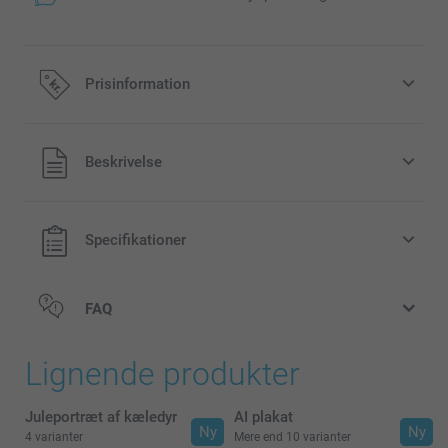
Prisinformation
Alle priser inklusive moms og uden
Beskrivelse
forsendelsesomkostninger
Specifikationer
FAQ
Lignende produkter
Juleportræt af kæledyr
AI plakat
Ny
Ny
4 varianter
Mere end 10 varianter