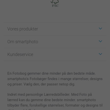
Vores produkter
Klistermærker
Om smartphoto
Fotokort
Fotogaver
Om smartphoto
Kundeservice
Fotobøger
For affiliate
Lærred & Vægdekoration
Fortrolighedserklæring
Kontakt os & FAQ
Billeder, Plakater & Fotohæfter
Cookie Policy
100% tilfredshedsgaranti
En Fotobog gemmer dine minder på den bedste måde.
Cover til mobil & tablet
Sitemap
smartbonus
smartphoto's Fotobøger findes i mange størrelser, designs
MyNameBook
Betingelser og garantier
Priser & betaling
og priser. Vælg den, der passer netop dig.
Fotokalender & Kalenderbog
Investor Relations
Status for ordrer
Fotorammer & Tilbehør
Indret med personlige Lærredsbilleder. Med Foto på
lærred kan du gemme dine bedste minder. smartphoto
Alle fotoprodukter
tilbyder flere, forskellige størrelser, formater og designs til