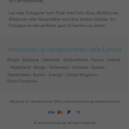
dit Lærredsbillede.
Lav seje Fotogaver som Pude med foto, Krus, Mobilcover,
iPadcover eller Musemåtte med dine bedste billeder. En
Fotogave er den perfekte gave til familie og venner.
smartphoto er repræsenteret i hele Europa
België
-
Belgique
-
Danmark
-
Deutschland
-
France
-
Ireland
-
Nederland
-
Norge
-
Österreich
-
Schweiz
-
Suisse
-
Switzerland
-
Suomi
-
Sverige
-
United Kingdom
-
Other Countries
Alle priser er i danske kroner (DKK), inklusive moms og eksklusive porto
© smartphoto group. All rights reserved