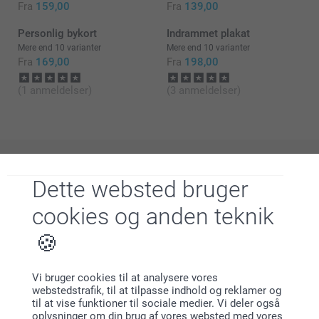
Fra
159,00
Fra
139,00
Personlig bykort
Indrammet plakat
Mere end 10 varianter
Mere end 10 varianter
Fra
169,00
Fra
198,00
(1 anmeldelser)
(3 anmeldelser)
Hvorfor
smartphoto
?
Dette websted bruger
cookies og anden teknik
Vi bruger cookies til at analysere vores
webstedstrafik, til at tilpasse indhold og reklamer og
til at vise funktioner til sociale medier. Vi deler også
oplysninger om din brug af vores websted med vores
Tilfreds kunde garanti