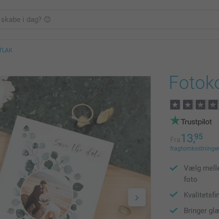
TLAK
Fotoko
13,
95
Fra
fragtomkostninger 
Vælg melle
foto
Kvalitetsfi
Bringer gl