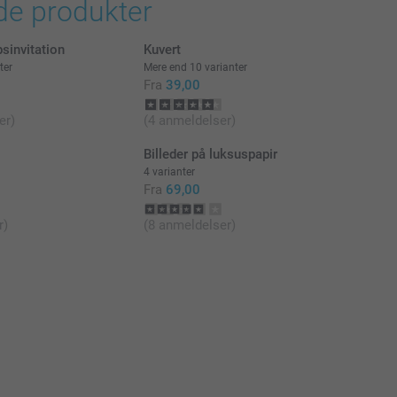
de produkter
lg og tilgængelighed
klusive moms og uden forsendelsesomkostninger
psinvitation
Kuvert
ter
Mere end 10 varianter
Fra
39,00
t)
Stykpris
er)
(4 anmeldelser)
13,95
Billeder på luksuspapir
4 varianter
Fra
69,00
13,50
r)
(8 anmeldelser)
12,95
120 g
12,50
 hvid
 sølv
 guld
11,95
 blå
olutlukning