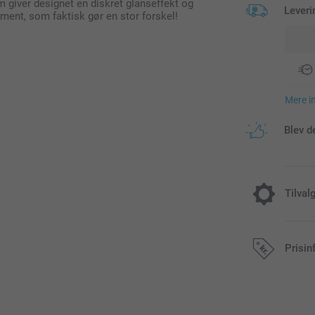
m giver designet en diskret glanseffekt og
Leveri
lement, som faktisk gør en stor forskel!
Mere i
Blev d
Tilval
Køb kuverte
Prisin
gratis
Gratis
Fra