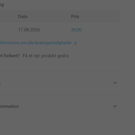
ng
Dato
Pris
17.08.2026
39,00
nformation om alle leveringsmuligheder
et forkert?
Få et nyt produkt gratis
g
r til i smukke farver, eller få hvide kuverter
formation