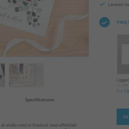
Leveres me
Vælg 
Ligge
14,3
Fra
13
Specifikationer
Gå
il at stråle med et fotokort med effektlak!