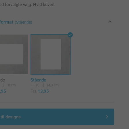
d forvalgte valg: Hvid kuvert
format
(Stående)
nde
Stående
10 cm
10
14,3 cm
,95
Fra
13,95
 til designs