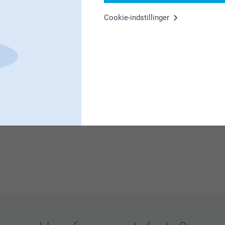
ldelse.
Cookie-indstillinger
ldelse.
e at gøre din oplevelse som kunde med os så
t du er tilfreds med dine fotokort!