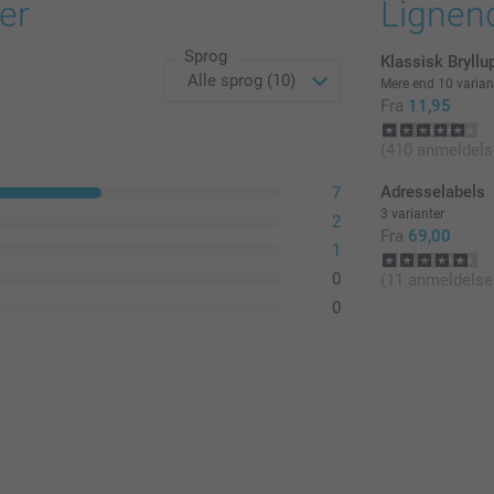
er
Lignen
Priser for tilva
Alle priser in
Sprog
Klassisk Bryllu
Papir, 120 g
Mere end 10 varian
Fra
11,95
Hvid (forvalg
Antal
Mørk rød
(410 anmeldels
Lavendel
Brun
1 - 4
Adresselabels
7
3 varianter
2
Papir, 160g
Fra
69,00
5 - 9
1
Luksus hvid
0
(11 anmeldelse
10 - 19
0
Glimmerpapir 
20 - 29
Glimmerpapir
Glimmerpapir
Glimmerpapir
30+
Glimmerpapir
Trekantet konv