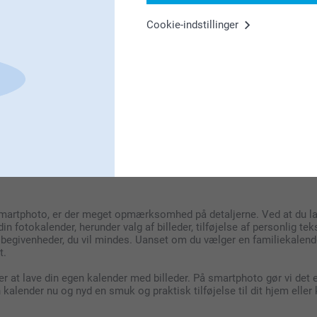
Cookie-indstillinger
emmekontoret? En
bordkalender
er ideel til skrivebordet eller på ko
tige datoer lige ved hånden. Hvis du vil huske fødselsdage, er vore
liemedlemmers fødselsdage, så du altid kan være forberedt med en hi
kontoret? En bordkalender er ideel til skrivebordet eller på kontor
tige datoer lige ved hånden. Hvis du vil huske fødselsdage, er vore
liemedlemmers fødselsdage, så du altid kan være forberedt med en hi
martphoto, er der meget opmærksomhed på detaljerne. Ved at du lav
din fotokalender, herunder valg af billeder, tilføjelse af personlig 
begivenheder, du vil mindes. Uanset om du vælger en familiekalende
t.
er at lave din egen kalender med billeder. På smartphoto gør vi det e
 kalender nu og nyd en smuk og praktisk tilføjelse til dit hjem eller 