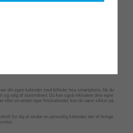
ntoret. Den fungerer både som en smuk dekoration og som en
s fødselsdagskalender en fremragende løsning. Denne type
lsen eller gave.
et. Den fungerer både som en smuk dekoration og som en
s fødselsdagskalender en fremragende løsning. Denne type
lsen eller gave.
er din egen kalender med billeder hos smartphoto, får du
tekst og valg af startmåned. Du kan også inkludere dine egne
r eller en anden type fotokalender, kan du være sikker på,
nkelt for dig at skabe en personlig kalender, der vil bringe
kontor.