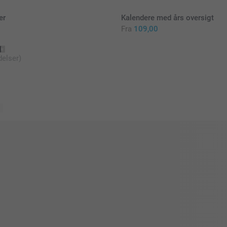
er
Kalendere med års oversigt
Fra
109,00
elser)
r