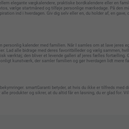
 mellem elegante vægkalendere, praktiske bordkalendere eller en fami
otos, vælge startmåned og tilføje personlige mærkedage. På den måde
ration ind i hverdagen. Giv dig selv eller en, du holder af, en gave, 
n personlig kalender med familien. Når I samles om at lave jeres eg
rier. Lad alle bidrage med deres favoritbilleder og vælg sammen, hv
isk værktøj; den bliver et levende galleri af jeres fælles fortællin
onligt kunstværk, der samler familien og gør hverdagen lidt mere fa
ymringer. smartGaranti betyder, at hvis du ikke er tilfreds med di
le produkter og sikrer, at du altid får en løsning, du er glad for. V