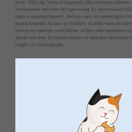
bliver 100% dig. Vælg en baggrund, tilføj så mange billeder, 
fotokalender helt efter din egen smag. En hjemmelavet kale
også et populært gavehit. Det kan være en perfekt gave fra 
bedsteforældre, fra børn til forældre, til andre kære famili
Design din kalender med billeder af børn eller børnebørn og
glæde hele året. De bedste minder vil altid give det bedste
kigger i sin fotokalender.
Lav din ege
Lav din egen fotokalender hos smartphoto og få en kale
funktionalitet og personlig
Design en personlig kalender med familien
Saml familien og lav selv en fotokalender, hvor I vælger bill
familiens planer, samtidig med at den bringer glæde med bil