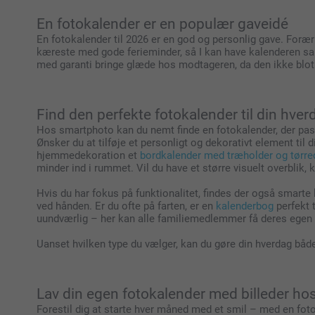
En fotokalender er en populær gaveidé
En fotokalender til 2026 er en god og personlig gave. Forær 
kæreste med gode ferieminder, så I kan have kalenderen samme
med garanti bringe glæde hos modtageren, da den ikke blot
Find den perfekte fotokalender til din hver
Hos smartphoto kan du nemt finde en fotokalender, der passe
Ønsker du at tilføje et personligt og dekorativt element til d
hjemmedekoration et
bordkalender med træholder og tørre
minder ind i rummet. Vil du have et større visuelt overblik,
Hvis du har fokus på funktionalitet, findes der også smarte
ved hånden. Er du ofte på farten, er en
kalenderbog
perfekt t
uundværlig – her kan alle familiemedlemmer få deres egen ko
Uanset hvilken type du vælger, kan du gøre din hverdag bå
Lav din egen fotokalender med billeder h
Forestil dig at starte hver måned med et smil – med en foto