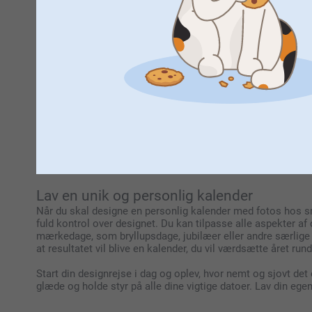
En kalender til ethvert formål
Leder du efter en fotokalender til arbejdspladsen eller hj
praktisk planlægger, der giver dig mulighed for at have vig
kalender gør det nemt at holde styr på alle venner og fami
En kalender til ethvert formål
Leder du efter en kalender til arbejdspladsen eller hjemme
praktisk planlægger, der giver dig mulighed for at have vig
kalender gør det nemt at holde styr på alle venner og fami
Lav en unik og personlig kalender
Når du skal designe en personlig kalender med fotos hos s
fuld kontrol over designet. Du kan tilpasse alle aspekter af 
mærkedage, som bryllupsdage, jubilæer eller andre særlige 
at resultatet vil blive en kalender, du vil værdsætte året rund
Start din designrejse i dag og oplev, hvor nemt og sjovt det 
glæde og holde styr på alle dine vigtige datoer. Lav din egen