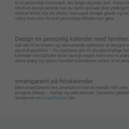
til et personligt kunstværk, der følger dig hele året. Vælg
intuitive designværktøj kan du nemt uploade dine yndlingsf
med at holde styr på aftaler, men også bringer glæde og inspi
oplev, hvor stor forskel personlige billeder kan gøre.
Design en personlig kalender med familien
Gør det til en kreativ og nærværende oplevelse at designe e
og små øjeblikke – fra spontane grin til uforglemmelige fe
kalender med billeder bliver hurtigt meget mere end et prakt
deres præg, og opleve hvordan kalenderen vokser til et pers
smartgaranti på fotokalender
Med smartGaranti hos smartphoto kan du handle helt uden bek
pengene tilbage – hurtigt og uden besvær. Garantien gælder al
detaljerne om
smartGaranti
her.