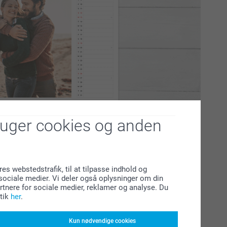
ruger cookies og anden
s smartphoto
yndlingsfotos og design en fotokalender, der kombinerer
sonligt præg på din hverdag.
res webstedstrafik, til at tilpasse indhold og
l sociale medier. Vi deler også oplysninger om din
tnere for sociale medier, reklamer og analyse. Du
levelser. En personlig kalender gør det nemt at holde styr på
tik
her
.
praktisk og personligt overblik.
Kun nødvendige cookies