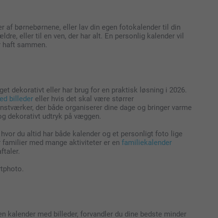
 af børnebørnene, eller lav din egen fotokalender til din
, eller til en ven, der har alt. En personlig kalender vil
ar haft sammen.
 dekorativt eller har brug for en praktisk løsning i 2026.
d billeder
eller hvis det skal være størrer
nstværker, der både organiserer dine dage og bringer varme
og dekorativt udtryk på væggen.
hvor du altid har både kalender og et personligt foto lige
or familier med mange aktiviteter er en
familiekalender
ftaler.
rtphoto.
en kalender med billeder, forvandler du dine bedste minder