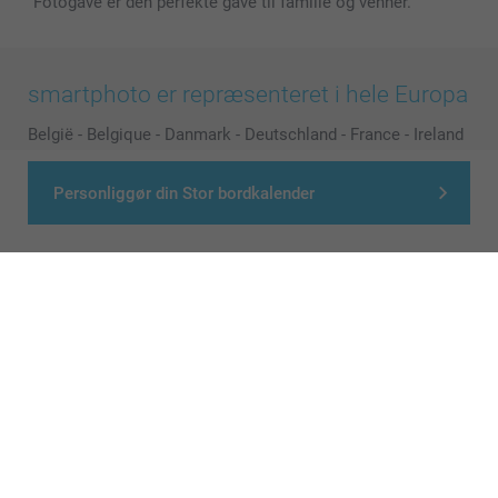
Fotogave er den perfekte gave til familie og venner.
smartphoto er repræsenteret i hele Europa
België
-
Belgique
-
Danmark
-
Deutschland
-
France
-
Ireland
-
Nederland
-
Norge
-
Österreich
-
Schweiz
-
Suisse
-
Switzerland
-
Suomi
-
Sverige
-
United Kingdom
-
Personliggør din Stor bordkalender
Other Countries
Alle priser er i danske kroner (DKK), inklusive moms og eksklusive porto
© smartphoto group. All rights reserved
>