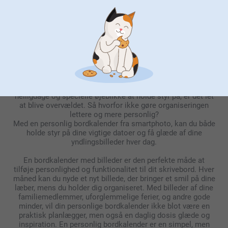
Fordelene ved en
bordkalender
At holde styr på alle dine vigtige dage og begivenheder kan
til tider være en udfordring. Med mange fødselsdage,
helligdage og specielle øjeblikke at holde styr på, er det let
at blive overvældet. Så hvorfor ikke gøre organiseringen
lettere og mere personlig?
Med en personlig bordkalender fra smartphoto, kan du både
holde styr på dine vigtige datoer og få glæde af dine
yndlingsbilleder hver dag.
En bordkalender med billeder er den perfekte måde at
tilføje personlighed og funktionalitet til dit skrivebord. Hver
måned kan du nyde et nyt billede, der bringer et smil på dine
læber, mens du holder dig organiseret. Med billeder af dine
familiemedlemmer, uforglemmelige ferier, og andre gode
minder, vil din personlige bordkalender ikke blot være en
praktisk planlægger, men også en daglig dosis glæde og
inspiration. En personlig bordkalender er en simpel, men