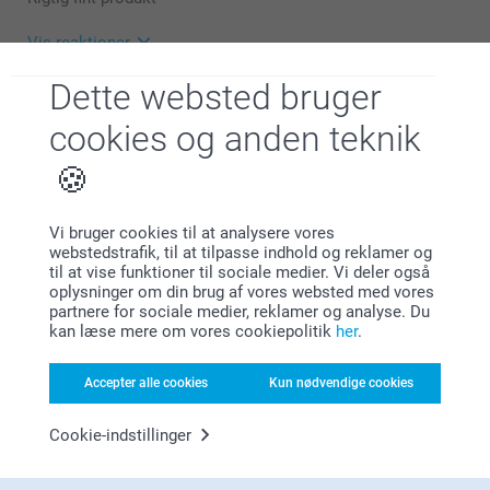
Dejligt at høre, at du er tilfreds med kvaliteten af din
bordkalender.
Vis reaktioner
Varme hilsner
Dette websted bruger
29.12.2025
Zeinab @smartphoto
11:31
cookies og anden teknik
Hej Jonas
Vis mere
Tusind tak for din anmeldelse!
Lignende produkter
Dejligt at høre, at du er tilfreds med din bordkalender.
Vi bruger cookies til at analysere vores
webstedstrafik, til at tilpasse indhold og reklamer og
Bordkalender med
Bordkalender med
Varme hilsner
til at vise funktioner til sociale medier. Vi deler også
træholder
træholdere og tørrede
oplysninger om din brug af vores websted med vores
blomster
Zeinab @smartphoto
6 varianter
partnere for sociale medier, reklamer og analyse. Du
Fra
69,00
2 varianter
kan læse mere om vores cookiepolitik
her
.
239,00
(49 anmeldelser)
Accepter alle cookies
Kun nødvendige cookies
Foto på acrylblok
Holder til hovedtelefoner
Nyt format
2 varianter
2 varianter
Cookie-indstillinger
329,00
Fra
229,00
(1 anmeldelser)
(1 anmeldelser)