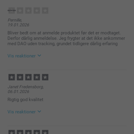
Pernille,
19.01.2026
Bliver bedt om at anmelde produktet før det er modtaget.
Derfor dårlig anmeldelse. Jeg frygter at det ikke ankommer
med DAO uden tracking, grundet tidligere dårlig erfaring
Vis reaktioner
20.01.2026
10:12
Hej Pernille
Janet Fredensborg,
06.01.2026
Tusind tak for din feedback!
Rigtig god kvalitet
Det er virkelig værdifuld for os at du tager dig tid til
at sende os din feedback så vi kan forbedre vores
Vis reaktioner
system for at du skal have en så nem og dejlig
oplevelse som muligt med at lave din bestilling.
12.01.2026
Jeg ønsker dig en fortsat god dag!
09:49