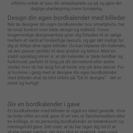
effektiv måde at lyse din arbejdsplads op på og gøre din
daglige planlægning mere fornøjelig.
Design din egen bordkalender med billeder
Når du designer din egen bordkalender hos smartphoto, har
du total kontrol over både design og indhold. Vores
brugervenlige designværktøj giver dig friheden til at vælge
mellem et væld af forskellige layouts, og gør det muligt for
dig at tilføje dine egne billeder. Du kan tilpasse din kalender,
så den passer perfekt til dine ønsker og behov. Med en
stabil spiralryg sikrer vi, at din kalender er både holdbar og
funktionel, perfekt til brug på dit skrivebord eller andre
steder, hvor du har brug for at holde styr på dine datoer. For
at komme i gang med at designe din egen bordkalender
med billeder skal du blot klikke på “Gå til designs” - det er
nemt og hurtigt!
Giv en bordkalender i gave
En bordkalender med billeder er også en ideel gaveidé. Hvis
du leder efter en unik gave til en ven, et familiemedlem eller
en kollega, er en personlig bordkalender en betænksom og
meningsfuld gave. Det viser, at du har taget dig tid til at
skabe noget særligt, der ikke blot er praktisk, men også