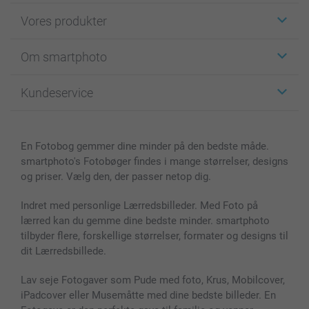
Vores produkter
Klistermærker
Om smartphoto
Fotokort
Fotogaver
Om smartphoto
Kundeservice
Fotobøger
For affiliate
Lærred & Vægdekoration
Fortrolighedserklæring
Kontakt os & FAQ
Billeder, Plakater & Fotohæfter
Cookie Policy
100% tilfredshedsgaranti
En Fotobog gemmer dine minder på den bedste måde.
Cover til mobil & tablet
Sitemap
smartbonus
smartphoto's Fotobøger findes i mange størrelser, designs
MyNameBook
Betingelser og garantier
Priser & betaling
og priser. Vælg den, der passer netop dig.
Fotokalender & Kalenderbog
Investor Relations
Status for ordrer
Fotorammer & Tilbehør
Indret med personlige Lærredsbilleder. Med Foto på
lærred kan du gemme dine bedste minder. smartphoto
Alle fotoprodukter
tilbyder flere, forskellige størrelser, formater og designs til
dit Lærredsbillede.
Lav seje Fotogaver som Pude med foto, Krus, Mobilcover,
iPadcover eller Musemåtte med dine bedste billeder. En