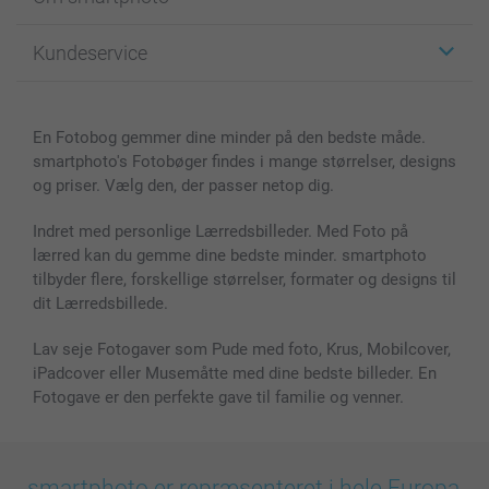
Fotokort
Fotogaver
Om smartphoto
Kundeservice
Fotobøger
For affiliate
Lærred & Vægdekoration
Fortrolighedserklæring
Kontakt os & FAQ
Billeder, Plakater & Fotohæfter
Cookie Policy
100% tilfredshedsgaranti
En Fotobog gemmer dine minder på den bedste måde.
Cover til mobil & tablet
Sitemap
smartbonus
smartphoto's Fotobøger findes i mange størrelser, designs
MyNameBook
Betingelser og garantier
Priser & betaling
og priser. Vælg den, der passer netop dig.
Fotokalender & Kalenderbog
Investor Relations
Status for ordrer
Fotorammer & Tilbehør
Indret med personlige Lærredsbilleder. Med Foto på
lærred kan du gemme dine bedste minder. smartphoto
Alle fotoprodukter
tilbyder flere, forskellige størrelser, formater og designs til
dit Lærredsbillede.
Lav seje Fotogaver som Pude med foto, Krus, Mobilcover,
iPadcover eller Musemåtte med dine bedste billeder. En
Fotogave er den perfekte gave til familie og venner.
smartphoto er repræsenteret i hele Europa