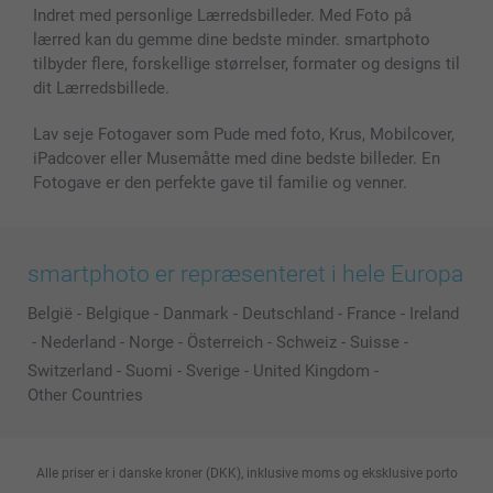
Fotorammer & Tilbehør
Indret med personlige Lærredsbilleder. Med Foto på
lærred kan du gemme dine bedste minder. smartphoto
Alle fotoprodukter
tilbyder flere, forskellige størrelser, formater og designs til
dit Lærredsbillede.
Lav seje Fotogaver som Pude med foto, Krus, Mobilcover,
iPadcover eller Musemåtte med dine bedste billeder. En
Fotogave er den perfekte gave til familie og venner.
smartphoto er repræsenteret i hele Europa
België
-
Belgique
-
Danmark
-
Deutschland
-
France
-
Ireland
-
Nederland
-
Norge
-
Österreich
-
Schweiz
-
Suisse
-
Switzerland
-
Suomi
-
Sverige
-
United Kingdom
-
Other Countries
Alle priser er i danske kroner (DKK), inklusive moms og eksklusive porto