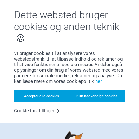
Dette websted bruger
Tilfreds kunde garanti
cookies og anden teknik
Vi bruger cookies til at analysere vores
webstedstrafik, til at tilpasse indhold og reklamer og
til at vise funktioner til sociale medier. Vi deler også
oplysninger om din brug af vores websted med vores
partnere for sociale medier, reklamer og analyse. Du
Bonus på alle dine køb
kan læse mere om vores cookiepolitik
her
.
Accepter alle cookies
Kun nødvendige cookies
Cookie-indstillinger
Leder du efter inspiration?