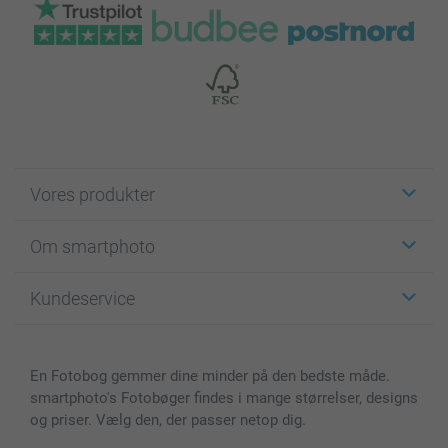
Vores produkter
Klistermærker
Om smartphoto
Fotokort
Fotogaver
Om smartphoto
Kundeservice
Fotobøger
For affiliate
Lærred & Vægdekoration
Fortrolighedserklæring
Kontakt os & FAQ
Billeder, Plakater & Fotohæfter
Cookie Policy
100% tilfredshedsgaranti
En Fotobog gemmer dine minder på den bedste måde.
Cover til mobil & tablet
Sitemap
smartbonus
smartphoto's Fotobøger findes i mange størrelser, designs
MyNameBook
Betingelser og garantier
Priser & betaling
og priser. Vælg den, der passer netop dig.
Fotokalender & Kalenderbog
Investor Relations
Status for ordrer