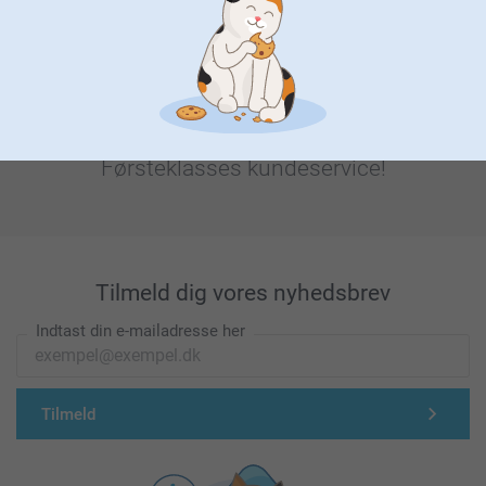
Førsteklasses kundeservice!
Tilmeld dig vores nyhedsbrev
Indtast din e-mailadresse her
Tilmeld