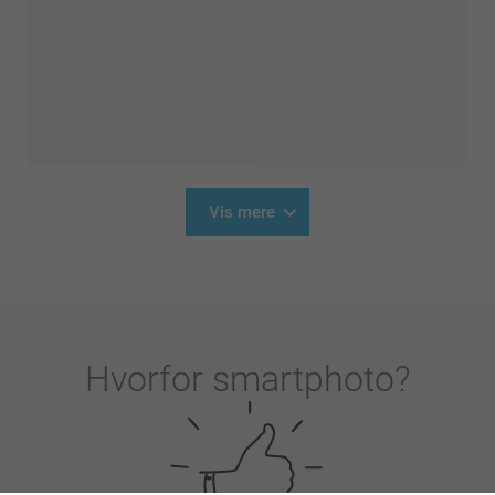
Vis mere
Hvorfor
smartphoto
?