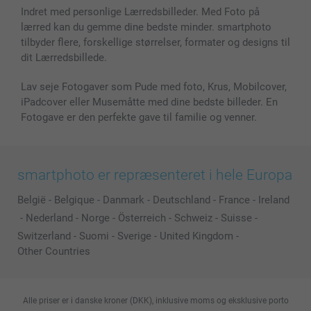
Fotorammer & Tilbehør
Indret med personlige Lærredsbilleder. Med Foto på
lærred kan du gemme dine bedste minder. smartphoto
Alle fotoprodukter
tilbyder flere, forskellige størrelser, formater og designs til
dit Lærredsbillede.
Lav seje Fotogaver som Pude med foto, Krus, Mobilcover,
iPadcover eller Musemåtte med dine bedste billeder. En
Fotogave er den perfekte gave til familie og venner.
smartphoto er repræsenteret i hele Europa
België
-
Belgique
-
Danmark
-
Deutschland
-
France
-
Ireland
-
Nederland
-
Norge
-
Österreich
-
Schweiz
-
Suisse
-
Switzerland
-
Suomi
-
Sverige
-
United Kingdom
-
Other Countries
Alle priser er i danske kroner (DKK), inklusive moms og eksklusive porto