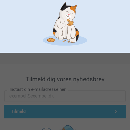
Førsteklasses kundeservice!
Tilmeld dig vores nyhedsbrev
Indtast din e-mailadresse her
Tilmeld