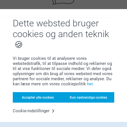
Dette websted bruger
Tilfreds kunde garanti
cookies og anden teknik
Vi bruger cookies til at analysere vores
webstedstrafik, til at tilpasse indhold og reklamer og
til at vise funktioner til sociale medier. Vi deler også
Bonus på alle dine køb
oplysninger om din brug af vores websted med vores
partnere for sociale medier, reklamer og analyse. Du
kan læse mere om vores cookiepolitik
her
.
Accepter alle cookies
Kun nødvendige cookies
Cookie-indstillinger
Leder du efter inspiration?