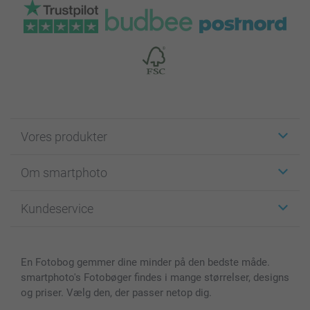
Vores produkter
Klistermærker
Om smartphoto
Fotokort
Fotogaver
Om smartphoto
Kundeservice
Fotobøger
For affiliate
Lærred & Vægdekoration
Fortrolighedserklæring
Kontakt os & FAQ
Billeder, Plakater & Fotohæfter
Cookie Policy
100% tilfredshedsgaranti
En Fotobog gemmer dine minder på den bedste måde.
Cover til mobil & tablet
Sitemap
smartbonus
smartphoto's Fotobøger findes i mange størrelser, designs
MyNameBook
Betingelser og garantier
Priser & betaling
og priser. Vælg den, der passer netop dig.
Fotokalender & Kalenderbog
Investor Relations
Status for ordrer