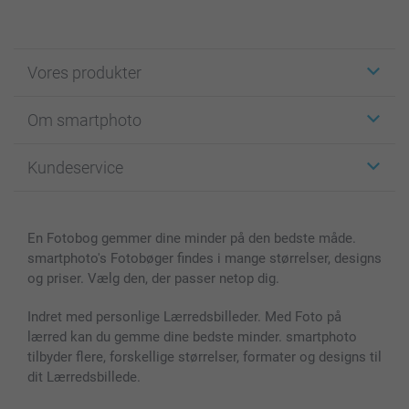
Vores produkter
Klistermærker
Om smartphoto
Fotokort
Fotogaver
Om smartphoto
Kundeservice
Fotobøger
For affiliate
Lærred & Vægdekoration
Fortrolighedserklæring
Kontakt os & FAQ
Billeder, Plakater & Fotohæfter
Cookie Policy
100% tilfredshedsgaranti
En Fotobog gemmer dine minder på den bedste måde.
Cover til mobil & tablet
Sitemap
smartbonus
smartphoto's Fotobøger findes i mange størrelser, designs
MyNameBook
Betingelser og garantier
Priser & betaling
og priser. Vælg den, der passer netop dig.
Fotokalender & Kalenderbog
Investor Relations
Status for ordrer
Fotorammer & Tilbehør
Indret med personlige Lærredsbilleder. Med Foto på
lærred kan du gemme dine bedste minder. smartphoto
Alle fotoprodukter
tilbyder flere, forskellige størrelser, formater og designs til
dit Lærredsbillede.