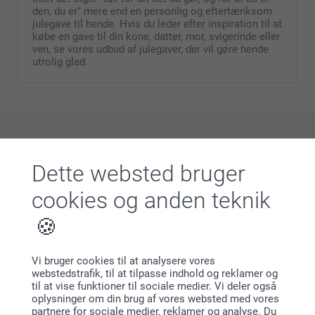
den, du er" mere end en personlig og eftertænksom
julegave til hende. Hvis du leder efter inspiration til at
købe en gave til din kone, datter, mor, svigerinde eller
ven, se vores udbud af julegaver, der vil gøre hende
utrolig glad.
Hvorfor
smartphoto
?
Dette websted bruger
cookies og anden teknik
Vi bruger cookies til at analysere vores
webstedstrafik, til at tilpasse indhold og reklamer og
Tilfreds kunde garanti
til at vise funktioner til sociale medier. Vi deler også
oplysninger om din brug af vores websted med vores
partnere for sociale medier, reklamer og analyse. Du