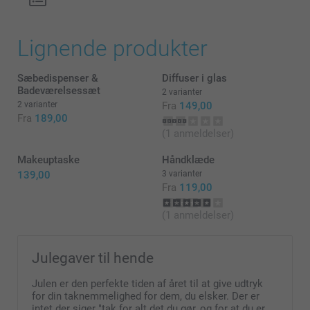
Lignende produkter
Sæbedispenser &
Diffuser i glas
Badeværelsessæt
2 varianter
2 varianter
Fra
149,00
Fra
189,00
(1 anmeldelser)
Makeuptaske
Håndklæde
139,00
3 varianter
Fra
119,00
(1 anmeldelser)
Julegaver til hende
Julen er den perfekte tiden af året til at give udtryk
for din taknemmelighed for dem, du elsker. Der er
intet der siger "tak for alt det du gør, og for at du er