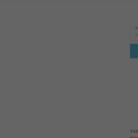
I
Ved
pro