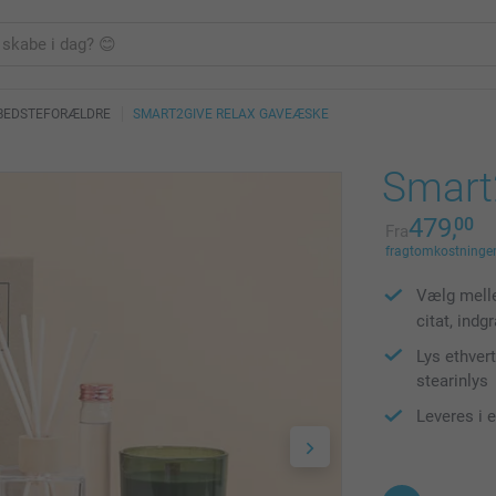
 BEDSTEFORÆLDRE
SMART2GIVE RELAX GAVEÆSKE
Smart
479,
00
Fra
fragtomkostninger 
Vælg melle
citat, ind
Lys ethver
stearinlys
Leveres i 