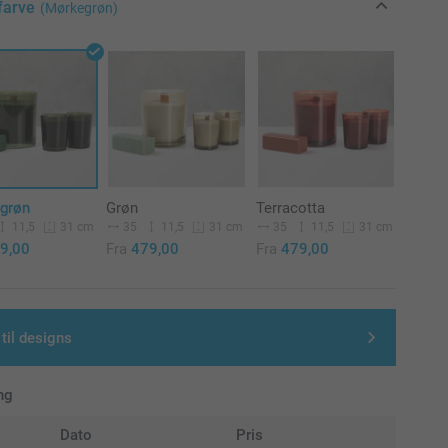
farve
(Mørkegrøn)
grøn
Grøn
Terracotta
11,5
35
11,5
35
11,5
31 cm
31 cm
31 cm
9,00
Fra
479,00
Fra
479,00
 til designs
ng
Dato
Pris