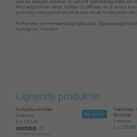
lave på arbejdet, behøver en ven lidt opmuntring inden sin ek
Med velduftende sæbe, duftlys og diffuser, vil al stress fors
personlig med gravure på,så du kan minde modtageren om a
Parfumens sammensætning indeholder: Dipropylenglykol Me
Isoeugenol, Kumarin.
Lignende produkter
Fyrfadslyseholder
Træholder m
Ny variant
blomster
5 varianter
Fra
129,00
4 varianter
Fra
239,00
(13 anmeldelser)