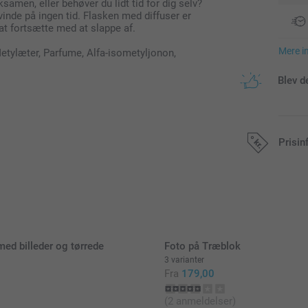
samen, eller behøver du lidt tid for dig selv?
vinde på ingen tid. Flasken med diffuser er
t fortsætte med at slappe af.
Mere i
tylæter, Parfume, Alfa-isometyljonon,
Blev d
Prisin
Alle priser in
ed billeder og tørrede
Foto på Træblok
3 varianter
Fra
179,00
(2 anmeldelser)