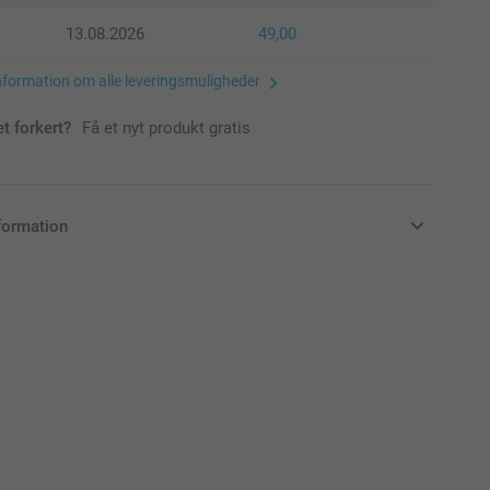
13.08.2026
49,00
nformation om alle leveringsmuligheder
et forkert?
Få et nyt produkt gratis
formation
klusive moms og uden forsendelsesomkostninger