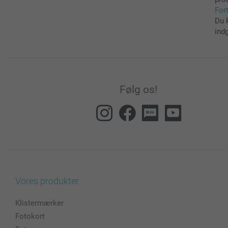
For
Du 
ind
Følg os!
Vores produkter
Klistermærker
Fotokort