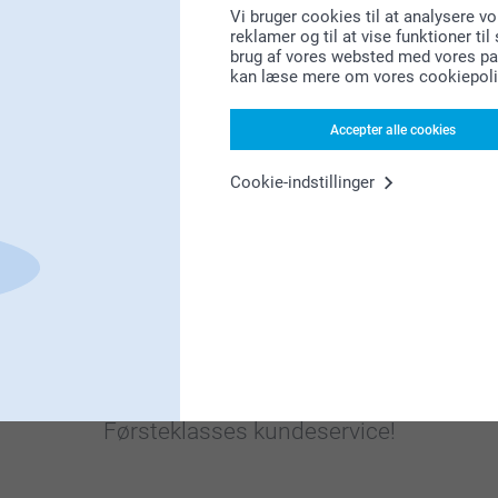
Vi bruger cookies til at analysere vo
reklamer og til at vise funktioner ti
Bonus på alle dine køb
brug af vores websted med vores par
kan læse mere om vores cookiepoli
Accepter alle cookies
Cookie-indstillinger
Leder du efter inspiration?
Førsteklasses kundeservice!