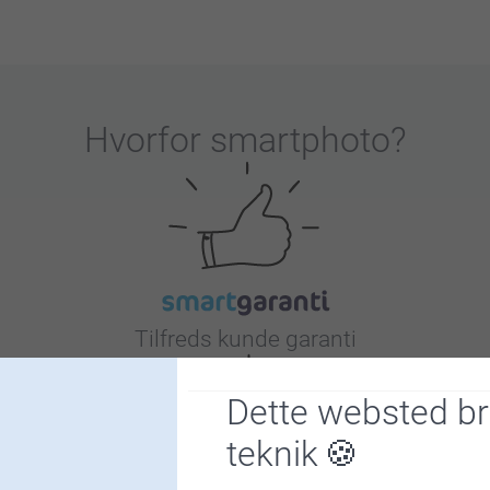
Hvorfor
smartphoto
?
Tilfreds kunde garanti
Dette websted b
teknik