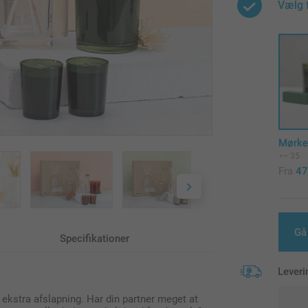
Vælg 
Mørke
35
Fra
47
Gå
Specifikationer
Leveri
t ekstra afslapning. Har din partner meget at