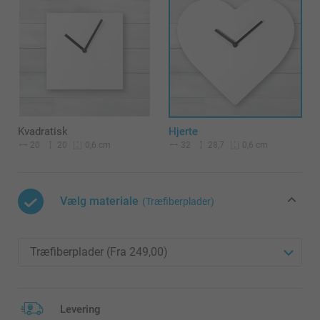
Kvadratisk
Hjerte
20
20
32
28,7
0,6 cm
0,6 cm
Vælg materiale
(Træfiberplader)
Levering