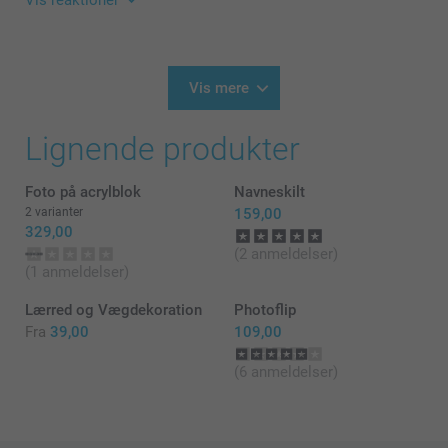
Vis reaktioner
Tusind tak fordi du valgt at bestille med os.
31.10.2022
Venlig hilsen
09:21
Hej Fie
Vis mere
Zeinab @Smartphoto
Mange tak for dine 5 stjerner og vurdering.
Lignende produkter
Vi er glade for at du er tilfreds med dit produkt.
Foto på acrylblok
Navneskilt
Vi ønsker dig en god dag!
2 varianter
159,00
Varme hilsner
329,00
(2 anmeldelser)
Zerinab/Smartphoto
(1 anmeldelser)
Lærred og Vægdekoration
Photoflip
Fra
39,00
109,00
(6 anmeldelser)