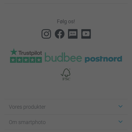
Følg os!
Vores produkter
Klistermærker
Om smartphoto
Fotokort
Fotogaver
Om smartphoto