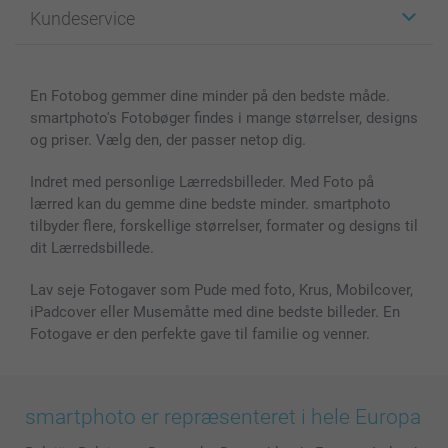
Kundeservice
Fotobøger
For affiliate
Lærred & Vægdekoration
Fortrolighedserklæring
Kontakt os & FAQ
Billeder, Plakater & Fotohæfter
Cookie Policy
100% tilfredshedsgaranti
En Fotobog gemmer dine minder på den bedste måde.
Cover til mobil & tablet
Sitemap
smartbonus
smartphoto's Fotobøger findes i mange størrelser, designs
MyNameBook
Betingelser og garantier
Priser & betaling
og priser. Vælg den, der passer netop dig.
Fotokalender & Kalenderbog
Investor Relations
Status for ordrer
Fotorammer & Tilbehør
Indret med personlige Lærredsbilleder. Med Foto på
lærred kan du gemme dine bedste minder. smartphoto
Alle fotoprodukter
tilbyder flere, forskellige størrelser, formater og designs til
dit Lærredsbillede.
Lav seje Fotogaver som Pude med foto, Krus, Mobilcover,
iPadcover eller Musemåtte med dine bedste billeder. En
Fotogave er den perfekte gave til familie og venner.
smartphoto er repræsenteret i hele Europa