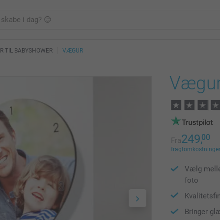
R TIL BABYSHOWER
VÆGUR
Vægur
249,
00
Fra
fragtomkostninger 
Vælg melle
foto
Kvalitetsfi
Bringer gl