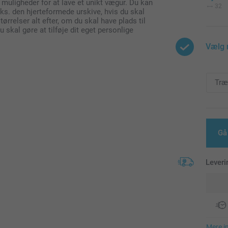
 muligheder for at lave et unikt vægur. Du kan
32
ks. den hjerteformede urskive, hvis du skal
rrelser alt efter, om du skal have plads til
u skal gøre at tilføje dit eget personlige
Vælg 
Gå
Leveri
Mere i