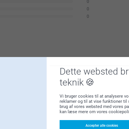
0
0
0
Dette websted b
teknik
Vi bruger cookies til at analysere vo
er.
reklamer og til at vise funktioner ti
brug af vores websted med vores par
 håber du får glæde af den i lang tid fremover.
kan læse mere om vores cookiepoli
Accepter alle cookies