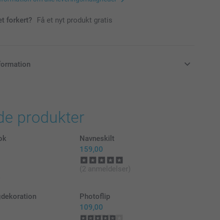
et forkert?
Få et nyt produkt gratis
formation
klusive moms og uden forsendelsesomkostninger
de produkter
ok
Navneskilt
159,00
(2 anmeldelser)
)
dekoration
Photoflip
109,00