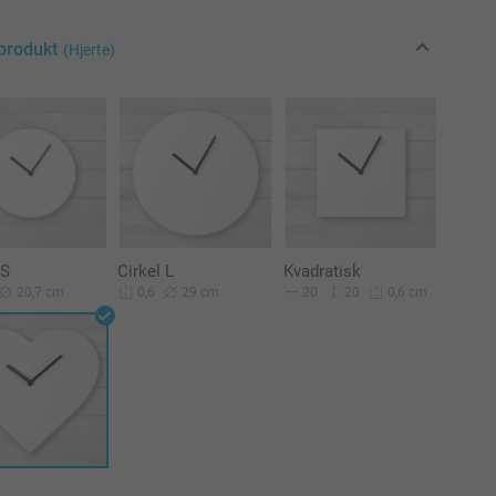
produkt
(Hjerte)
 S
Cirkel L
Kvadratisk
20,7 cm
29 cm
20
20
0,6
0,6 cm