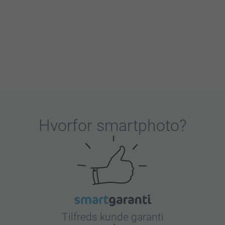
ig på og få brugt dine yndlingsbilleder.
Hvorfor
smartphoto
?
Tilfreds kunde garanti