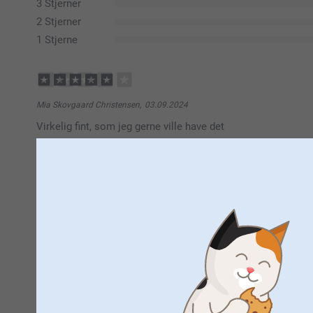
3 Stjerner
2 Stjerner
1 Stjerne
Mia Skovgaard Christensen,
03.09.2024
Virkelig fint, som jeg gerne ville have det
Vis reaktioner
04.09.2024
10:51
Hej Mia
G�lsen Cakmak,
26.12.2023
Tusind tak for din dejlige anmeldelse og dine 5 stjern
Rigtig fint ur med mine skønne børn
Det glæder os at du er så tilfreds med dit vægur og vi
Vis reaktioner
Hav en fortsat god dag!