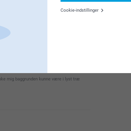
Cookie-indstillinger
er.
 håber du får glæde af den i lang tid fremover.
else.
nke mig baggrunden kunne være i lyst træ
 en personlig kalender? Vi er glade over at du er
e til os.