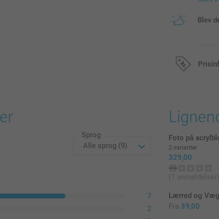
Blev d
Prisin
Alle priser in
er
Lignen
Sprog
Foto på acrylbl
2 varianter
329,00
(1 anmeldelser
Lærred og Væg
7
Fra
39,00
2