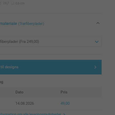
28,7
0,6 cm
materiale
(Træfiberplader)
 til designs
ng
Dato
Pris
14.08.2026
49,00
nformation om alle leveringsmuligheder