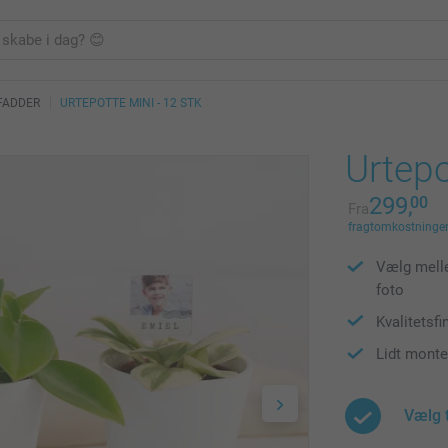
 FADDER
URTEPOTTE MINI - 12 STK
Urtepo
299,
00
Fra
fragtomkostninger 
Vælg melle
foto
Kvalitetsfi
Lidt monte
Vælg 