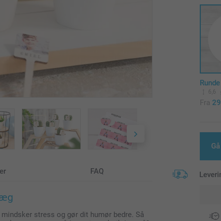
Runde
6,6
Fra
29
Gå
er
FAQ
Leveri
ræg
n, mindsker stress og gør dit humør bedre. Så