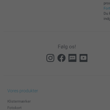
pro
For
Du 
ind
Følg os!
Vores produkter
Klistermærker
Fotokort