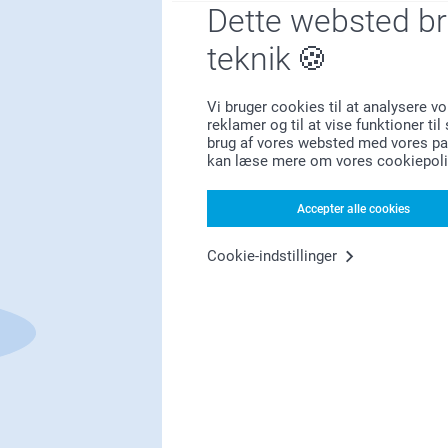
Dette websted b
teknik
Bonus på alle dine køb
Vi bruger cookies til at analysere vo
reklamer og til at vise funktioner ti
brug af vores websted med vores par
kan læse mere om vores cookiepoli
Accepter alle cookies
Leder du efter inspiration?
Cookie-indstillinger
Førsteklasses kundeservice!