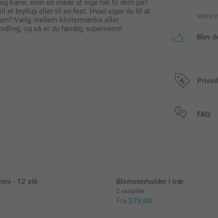
 og kære, som en måde at sige tak til dem på?
et bryllup eller til en fest. Hvad siger du til at
Mere i
barn? Vælg mellem klistermærke eller
handling, og så er du færdig, supernemt!
Blev d
Prisin
Alle priser in
FAQ
ini - 12 stk
Blomsterholder i træ
2 varianter
Fra
279,00