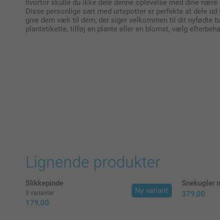
hvorfor skulle du ikke dele denne oplevelse med dine nære
Disse personlige sæt med urtepotter er perfekte at dele ud til 
give dem væk til dem, der siger velkommen til dit nyfødte 
plantetikette, tilføj en plante eller en blomst, vælg efterbe
Lignende produkter
Slikkepinde
Snekugler m
Ny variant
3 varianter
379,00
179,00