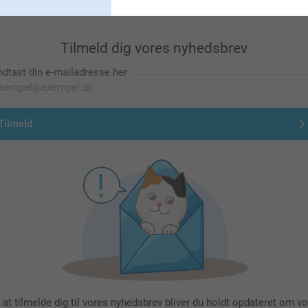
Tilmeld dig vores nyhedsbrev
ndtast din e-mailadresse her
Tilmeld
 at tilmelde dig til vores nyhedsbrev bliver du holdt opdateret om v