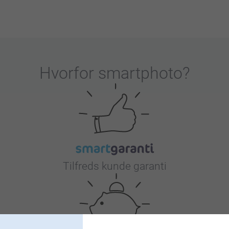
Hvorfor
smartphoto
?
Tilfreds kunde garanti