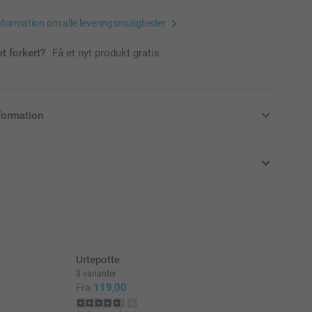
nformation om alle leveringsmuligheder
et forkert?
Få et nyt produkt gratis
formation
klusive moms og uden forsendelsesomkostninger
Urtepotte
3 varianter
Fra
119,00