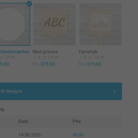
 klistermærker
Med gravure
Farvetryk
7,3 cm
9
7,3 cm
9
7,3 cm
9,00
Fra
329,00
Fra
319,00
 til designs
ng
Dato
Pris
14.08.2026
49,00