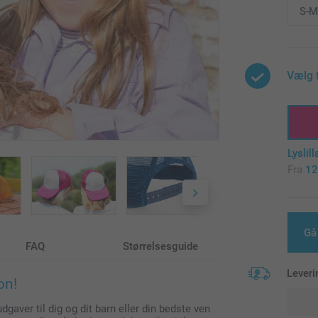
Vælg 
Lyslill
Fra
12
Gå
FAQ
Størrelsesguide
Leveri
on!
dgaver til dig og dit barn eller din bedste ven