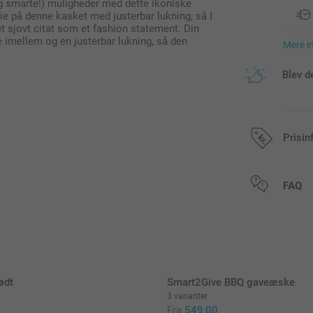
g smarte!) muligheder med dette ikoniske
lie på denne kasket med justerbar lukning, så I
et sjovt citat som et fashion statement. Din
 imellem og en justerbar lukning, så den
Mere i
Blev d
Prisin
Alle priser in
FAQ
lødt
Smart2Give BBQ gaveæske
3 varianter
Fra
549,00