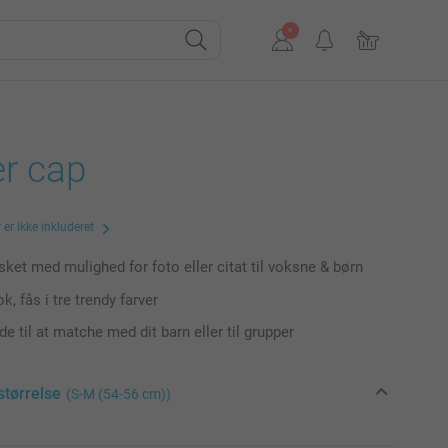
er cap
er ikke inkluderet
sket med mulighed for foto eller citat til voksne & børn
k, fås i tre trendy farver
e til at matche med dit barn eller til grupper
størrelse
(S-M (54-56 cm))