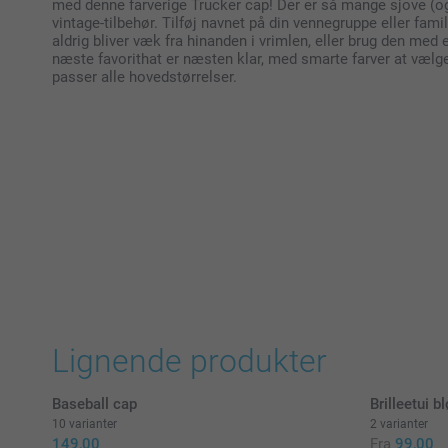
med denne farverige Trucker cap! Der er så mange sjove (o
vintage-tilbehør. Tilføj navnet på din vennegruppe eller fami
aldrig bliver væk fra hinanden i vrimlen, eller brug den med 
næste favorithat er næsten klar, med smarte farver at vælge
passer alle hovedstørrelser.
Lignende produkter
Baseball cap
Brilleetui b
10 varianter
2 varianter
149,00
Fra
99,00