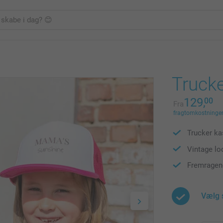
Truck
129,
00
Fra
fragtomkostninger 
Trucker ka
Vintage loo
Fremragend
Vælg 