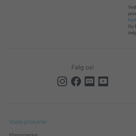
Ved
pro
For
Du 
ind
Følg os!
Vores produkter
Klistermærker