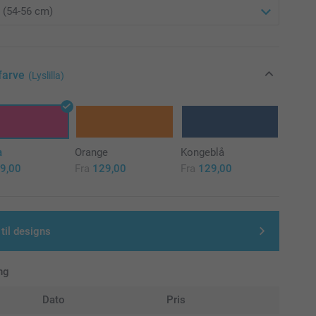
farve
(Lyslilla)
a
Orange
Kongeblå
9,00
Fra
129,00
Fra
129,00
 til designs
ng
Dato
Pris