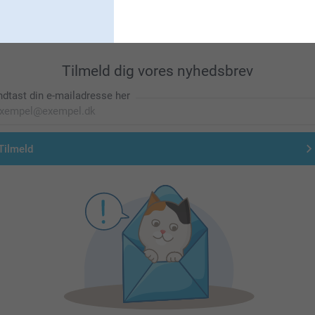
Tilmeld dig vores nyhedsbrev
ndtast din e-mailadresse her
Tilmeld