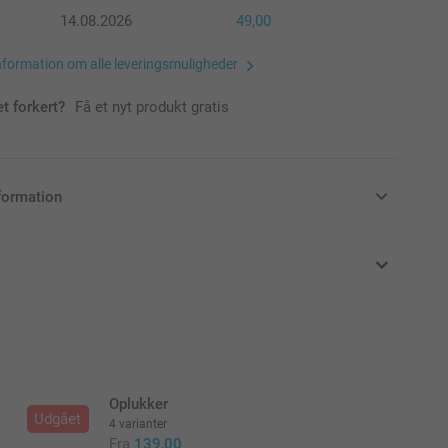
14.08.2026
49,00
nformation om alle leveringsmuligheder
et forkert?
Få et nyt produkt gratis
formation
klusive moms og uden forsendelsesomkostninger
Oplukker
Udgået
4 varianter
Fra
139,00