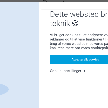
Dette websted b
Bonus på alle dine køb
teknik
Vi bruger cookies til at analysere vo
reklamer og til at vise funktioner ti
brug af vores websted med vores par
kan læse mere om vores cookiepoli
Accepter alle cookies
Leder du efter inspiration?
Cookie-indstillinger
Førsteklasses kundeservice!