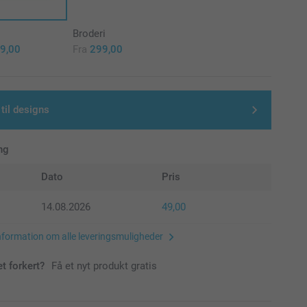
Broderi
9,00
Fra
299,00
 til designs
ng
Dato
Pris
14.08.2026
49,00
nformation om alle leveringsmuligheder
et forkert?
Få et nyt produkt gratis