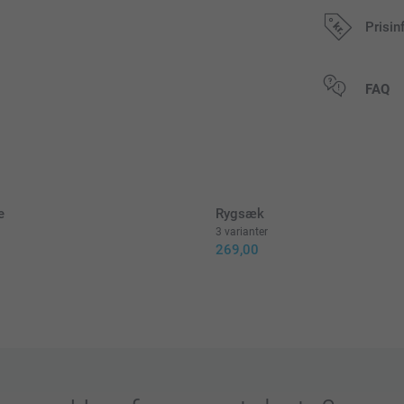
Prisin
Alle priser in
FAQ
e
Rygsæk
3 varianter
269,00