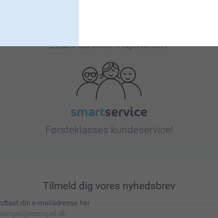
Leder du efter inspiration?
Førsteklasses kundeservice!
Tilmeld dig vores nyhedsbrev
ndtast din e-mailadresse her