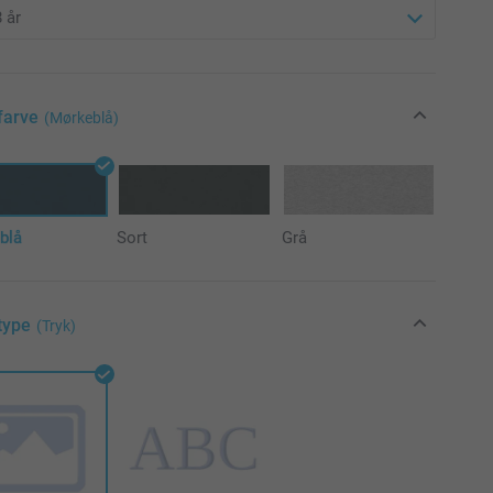
farve
(Mørkeblå)
blå
Sort
Grå
type
(Tryk)