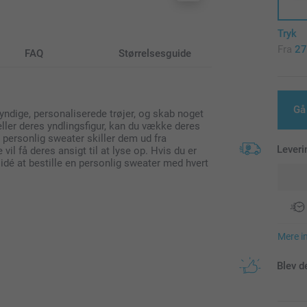
Tryk
Fra
27
FAQ
Størrelsesguide
Gå
yndige, personaliserede trøjer, og skab noget
eller deres yndlingsfigur, kan du vække deres
En personlig sweater skiller dem ud fra
Leveri
il få deres ansigt til at lyse op. Hvis du er
 idé at bestille en personlig sweater med hvert
Mere i
Blev d