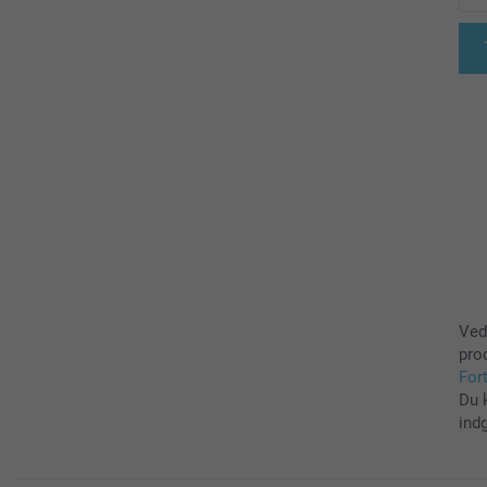
Ved
pro
For
Du 
ind