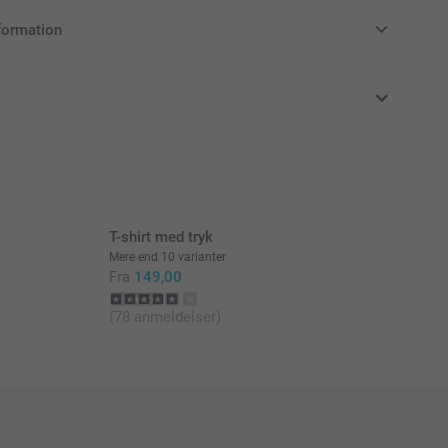
formation
klusive moms og uden forsendelsesomkostninger
T-shirt med tryk
Mere end 10 varianter
Fra
149,00
(78 anmeldelser)