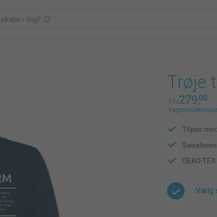
Trøje 
279,
00
Fra
fragtomkostninger 
Tilpas med 
Sweateren
OEKO-TEX S
Vælg 