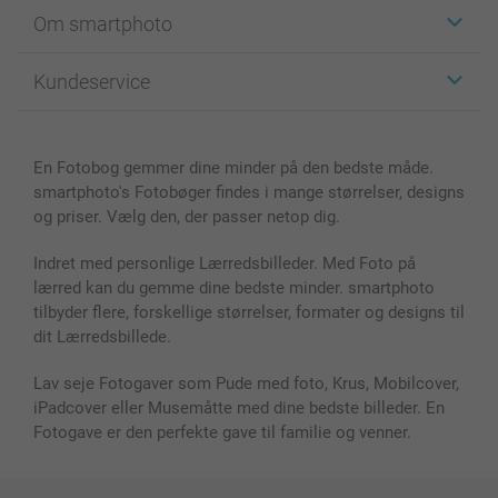
Klistermærker
Om smartphoto
Fotokort
Fotogaver
Om smartphoto
Kundeservice
Fotobøger
For affiliate
Lærred & Vægdekoration
Fortrolighedserklæring
Kontakt os & FAQ
Billeder, Plakater & Fotohæfter
Cookie Policy
100% tilfredshedsgaranti
En Fotobog gemmer dine minder på den bedste måde.
Cover til mobil & tablet
Sitemap
smartbonus
smartphoto's Fotobøger findes i mange størrelser, designs
MyNameBook
Betingelser og garantier
Priser & betaling
og priser. Vælg den, der passer netop dig.
Fotokalender & Kalenderbog
Investor Relations
Status for ordrer
Fotorammer & Tilbehør
Indret med personlige Lærredsbilleder. Med Foto på
lærred kan du gemme dine bedste minder. smartphoto
Alle fotoprodukter
tilbyder flere, forskellige størrelser, formater og designs til
dit Lærredsbillede.
Lav seje Fotogaver som Pude med foto, Krus, Mobilcover,
iPadcover eller Musemåtte med dine bedste billeder. En
Fotogave er den perfekte gave til familie og venner.