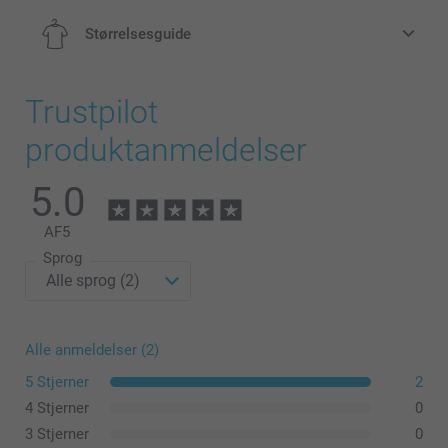
Størrelsesguide
Trustpilot
S
produktanmeldelser
66 cm
5.0
51,5 cm
AF
5
60,5 cm
Sprog
M
68 cm
Alle anmeldelser (2)
55 cm
5 Stjerner
2
61,5 cm
4 Stjerner
0
3 Stjerner
0
L