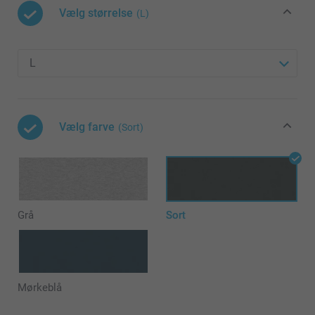
Vælg størrelse
(L)
Vælg farve
(Sort)
Grå
Sort
Mørkeblå