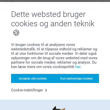
2 Stjerner
0
70 cm
1 Stjerne
0
Dette websted bruger
58,5 cm
cookies og anden teknik
Vask:
62,5 cm
Jill Thomsen,
Tørretumbler:
22.11.2024
Stryge:
XL
Rigtig lækre trøjer, god kvalitet og dejlig bløde indvendig
Blege:
Vi bruger cookies til at analysere vores
72 cm
Kemisk rensning:
webstedstrafik, til at tilpasse indhold og reklamer og
Vis reaktioner
til at vise funktioner til sociale medier. Vi deler også
62 cm
oplysninger om din brug af vores websted med vores
partnere for sociale medier, reklamer og analyse. Du
25.11.2024
63,5 cm
kan læse mere om vores cookiepolitik
her
.
11:43
Hej Jill
Trine,
Accepter alle cookies
Kun nødvendige cookies
11.03.2024
Tusind tak for din dejlige anmeldelse og dine 5
stjerner.
Super fin.
Cookie-indstillinger
Det glæder os at du er så tilfreds med din sweatshirt
Vis reaktioner
og vi håber du får glæde af din sweatshirt i lang tid
fremover.
18.03.2024