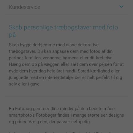
Fotogaver
Om smartphoto
Kundeservice
Fotobøger
For affiliate
Lærred & Vægdekoration
Fortrolighedserklæring
Kontakt os & FAQ
Billeder, Plakater & Fotohæfter
Cookie Policy
100% tilfredshedsgaranti
Skab personlige træbogstaver med foto
Cover til mobil & tablet
Sitemap
smartbonus
på
MyNameBook
Betingelser og garantier
Priser & betaling
Skab hygge derhjemme med disse dekorative
Fotokalender & Kalenderbog
Investor Relations
Status for ordrer
træbogstaver. Du kan anpasse dem med fotos af din
Fotorammer & Tilbehør
partner, familien, vennerne, børnene eller dit kæledyr.
Alle fotoprodukter
Hæng dem op på væggen eller sæt dem over pejsen for at
nyde dem hver dag hele året rundt! Spred kærlighed eller
juleglæde med en interiørdetalje, der er helt perfekt til dig
selv eller i gave.
En Fotobog gemmer dine minder på den bedste måde.
smartphoto's Fotobøger findes i mange størrelser, designs
og priser. Vælg den, der passer netop dig.