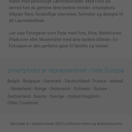
Indret med personlige Lærredsbilleder. Med Foto på
lærred kan du gemme dine bedste minder. smartphoto
tilbyder flere, forskellige størrelser, formater og designs til
dit Lærredsbillede.
Lav seje Fotogaver som Pude med foto, Krus, Mobilcover,
iPadcover eller Musemåtte med dine bedste billeder. En
Fotogave er den perfekte gave til familie og venner.
smartphoto er repræsenteret i hele Europa
België
-
Belgique
-
Danmark
-
Deutschland
-
France
-
Ireland
-
Nederland
-
Norge
-
Österreich
-
Schweiz
-
Suisse
-
Switzerland
-
Suomi
-
Sverige
-
United Kingdom
-
Other Countries
Alle priser er i danske kroner (DKK), inklusive moms og eksklusive porto