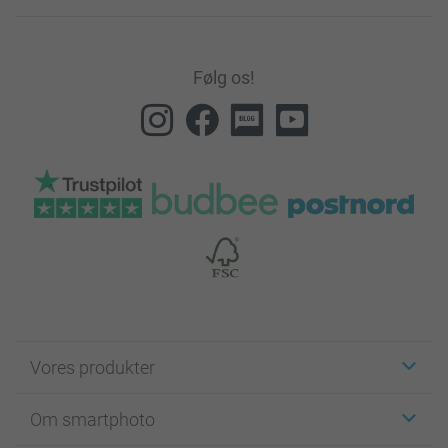
Følg os!
Vores produkter
Klistermærker
Om smartphoto
Fotokort