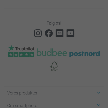
Følg os!
Vores produkter
Klistermærker
Om smartphoto
Fotokort