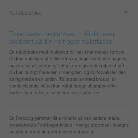
Fotogaver
Om smartphoto
Kundeservice
Fotobøger
For affiliate
Lærred & Vægdekoration
Fortrolighedserklæring
Kontakt os & FAQ
Billeder, Plakater & Fotohæfter
Cookie Policy
100% tilfredshedsgaranti
Toilettaske med broderi – få dit navn
Cover til mobil & tablet
Sitemap
smartbonus
broderet på din helt egen toilettaske.
MyNameBook
Betingelser og garantier
Priser & betaling
En toilettaske med mulighed for navn har mange fordele.
Fotokalender & Kalenderbog
Investor Relations
Status for ordrer
Du kan opbevare alle dine ting og sager med nem adgang,
Fotorammer & Tilbehør
og den har et personligt strejf, som giver din rejse et pift.
Alle fotoprodukter
Du kan hurtigt finde den i mængden, og du forveksler den
aldrig med en en anden. Toilettasken med broderi er
vandafvisende, så du kan roligt lægge shampoo eller
barberskum i den, da den er nem at gøre ren.
En Fotobog gemmer dine minder på den bedste måde.
smartphoto's Fotobøger findes i mange størrelser, designs
og priser. Vælg den, der passer netop dig.