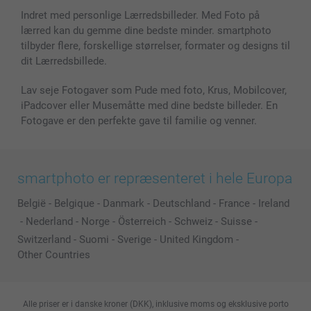
Indret med personlige Lærredsbilleder. Med Foto på
lærred kan du gemme dine bedste minder. smartphoto
tilbyder flere, forskellige størrelser, formater og designs til
dit Lærredsbillede.
Lav seje Fotogaver som Pude med foto, Krus, Mobilcover,
iPadcover eller Musemåtte med dine bedste billeder. En
Fotogave er den perfekte gave til familie og venner.
smartphoto er repræsenteret i hele Europa
België
-
Belgique
-
Danmark
-
Deutschland
-
France
-
Ireland
-
Nederland
-
Norge
-
Österreich
-
Schweiz
-
Suisse
-
Switzerland
-
Suomi
-
Sverige
-
United Kingdom
-
Other Countries
Alle priser er i danske kroner (DKK), inklusive moms og eksklusive porto