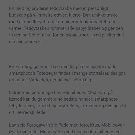
MyNameBook
Betingelser og garantier
Priser & betaling
En blød og broderet teddytaske med et personligt
Fotokalender & Kalenderbog
Investor Relations
Status for ordrer
budskab på vil smelte ethvert hjerte. Den unikke taske
Fotorammer & Tilbehør
med et sandfarvet rum kombinerer funktionalitet med
Alle fotoprodukter
varme. Teddytasken rummer alle babytilbehør og gør den
til den perfekte taske for en nybagt mor. Hvad pakker du i
din pusletaske?
En Fotobog gemmer dine minder på den bedste måde.
smartphoto's Fotobøger findes i mange størrelser, designs
og priser. Vælg den, der passer netop dig.
Indret med personlige Lærredsbilleder. Med Foto på
lærred kan du gemme dine bedste minder. smartphoto
tilbyder flere, forskellige størrelser, formater og designs til
dit Lærredsbillede.
Lav seje Fotogaver som Pude med foto, Krus, Mobilcover,
iPadcover eller Musemåtte med dine bedste billeder. En