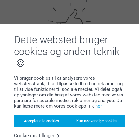
Dette websted bruger
cookies og anden teknik
Tilfreds kunde garanti
Vi bruger cookies til at analysere vores
webstedstrafik, til at tilpasse indhold og reklamer og
til at vise funktioner til sociale medier. Vi deler også
oplysninger om din brug af vores websted med vores
partnere for sociale medier, reklamer og analyse. Du
kan læse mere om vores cookiepolitik
her
.
Bonus på alle dine køb
Accepter alle cookies
Kun nødvendige cookies
Cookie-indstillinger