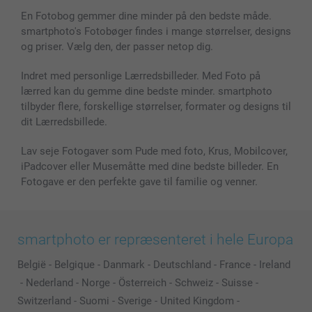
Billeder, Plakater & Fotohæfter
Cookie Policy
100% tilfredshedsgaranti
En Fotobog gemmer dine minder på den bedste måde.
Cover til mobil & tablet
Sitemap
smartbonus
smartphoto's Fotobøger findes i mange størrelser, designs
MyNameBook
Betingelser og garantier
Priser & betaling
og priser. Vælg den, der passer netop dig.
Fotokalender & Kalenderbog
Investor Relations
Status for ordrer
Fotorammer & Tilbehør
Indret med personlige Lærredsbilleder. Med Foto på
lærred kan du gemme dine bedste minder. smartphoto
Alle fotoprodukter
tilbyder flere, forskellige størrelser, formater og designs til
dit Lærredsbillede.
Lav seje Fotogaver som Pude med foto, Krus, Mobilcover,
iPadcover eller Musemåtte med dine bedste billeder. En
Fotogave er den perfekte gave til familie og venner.
smartphoto er repræsenteret i hele Europa
België
-
Belgique
-
Danmark
-
Deutschland
-
France
-
Ireland
-
Nederland
-
Norge
-
Österreich
-
Schweiz
-
Suisse
-
Switzerland
-
Suomi
-
Sverige
-
United Kingdom
-