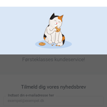
Leder du efter inspiration?
Førsteklasses kundeservice!
Tilmeld dig vores nyhedsbrev
Indtast din e-mailadresse her