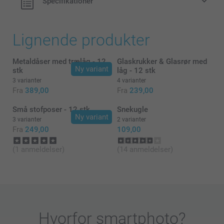
Specifikationer
Lignende produkter
Metaldåser med trælåg - 12
Glaskrukker & Glasrør med
Ny variant
stk
låg - 12 stk
3 varianter
4 varianter
Fra
389,00
Fra
239,00
Små stofposer - 12 stk
Snekugle
Ny variant
3 varianter
2 varianter
Fra
249,00
109,00
(1 anmeldelser)
(14 anmeldelser)
Hvorfor
smartphoto
?