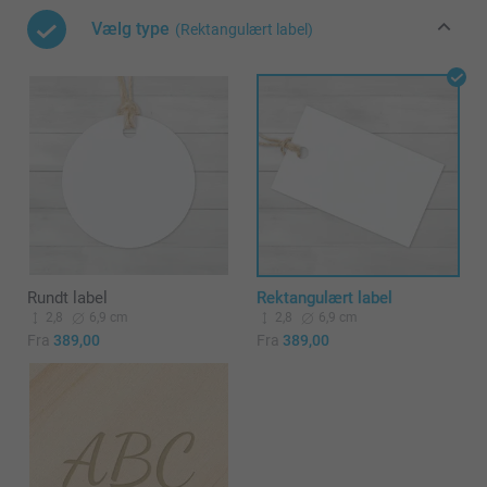
Vælg type
(Rektangulært label)
Rundt label
Rektangulært label
2,8
6,9 cm
2,8
6,9 cm
Fra
389,00
Fra
389,00