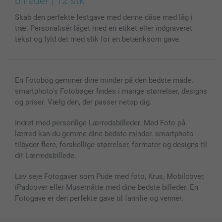
billeder | 12 stk
MyNameBook
Betingelser og garantier
Priser & betaling
Skab den perfekte festgave med denne dåse med låg i
Fotokalender & Kalenderbog
Investor Relations
Status for ordrer
træ. Personalisér låget med en etiket eller indgraveret
Fotorammer & Tilbehør
tekst og fyld det med slik for en betænksom gave.
Alle fotoprodukter
En Fotobog gemmer dine minder på den bedste måde.
smartphoto's Fotobøger findes i mange størrelser, designs
og priser. Vælg den, der passer netop dig.
Indret med personlige Lærredsbilleder. Med Foto på
lærred kan du gemme dine bedste minder. smartphoto
tilbyder flere, forskellige størrelser, formater og designs til
dit Lærredsbillede.
Lav seje Fotogaver som Pude med foto, Krus, Mobilcover,
iPadcover eller Musemåtte med dine bedste billeder. En
Fotogave er den perfekte gave til familie og venner.