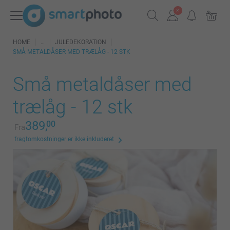
HOME
JULEDEKORATION
SMÅ METALDÅSER MED TRÆLÅG - 12 STK
Små metaldåser med
trælåg - 12 stk
389,
00
Fra
fragtomkostninger er ikke inkluderet