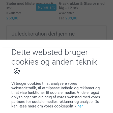
Sæbe med klistermærke - 6
Glaskrukker & Glasrør med
Ny variant
stk
låg - 12 stk
3 varianter
4 varianter
259,00
Fra
239,00
Juledekoration derhjemme
Hæv julestemningen ved at pynte med unik pynt. Gør
det fint derhjemme med personlig julepynt i år. Servér
Dette websted bruger
gløggen af et personligt serveringsfad og pynt træet
med dine egne juletræskugler og julepynt i træ med
cookies og anden teknik
fotos af familien! Lad denne jul blive den bedste
nogensinde!
Vi bruger cookies til at analysere vores
webstedstrafik, til at tilpasse indhold og reklamer og
til at vise funktioner til sociale medier. Vi deler også
oplysninger om din brug af vores websted med vores
Hvorfor
smartphoto
?
partnere for sociale medier, reklamer og analyse. Du
kan læse mere om vores cookiepolitik
her
.