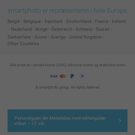
smartphoto er repræsenteret i hele Europa
België
-
Belgique
-
Danmark
-
Deutschland
-
France
-
Ireland
-
Nederland
-
Norge
-
Österreich
-
Schweiz
-
Suisse
-
Switzerland
-
Suomi
-
Sverige
-
United Kingdom
-
Other Countries
Alle priser er i danske kroner (DKK), inklusive moms og eksklusive porto
© smartphoto group. All rights reserved
Personliggør din Metaldåse med rektangulær
etiket – 12 stk
>