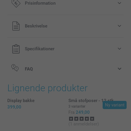
Prisinformation
Alle priser inklusive moms og uden
Beskrivelse
forsendelsesomkostninger
Specifikationer
FAQ
Lignende produkter
Display bakke
Små stofposer - 12 stk
Ny variant
399,00
3 varianter
Fra
249,00
(1 anmeldelser)