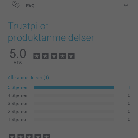
string in different colours, set of 12.
FAQ
Find the nutritional information for the
gummy bears &
hearts
or
candy chains
here. Not suitable for children
under 3 years old
Trustpilot
produktanmeldelser
5.0
AF
5
Alle anmeldelser (1)
5 Stjerner
1
4 Stjerner
0
3 Stjerner
0
2 Stjerner
0
1 Stjerne
0