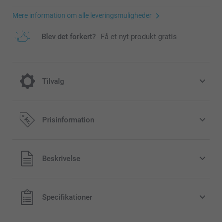
Mere information om alle leveringsmuligheder
Blev det forkert?
Få et nyt produkt gratis
Tilvalg
Fill your favours with some candy!
Prisinformation
49,00 / stk
Fra
Alle priser inklusive moms og uden
Beskrivelse
forsendelsesomkostninger
Gummy Bears: soft fruit gummies in different flavours, 1
kg
Specifikationer
Candy hearts: raspberry flavour, 1 kg
Candy necklace: small edible beads on a stretchable