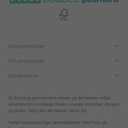
Vores produkter
Klistermærker
Om smartphoto
Fotokort
Fotogaver
Om smartphoto
Kundeservice
Fotobøger
For affiliate
Lærred & Vægdekoration
Fortrolighedserklæring
Kontakt os & FAQ
Billeder, Plakater & Fotohæfter
Cookie Policy
100% tilfredshedsgaranti
En Fotobog gemmer dine minder på den bedste måde.
Cover til mobil & tablet
Sitemap
smartbonus
smartphoto's Fotobøger findes i mange størrelser, designs
MyNameBook
Betingelser og garantier
Priser & betaling
og priser. Vælg den, der passer netop dig.
Fotokalender & Kalenderbog
Investor Relations
Status for ordrer
Fotorammer & Tilbehør
Indret med personlige Lærredsbilleder. Med Foto på