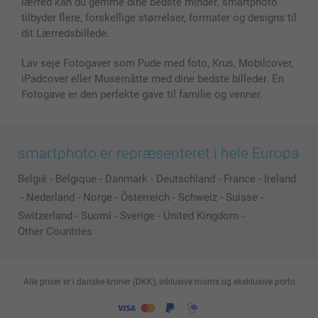
lærred kan du gemme dine bedste minder. smartphoto
Alle fotoprodukter
tilbyder flere, forskellige størrelser, formater og designs til
dit Lærredsbillede.
Lav seje Fotogaver som Pude med foto, Krus, Mobilcover,
iPadcover eller Musemåtte med dine bedste billeder. En
Fotogave er den perfekte gave til familie og venner.
smartphoto er repræsenteret i hele Europa
België
-
Belgique
-
Danmark
-
Deutschland
-
France
-
Ireland
-
Nederland
-
Norge
-
Österreich
-
Schweiz
-
Suisse
-
Switzerland
-
Suomi
-
Sverige
-
United Kingdom
-
Other Countries
Alle priser er i danske kroner (DKK), inklusive moms og eksklusive porto