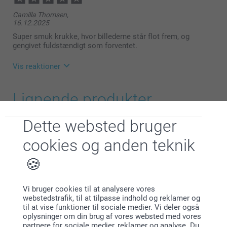
Camilla Thomsen,
16.12.2025
Super smuk krukke, hvor billederne står flot frem, og
gengivet fuldstændigt som forventet.
Vis reaktioner
29.12.2025
Lignende produkter
11:29
Hej Camilla
Dette websted bruger
Chokolade med foto
Kagedåse metal
Tusind tak for din anmeldelse!
4 varianter
10 varianter
cookies og anden teknik
Fra
279,00
Fra
179,00
Dejligt at høre, at du er tilfreds med din personlige
slikkrukke, og at billederne er gengivet som
(3 anmeldelser)
(14 anmeldelser)
forventet.
Badeponcho børn
Keramikskål
Varme hilsner
Vi bruger cookies til at analysere vores
3 varianter
2 varianter
webstedstrafik, til at tilpasse indhold og reklamer og
269,00
199,00
Zeinab @smartphoto
til at vise funktioner til sociale medier. Vi deler også
oplysninger om din brug af vores websted med vores
(11 anmeldelser)
partnere for sociale medier, reklamer og analyse. Du