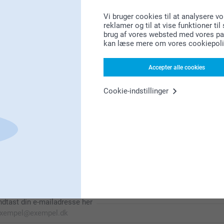
Vi bruger cookies til at analysere vo
reklamer og til at vise funktioner ti
brug af vores websted med vores par
Leder du efter inspiration?
kan læse mere om vores cookiepoli
Accepter alle cookies
Cookie-indstillinger
Førsteklasses kundeservice!
Tilmeld dig vores nyhedsbrev
ndtast din e-mailadresse her