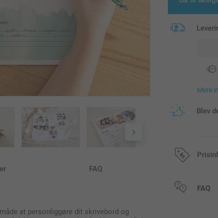
Gå til desig
Leveri
Mere i
Blev d
Prisin
er
FAQ
Alle priser in
FAQ
 måde at personliggøre dit skrivebord og