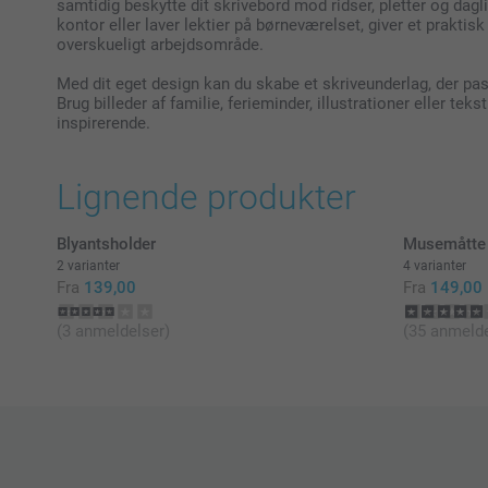
samtidig beskytte dit skrivebord mod ridser, pletter og dagl
kontor eller laver lektier på børneværelset, giver et prakti
overskueligt arbejdsområde.
Med dit eget design kan du skabe et skriveunderlag, der pass
Brug billeder af familie, ferieminder, illustrationer eller tek
inspirerende.
Lignende produkter
Blyantsholder
Musemåtte
2 varianter
4 varianter
Fra
139,00
Fra
149,00
(3 anmeldelser)
(35 anmelde