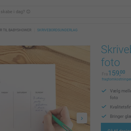
R TIL BABYSHOWER
SKRIVEBORDSUNDERLAG
Skriv
foto
159,
00
Fra
fragtomkostninger 
Vælg melle
foto
Kvalitetsfi
Bringer gl