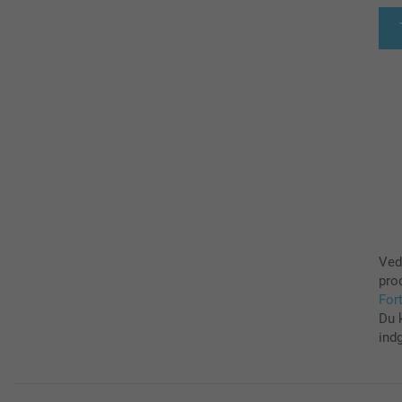
Ved
pro
For
Du 
ind