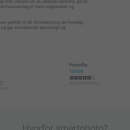
igt slid. Uanset om du arbejder hjemme, på dit
sk skriveunderlag et mere organiseret og
er perfekt til dit skrivebord og din hverdag.
st og gør skrivebordet personligt og
Photoflip
109,00
(6 anmeldelser)
lser)
Hvorfor
smartphoto
?