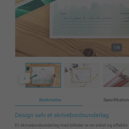
1/6
Beskrivelse
Specifikation
Design selv et skrivebordsunderlag
Et skrivebordsunderlag med billeder er en enkel og effektiv