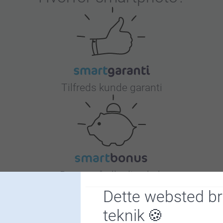
Tilfreds kunde garanti
Bonus på alle dine køb
Dette websted b
teknik