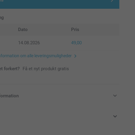
ns
ng
Dato
Pris
14.08.2026
49,00
nformation om alle leveringsmuligheder
et forkert?
Få et nyt produkt gratis
formation
klusive moms og uden forsendelsesomkostninger