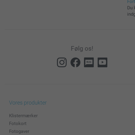
For
Du 
ind
Følg os!
Vores produkter
Klistermærker
Fotokort
Fotogaver