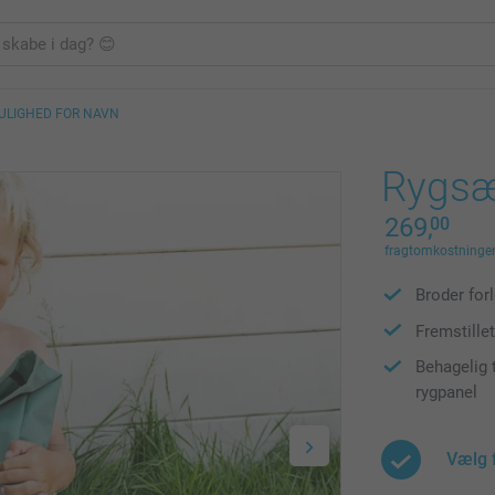
ULIGHED FOR NAVN
Rygsæ
269,
00
fragtomkostninger 
Broder for
Fremstille
Behagelig 
rygpanel
Vælg 