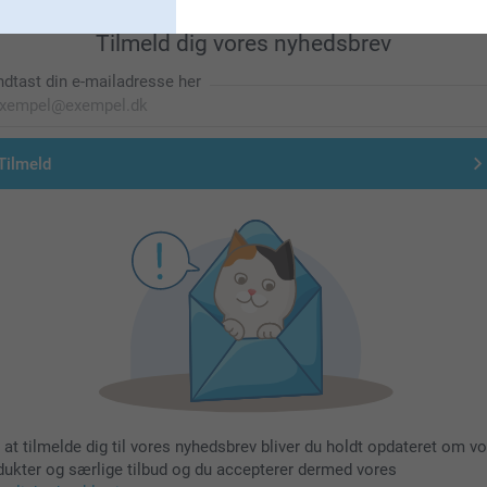
Tilmeld dig vores nyhedsbrev
ndtast din e-mailadresse her
Tilmeld
 at tilmelde dig til vores nyhedsbrev bliver du holdt opdateret om v
dukter og særlige tilbud og du accepterer dermed vores