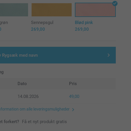
grøn
Sennepsgul
Blød pink
0
269,00
269,00
v Rygsæk med navn
ng
Dato
Pris
14.08.2026
49,00
nformation om alle leveringsmuligheder
et forkert?
Få et nyt produkt gratis