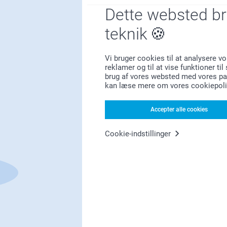
Dette websted b
Bonus på alle dine køb
teknik
Vi bruger cookies til at analysere vo
reklamer og til at vise funktioner ti
brug af vores websted med vores par
kan læse mere om vores cookiepoli
Leder du efter inspiration?
Accepter alle cookies
Cookie-indstillinger
Førsteklasses kundeservice!