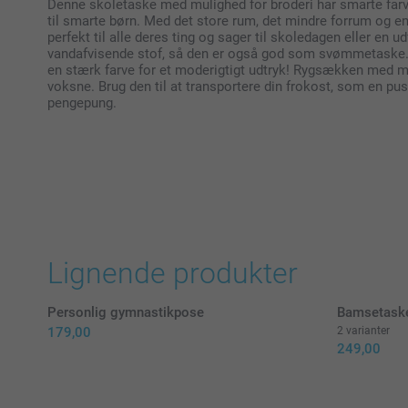
Denne skoletaske med mulighed for broderi har smarte farv
til smarte børn. Med det store rum, det mindre forrum og en
perfekt til alle deres ting og sager til skoledagen eller en u
vandafvisende stof, så den er også god som svømmetaske. Få
en stærk farve for et moderigtigt udtryk! Rygsækken med mu
voksne. Brug den til at transportere din frokost, som en pusl
pengepung.
Lignende produkter
Personlig gymnastikpose
Bamsetask
179,00
2 varianter
249,00