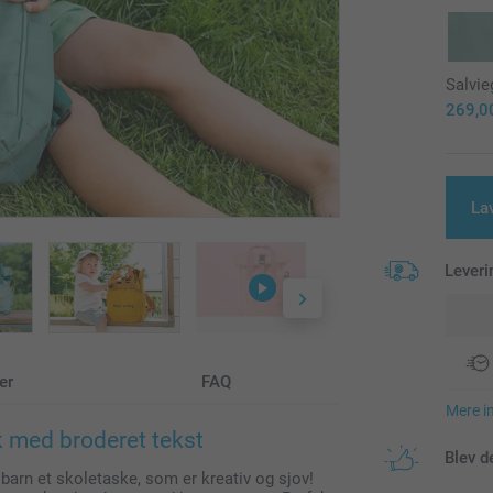
Salvie
269,0
La
Leveri
er
FAQ
Mere i
k med broderet tekst
Blev d
dit barn et skoletaske, som er kreativ og sjov!