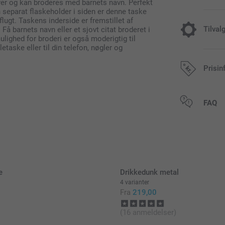
er og kan broderes med barnets navn. Perfekt
 separat flaskeholder i siden er denne taske
dflugt. Taskens inderside er fremstillet af
Tilval
 barnets navn eller et sjovt citat broderet i
lighed for broderi er også moderigtig til
etaske eller til din telefon, nøgler og
Tilføj en Mi
Prisin
149,00 / stk
Alle priser in
FAQ
Original Miffy
Kan bruges s
Let at gøre r
Mål: 12 cm (
e
Drikkedunk metal
4 varianter
Fra
219,00
(16 anmeldelser)