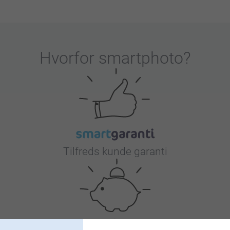
Hvorfor
smartphoto
?
Tilfreds kunde garanti