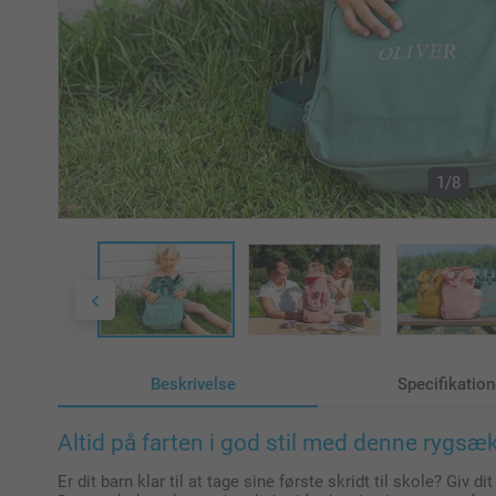
1/8
Beskrivelse
Specifikation
Altid på farten i god stil med denne rygsæ
Er dit barn klar til at tage sine første skridt til skole? Giv 