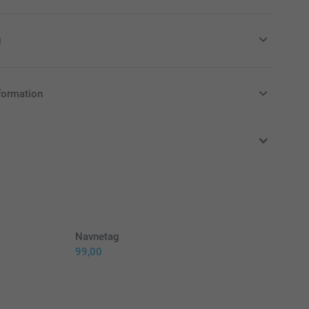
g
ffy-sparegris til din ordre
formation
klusive moms og uden forsendelsesomkostninger
-sparegris fås i 3 farver
om pynt i børneværelset
en, lavet af støvafvisende, ubrydelig PVC fri fra phtalater
højde) x 6 cm (diameter)
Navnetag
99,00