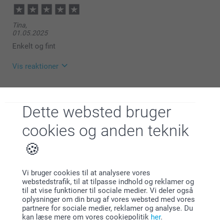
Tina,
01.05.2025
Enkelt og fint
Vis reaktioner
05.05.2025
10:40
Dette websted bruger
Hej Tina
Sarah,
20.09.2024
cookies og anden teknik
Mange tak for dine ⭐⭐⭐⭐ ⭐ stjerner og din
anmeldelse af vores Retro fotomagneter.
Fotos var som forventet.
Det er en sjov måde at gøre produktet mere
Vis reaktioner
personlig på og få brugt dine yndlingsbilleder.
Vi bruger cookies til at analysere vores
Tusind tak fordi du har valgt at bestille med os.
webstedstrafik, til at tilpasse indhold og reklamer og
24.09.2024
til at vise funktioner til sociale medier. Vi deler også
08:38
Venlig hilsen
oplysninger om din brug af vores websted med vores
Hej Sarah
partnere for sociale medier, reklamer og analyse. Du
LS,
Zeinab @smartphoto
kan læse mere om vores cookiepolitik
her
.
05.09.2024
Tusind tak for din dejlige anmeldelse og dine 5