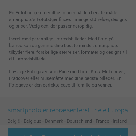
Billeder, Plakater & Fotohæfter
Cookie Policy
100% tilfredshedsgaranti
En Fotobog gemmer dine minder på den bedste måde.
Cover til mobil & tablet
Sitemap
smartbonus
smartphoto's Fotobøger findes i mange størrelser, designs
MyNameBook
Betingelser og garantier
Priser & betaling
og priser. Vælg den, der passer netop dig.
Fotokalender & Kalenderbog
Investor Relations
Status for ordrer
Fotorammer & Tilbehør
Indret med personlige Lærredsbilleder. Med Foto på
lærred kan du gemme dine bedste minder. smartphoto
Alle fotoprodukter
tilbyder flere, forskellige størrelser, formater og designs til
dit Lærredsbillede.
Lav seje Fotogaver som Pude med foto, Krus, Mobilcover,
iPadcover eller Musemåtte med dine bedste billeder. En
Fotogave er den perfekte gave til familie og venner.
smartphoto er repræsenteret i hele Europa
België
-
Belgique
-
Danmark
-
Deutschland
-
France
-
Ireland
-
Nederland
-
Norge
-
Österreich
-
Schweiz
-
Suisse
-