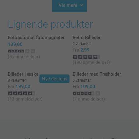
Hej Gitte
Vis mere
Zeinab @Smartphoto
Tusind tak for din dejlige anmeldelse og dine fem
stjerner. Det glæde os meget at du er tilfreds med
Lignende produkter
die magneter.. De er så dejlige, bæredygtige og så
sjove at have med dit eget personlige motiv.
Venlig hilsen,
Fotoautomat fotomagneter
Retro Billeder
Johanna, Smartphoto
139,00
2 varianter
Fra
2,99
(5 anmeldelser)
(190 anmeldelser)
Billeder i æske
Billeder med Træholder
Nye designs
8 varianter
5 varianter
Fra
199,00
Fra
109,00
(13 anmeldelser)
(7 anmeldelser)