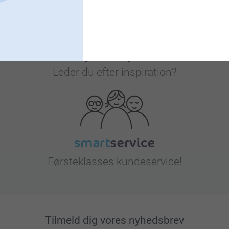
Leder du efter inspiration?
Førsteklasses kundeservice!
Tilmeld dig vores nyhedsbrev