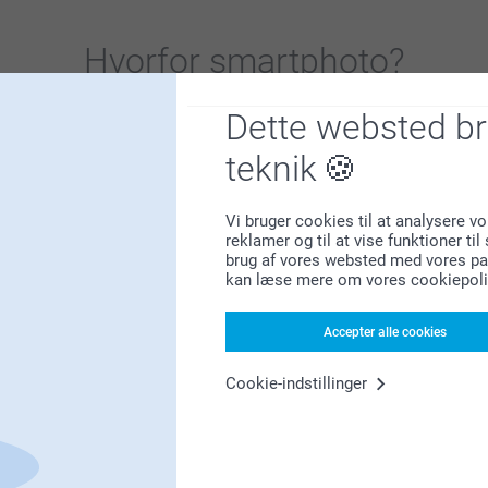
nlige og få brugt dine yndlingsbilleder.
Hvorfor
smartphoto
?
Dette websted b
teknik
Vi bruger cookies til at analysere vo
reklamer og til at vise funktioner ti
Tilfreds kunde garanti
brug af vores websted med vores par
kan læse mere om vores cookiepoli
Accepter alle cookies
Cookie-indstillinger
Bonus på alle dine køb