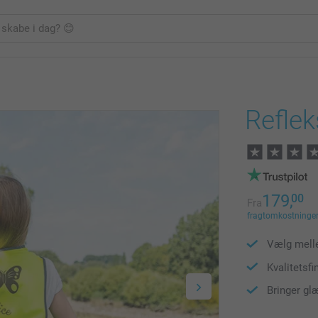
Reflek
179,
00
Fra
fragtomkostninger 
Vælg melle
Kvalitetsfi
Bringer gl