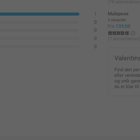
(78 anmeldelse
Mulepose
1
3 varianter
0
Fra
139,00
0
0
(7 anmeldelser
0
Valentin
Find den per
eller venin
og unik gave 
du er klar ti
ores refleksvest.