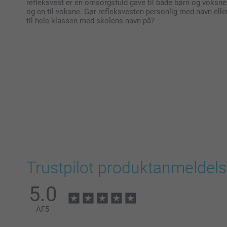
refleksvest er en omsorgsfuld gave til både børn og voksne. 
og en til voksne. Gør refleksvesten personlig med navn eller 
til hele klassen med skolens navn på?
Trustpilot produktanmeldels
5.0
AF
5