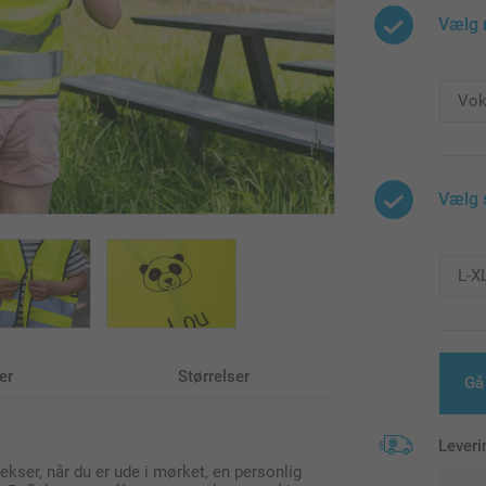
Vælg 
Vælg 
er
Størrelser
Gå
Leveri
flekser, når du er ude i mørket, en personlig