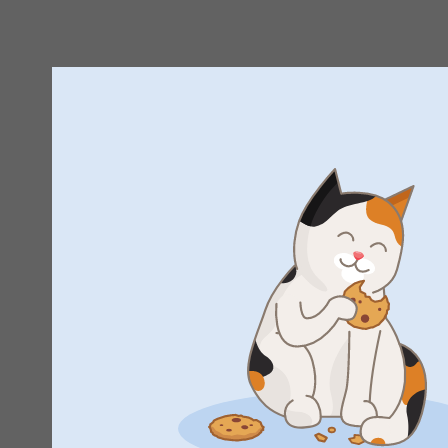
Det er en sjov måde at gøre dine produkter mere perso
Tusind tak fordi du har valgt at bestille med os.
Venlig hilsen
Zeinab @smartphoto