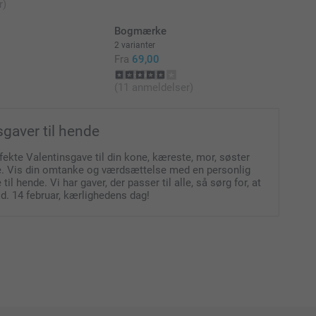
r)
Bogmærke
2 varianter
Fra
69,00
)
(11 anmeldelser)
sgaver til hende
fekte Valentinsgave til din kone, kæreste, mor, søster
de. Vis din omtanke og værdsættelse med en personlig
til hende. Vi har gaver, der passer til alle, så sørg for, at
l d. 14 februar, kærlighedens dag!