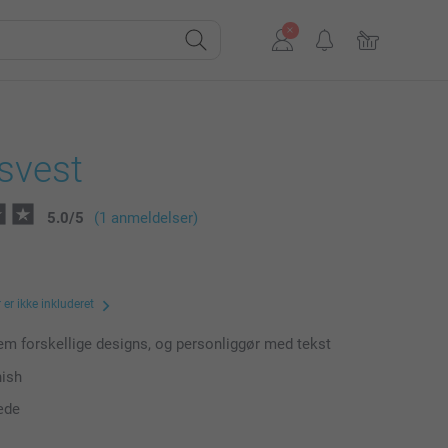
svest
5.0
/
5
(1 anmeldelser)
er ikke inkluderet
m forskellige designs, og personliggør med tekst
nish
æde