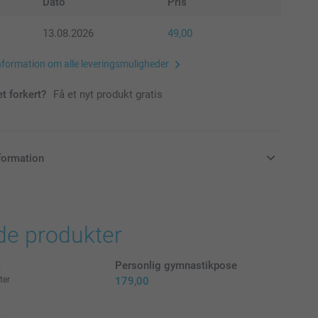
Dato
Pris
13.08.2026
49,00
nformation om alle leveringsmuligheder
et forkert?
Få et nyt produkt gratis
formation
klusive moms og uden forsendelsesomkostninger
de produkter
k
Personlig gymnastikpose
ter
179,00