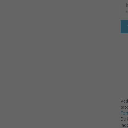
I
Ved
pro
For
Du 
ind