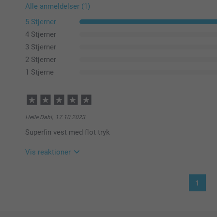
Alle anmeldelser (1)
5 Stjerner
4 Stjerner
3 Stjerner
2 Stjerner
1 Stjerne
Helle Dahl,
17.10.2023
Superfin vest med flot tryk
Vis reaktioner
18.10.2023
1
08:14
Hej Helle
Mange tak for dine 5 stjerner og din anmeldelse af v