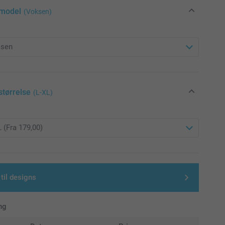
model
(Voksen)
størrelse
(L-XL)
 til designs
ng