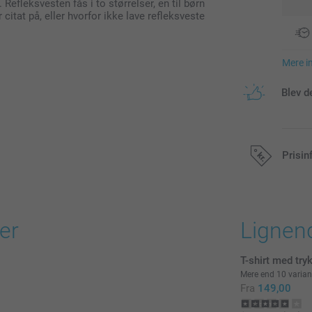
Refleksvesten fås i to størrelser, en til børn
citat på, eller hvorfor ikke lave refleksveste
Mere i
Blev d
Prisin
Alle priser in
er
Lignen
T-shirt med try
Mere end 10 varian
Fra
149,00