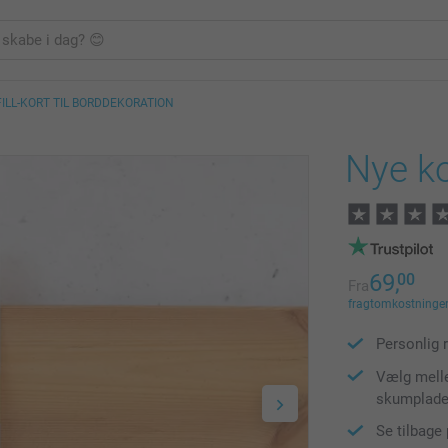
FILL-KORT TIL BORDDEKORATION
Nye ko
69,
00
Fra
fragtomkostninger 
Personlig 
Vælg melle
skumplad
Se tilbage