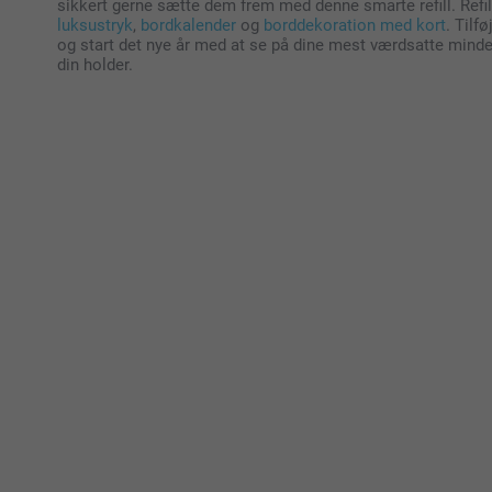
sikkert gerne sætte dem frem med denne smarte refill. Refill
luksustryk
,
bordkalender
og
borddekoration med kort
. Tilf
og start det nye år med at se på dine mest værdsatte minde
din holder.