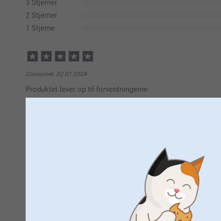
3 Stjerner
2 Stjerner
1 Stjerne
Consumer,
02.01.2024
Produktet lever op til forventningerne
Vis reaktioner
12.01.2024
11:17
Kære kunde
Camilla,
19.12.2023
Tusind tak for din dejlige anmeldelse og dine 5 stjern
Godt produkt og fin kvalitet. Lidt mat i billede farverne men
Det glæder os at du er så tilfreds med dit kort og vi 
Vis reaktioner
Hav en fortsat god dag!