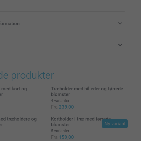
formation
klusive moms og uden forsendelsesomkostninger
de produkter
 med kort og
Træholder med billeder og tørrede
er
blomster
4 varianter
Fra
239,00
med træholdere og
Kortholder i træ med tørrede
Ny variant
er
blomster
5 varianter
Fra
159,00