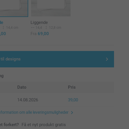
de
Liggende
14,4 cm
14,4
12,8 cm
,00
Fra
69,00
 til designs
ng
Dato
Pris
14.08.2026
39,00
nformation om alle leveringsmuligheder
et forkert?
Få et nyt produkt gratis