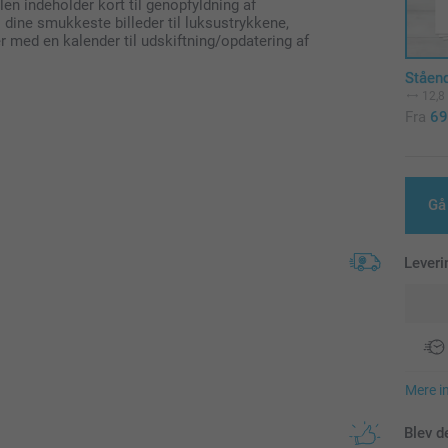
en indeholder kort til genopfyldning af
øj dine smukkeste billeder til luksustrykkene,
r med en kalender til udskiftning/opdatering af
Ståen
12,8
Fra
69
Gå
Leveri
Mere i
Blev d