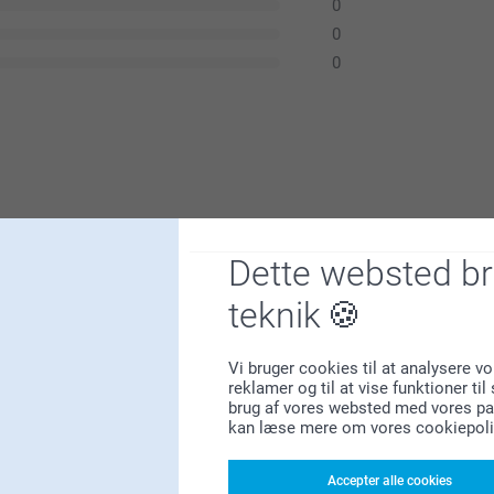
0
0
0
Dette websted b
teknik
Vi bruger cookies til at analysere vo
er.
reklamer og til at vise funktioner ti
 ganske tilfreds
brug af vores websted med vores par
håber du får glæde af den i lang tid fremover.
kan læse mere om vores cookiepoli
Accepter alle cookies