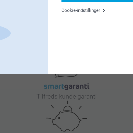
Cookie-indstillinger
er.
r du får glæde af den i lang tid fremover.
Hvorfor
smartphoto
?
Tilfreds kunde garanti