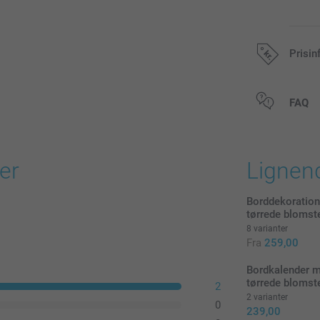
Prisin
Alle priser in
FAQ
er
Lignen
Borddekoration
tørrede blomst
8 varianter
Fra
259,00
Bordkalender 
tørrede blomst
2
2 varianter
0
239,00