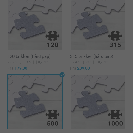
120 brikker (hård pap)
315 brikker (hård pap)
28
19,5
42
30
0,2 cm
0,2 cm
Fra
179,00
Fra
209,00