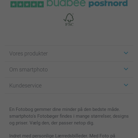
Vores produkter
Klistermærker
Om smartphoto
Fotokort
Fotogaver
Om smartphoto
Kundeservice
Fotobøger
For affiliate
Lærred & Vægdekoration
Fortrolighedserklæring
Kontakt os & FAQ
Billeder, Plakater & Fotohæfter
Cookie Policy
100% tilfredshedsgaranti
En Fotobog gemmer dine minder på den bedste måde.
Cover til mobil & tablet
Sitemap
smartbonus
smartphoto's Fotobøger findes i mange størrelser, designs
MyNameBook
Betingelser og garantier
Priser & betaling
og priser. Vælg den, der passer netop dig.
Fotokalender & Kalenderbog
Investor Relations
Status for ordrer
Fotorammer & Tilbehør
Indret med personlige Lærredsbilleder. Med Foto på