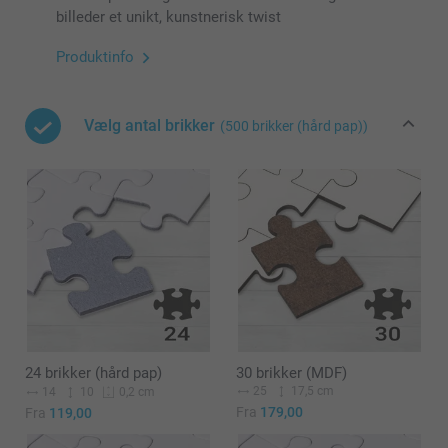
billeder et unikt, kunstnerisk twist
Produktinfo
Vælg antal brikker
(500 brikker (hård pap))
24 brikker (hård pap)
30 brikker (MDF)
25
17,5 cm
14
10
0,2 cm
Fra
179,00
Fra
119,00