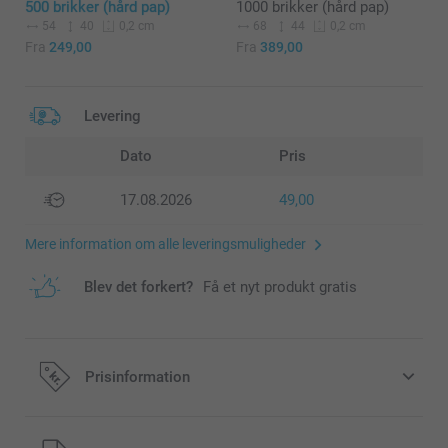
500 brikker (hård pap)
1000 brikker (hård pap)
54
40
68
44
0,2 cm
0,2 cm
Fra
249,00
Fra
389,00
Levering
Dato
Pris
17.08.2026
49,00
Mere information om alle leveringsmuligheder
Blev det forkert?
Få et nyt produkt gratis
Prisinformation
Alle priser inklusive moms og uden