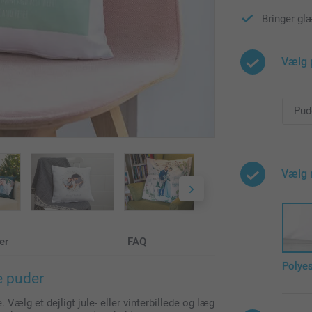
Bringer gl
Vælg 
Vælg 
er
FAQ
Polyes
e puder
lg et dejligt jule- eller vinterbillede og læg