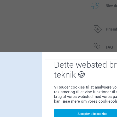
Blev d
Prisin
Alle priser in
FAQ
Dette websted b
er
Lignen
teknik
Sprog
Fyrfadslyseholde
Vi bruger cookies til at analysere vo
5 varianter
reklamer og til at vise funktioner ti
Fra
129,00
brug af vores websted med vores par
kan læse mere om vores cookiepoli
(13 anmeldelse
Badeslag baby
Accepter alle cookies
32