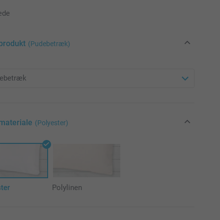
æde
produkt
(Pudebetræk)
materiale
(Polyester)
ter
Polylinen