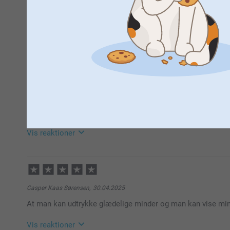
4 Stjerner
3 Stjerner
2 Stjerner
1 Stjerne
Kimmie D,
04.01.2026
Lidt tyndere og mere silkeagtigt stof end forventet, men farv
Vis reaktioner
12.01.2026
09:46
Hej Kimmie
Casper Kaas Sørensen,
30.04.2025
Tak for din anmeldelse.
At man kan udtrykke glædelige minder og man kan vise minde
Det glæder os at høre at farverne og billederne på pu
tyndere og mere silkeagtigt end forventet.
Vis reaktioner