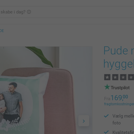
DE
Pude m
hyggel
169,
00
Fra
fragtomkostninger 
Vælg melle
foto
Kvalitetsfi