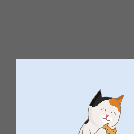
Trustpilot produktanmeldels
4.7
AF
5
Alle anmeldelser (36)
5 Stjerner