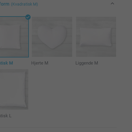
form
(Kvadratisk M)
atisk M
Hjerte M
Liggende M
tisk L