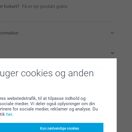
et forkert?
Få et nyt produkt gratis
formation
klusive moms og uden forsendelsesomkostninger
ruger cookies og anden
de produkter
r til jul
Foto på Træblok
Ny variant
res webstedstrafik, til at tilpasse indhold og
3 varianter
l sociale medier. Vi deler også oplysninger om din
Fra
179,00
tnere for sociale medier, reklamer og analyse. Du
tik
her
.
r)
(2 anmeldelser)
Plysdyr
Kun nødvendige cookies