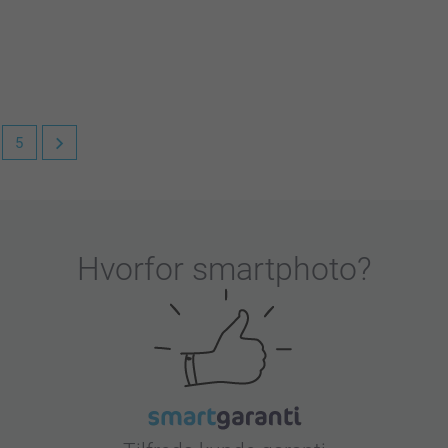
t du er tilfreds med din pude!
5
er.
håber du får glæde af den i lang tid fremover.
Hvorfor
smartphoto
?