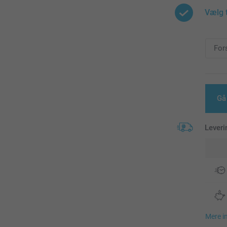
Vælg 
Gå
Leveri
Mere i