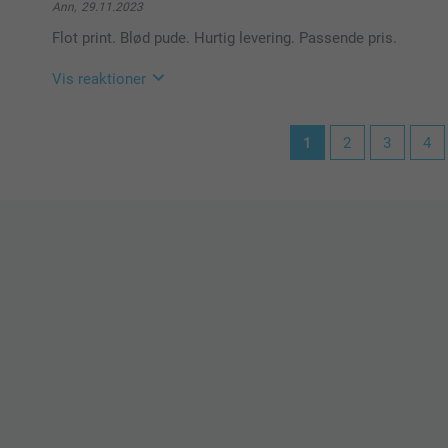
Mange tak for dine 5 stjerner og vurdering, glad for a
Ann,
29.11.2023
Vi ønsker dig en god dag!
Flot print. Blød pude. Hurtig levering. Passende pris.
Varme hilsner
Kirsi @smartphoto
Vis reaktioner
11.12.2023
1
2
3
4
15:36
Hej Ann
Tusind tak for din dejlige anmeldelse og dine 5 stjern
Det glæder os at du er så tilfreds med din pude og vi 
Hav en fortsat god dag!
Venlig hilsen
Zeinab @smartphoto