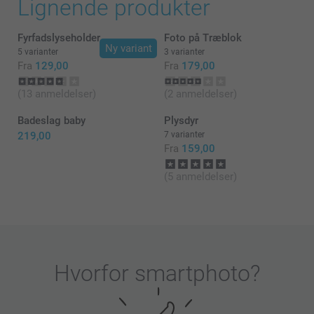
Lignende produkter
stjerner.
Det glæder os at du er så tilfreds med din pude og vi
Fyrfadslyseholder
Foto på Træblok
håber du får glæde af den i lang tid fremover.
Ny variant
5 varianter
3 varianter
Hav en fortsat god dag!
Fra
129,00
Fra
179,00
Venlig hilsen
(13 anmeldelser)
(2 anmeldelser)
Zeinab @smartphoto
Badeslag baby
Plysdyr
219,00
7 varianter
Fra
159,00
(5 anmeldelser)
Hvorfor
smartphoto
?