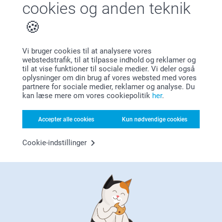
cookies og anden teknik
12.01.2026
09:46
Hej Kimmie
Casper Kaas Sørensen,
Vi bruger cookies til at analysere vores
30.04.2025
Tak for din anmeldelse.
webstedstrafik, til at tilpasse indhold og reklamer og
At man kan udtrykke glædelige minder og man kan vise
til at vise funktioner til sociale medier. Vi deler også
Det glæder os at høre at farverne og billederne på
minderne til andre folk der vil gerne se den
oplysninger om din brug af vores websted med vores
puden var helt perfekte selvom stoffet var lidt
partnere for sociale medier, reklamer og analyse. Du
tyndere og mere silkeagtigt end forventet.
kan læse mere om vores cookiepolitik
her
.
Vis reaktioner
Varme hilsner
Accepter alle cookies
Kun nødvendige cookies
05.05.2025
Zeinab @smartphoto
10:39
Hej Casper
Cookie-indstillinger
Egon Horsager Nielsen,
01.08.2024
Mange tak for dine ⭐⭐⭐⭐ ⭐ stjerner og din
anmeldelse af vores pude med billede.
God billedkvalitet og hurtig levering
Det er en sjov måde at gøre produktet mere
Vis reaktioner
personlig på og få brugt dine yndlingsbilleder.
Tusind tak fordi du har valgt at bestille med os.
02.08.2024