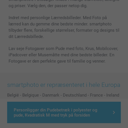
MyNameBook
Betingelser og garantier
Priser & betaling
og priser. Vælg den, der passer netop dig.
Fotokalender & Kalenderbog
Investor Relations
Status for ordrer
Fotorammer & Tilbehør
Indret med personlige Lærredsbilleder. Med Foto på
lærred kan du gemme dine bedste minder. smartphoto
Alle fotoprodukter
tilbyder flere, forskellige størrelser, formater og designs til
dit Lærredsbillede.
Lav seje Fotogaver som Pude med foto, Krus, Mobilcover,
iPadcover eller Musemåtte med dine bedste billeder. En
Fotogave er den perfekte gave til familie og venner.
smartphoto er repræsenteret i hele Europa
België
-
Belgique
-
Danmark
-
Deutschland
-
France
-
Ireland
-
Nederland
-
Norge
-
Österreich
-
Schweiz
-
Suisse
-
Personliggør din Pudebetræk i polyester og
Switzerland
-
Suomi
-
Sverige
-
United Kingdom
-
pude, Kvadratisk M med tryk på forsiden
Other Countries