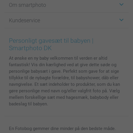
Om smartphoto
Fotokort
Fotogaver
Om smartphoto
Kundeservice
Fotobøger
For affiliate
Lærred & Vægdekoration
Fortrolighedserklæring
Kontakt os & FAQ
Billeder, Plakater & Fotohæfter
Cookie Policy
100% tilfredshedsgaranti
Personligt gavesæt til babyen |
Cover til mobil & tablet
Sitemap
smartbonus
Smartphoto DK
MyNameBook
Betingelser og garantier
Priser & betaling
At ønske en ny baby velkommen til verden er altid
Fotokalender & Kalenderbog
Investor Relations
Status for ordrer
fantastisk! Vis din kærlighed ved at give dette søde og
Fotorammer & Tilbehør
personlige babysæt i gave. Perfekt som gave for at sige
Alle fotoprodukter
tillykke til de nybagte forældre, til babyshower, dåb eller
navngivelse. Et sæt indeholder to produkter, som du kan
gøre personlige med navn og/eller valgfrit foto på. Vælg
mellem forskellige sæt med hagesmæk, babybody eller
badeslag til babyen.
En Fotobog gemmer dine minder på den bedste måde.