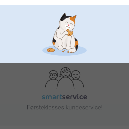
Bonus på alle dine køb
størrelsesguide
Leder du efter inspiration?
Førsteklasses kundeservice!