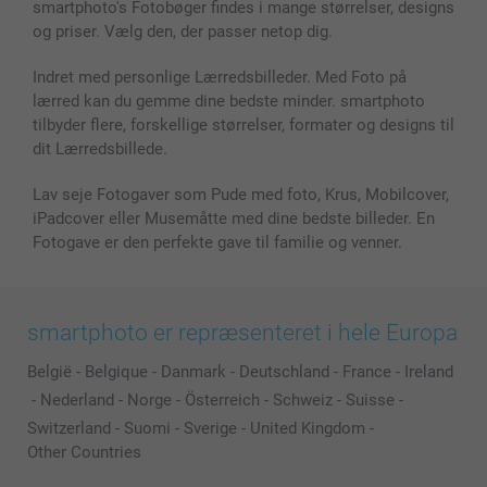
smartphoto's Fotobøger findes i mange størrelser, designs
og priser. Vælg den, der passer netop dig.
Indret med personlige Lærredsbilleder. Med Foto på
lærred kan du gemme dine bedste minder. smartphoto
tilbyder flere, forskellige størrelser, formater og designs til
dit Lærredsbillede.
Lav seje Fotogaver som Pude med foto, Krus, Mobilcover,
iPadcover eller Musemåtte med dine bedste billeder. En
Fotogave er den perfekte gave til familie og venner.
smartphoto er repræsenteret i hele Europa
België
-
Belgique
-
Danmark
-
Deutschland
-
France
-
Ireland
-
Nederland
-
Norge
-
Österreich
-
Schweiz
-
Suisse
-
Switzerland
-
Suomi
-
Sverige
-
United Kingdom
-
Other Countries