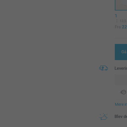
1
13,5
Fra
22
Gå
Leveri
Mere i
Blev d