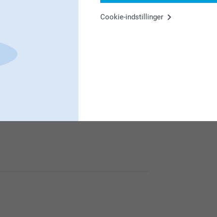
Cookie-indstillinger
te til skraldespanden, der er tydelige huller
e af vores urtepotte.
på og få brugt dine yndlingsbilleder.
se af os, det er vi glade for!
dit produkt ikke er som du forventet, så vil vi
tion.
k/kontakt
 du er tilfreds med din urtepotte.