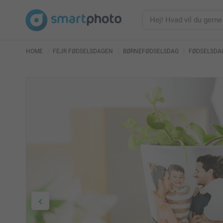
HOME
FEJR FØDSELSDAGEN
BØRNEFØDSELSDAG
FØDSELSDAG