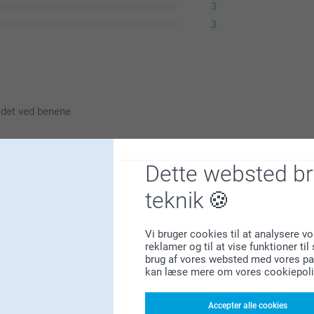
3
3
r det ved benene
Dette websted b
teknik
ne forventninger, og at din datters hoved
Vi bruger cookies til at analysere vo
reklamer og til at vise funktioner ti
brug af vores websted med vores par
://www.smartphoto.dk/kontakt, så vi kan hjælpe
kan læse mere om vores cookiepoli
Accepter alle cookies