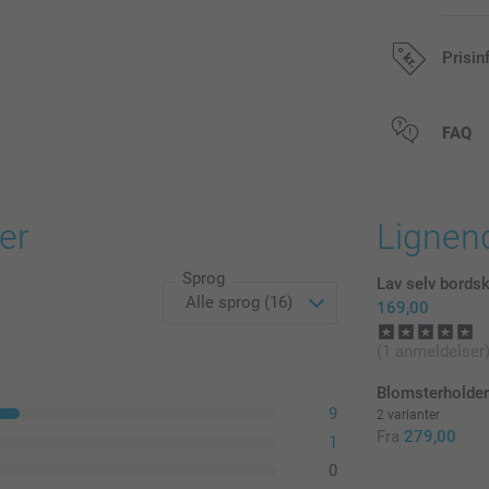
Prisin
Alle priser in
FAQ
er
Lignen
Sprog
Lav selv bords
169,00
(1 anmeldelser
Blomsterholder
9
2 varianter
Fra
279,00
1
0