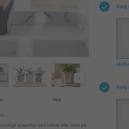
Vælg 
Medi
Vælg 
er
FAQ
de
rsonlige urtepotter med billede eller tekst på,