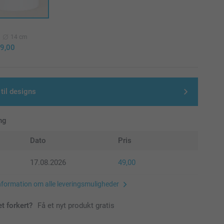
14 cm
9,00
 til designs
ng
Dato
Pris
17.08.2026
49,00
nformation om alle leveringsmuligheder
et forkert?
Få et nyt produkt gratis