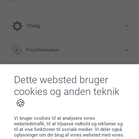
Tilvalg
Afkøling til varme dage
Prisinformation
39,00 / stk
Alle priser inklusive moms og uden
Beskrivelse
Dette websted bruger
forsendelsesomkostninger
cookies og anden teknik
Specifikationer
Vi bruger cookies til at analysere vores
Lignende produkter
webstedstrafik, til at tilpasse indhold og reklamer og
til at vise funktioner til sociale medier. Vi deler også
oplysninger om din brug af vores websted med vores
Kagedåse metal
Chokolade med foto - 24