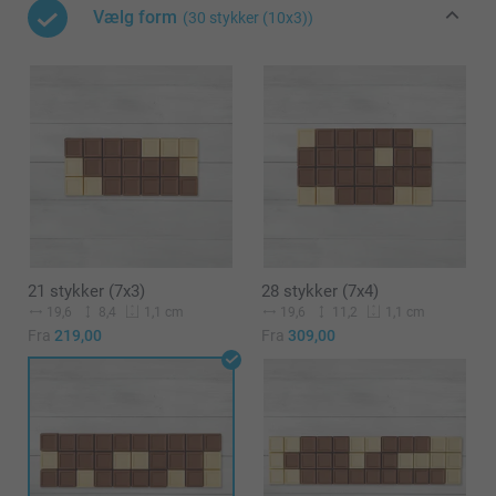
Vælg form
(30 stykker (10x3))
21 stykker (7x3)
28 stykker (7x4)
19,6
8,4
19,6
11,2
1,1 cm
1,1 cm
Fra
219,00
Fra
309,00