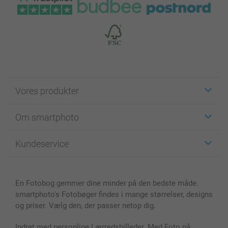
Vores produkter
Klistermærker
Om smartphoto
Fotokort
Fotogaver
Om smartphoto
Kundeservice
Fotobøger
For affiliate
Lærred & Vægdekoration
Fortrolighedserklæring
Kontakt os & FAQ
Billeder, Plakater & Fotohæfter
Cookie Policy
100% tilfredshedsgaranti
En Fotobog gemmer dine minder på den bedste måde.
Cover til mobil & tablet
Sitemap
smartbonus
smartphoto's Fotobøger findes i mange størrelser, designs
MyNameBook
Betingelser og garantier
Priser & betaling
og priser. Vælg den, der passer netop dig.
Fotokalender & Kalenderbog
Investor Relations
Status for ordrer
Fotorammer & Tilbehør
Indret med personlige Lærredsbilleder. Med Foto på