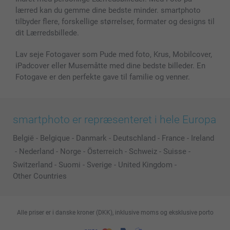
lærred kan du gemme dine bedste minder. smartphoto
Alle fotoprodukter
tilbyder flere, forskellige størrelser, formater og designs til
dit Lærredsbillede.
Lav seje Fotogaver som Pude med foto, Krus, Mobilcover,
iPadcover eller Musemåtte med dine bedste billeder. En
Fotogave er den perfekte gave til familie og venner.
smartphoto er repræsenteret i hele Europa
België
-
Belgique
-
Danmark
-
Deutschland
-
France
-
Ireland
-
Nederland
-
Norge
-
Österreich
-
Schweiz
-
Suisse
-
Switzerland
-
Suomi
-
Sverige
-
United Kingdom
-
Other Countries
Alle priser er i danske kroner (DKK), inklusive moms og eksklusive porto