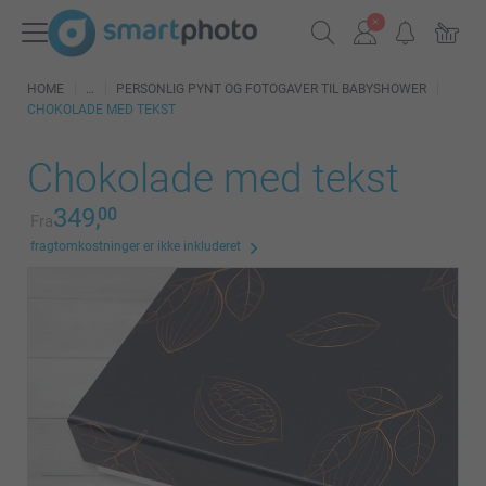
HOME
PERSONLIG PYNT OG FOTOGAVER TIL BABYSHOWER
CHOKOLADE MED TEKST
Chokolade med tekst
349,
00
Fra
fragtomkostninger er ikke inkluderet