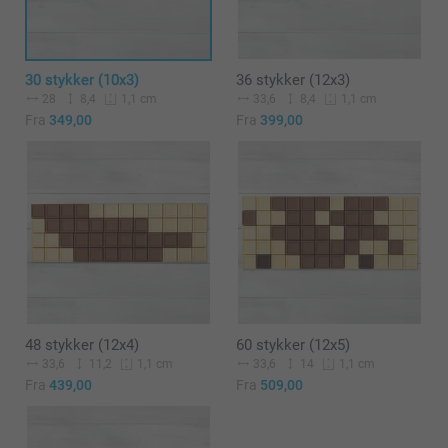
30 stykker (10x3)
36 stykker (12x3)
28
8,4
33,6
8,4
1,1 cm
1,1 cm
Fra
349,00
Fra
399,00
48 stykker (12x4)
60 stykker (12x5)
33,6
11,2
33,6
14
1,1 cm
1,1 cm
Fra
439,00
Fra
509,00