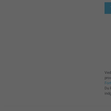
Ved
pro
For
Du 
ind