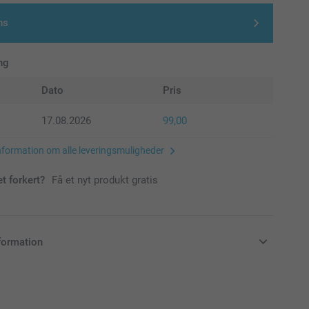
ns
ng
Dato
Pris
17.08.2026
99,00
nformation om alle leveringsmuligheder
et forkert?
Få et nyt produkt gratis
formation
klusive moms og uden forsendelsesomkostninger