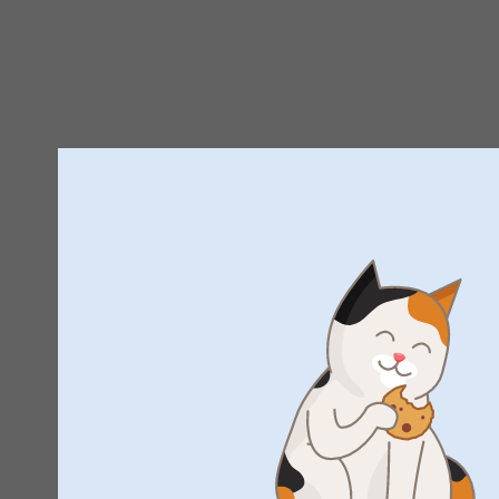
Venlig hilsen
Zeinab @Smartphoto