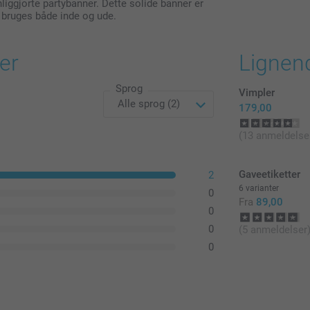
nliggjorte partybanner. Dette solide banner er
n bruges både inde og ude.
er
Lignen
Sprog
Vimpler
179,00
(13 anmeldelse
Gaveetiketter
2
6 varianter
0
Fra
89,00
0
0
(5 anmeldelser
0