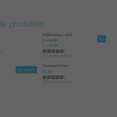
de produkter
Velkommen skilt
Ny
4 varianter
Fra
89,00
r)
(17 anmeldelser)
Flaskeetiketter
Ny variant
69,00
(25 anmeldelser)
)