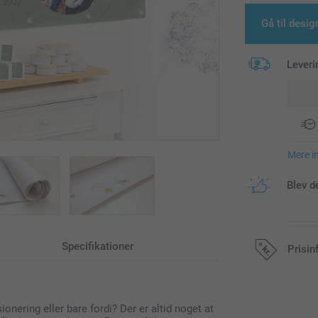
Gå til desig
Leveri
Mere i
Blev d
Specifikationer
Prisin
Alle priser in
ionering eller bare fordi? Der er altid noget at