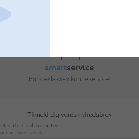
Leder du efter inspiration?
Førsteklasses kundeservice!
Tilmeld dig vores nyhedsbrev
ndtast din e-mailadresse her