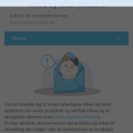
Tilmeld dig vores nyhedsbrev
Indtast din e-mailadresse her
Tilmeld
Ved at tilmelde dig til vores nyhedsbrev bliver du holdt
opdateret om vores produkter og særlige tilbud og du
accepterer dermed vores
Fortrolighedserklæring
.
Du kan afmelde abonnementet ved at klikke på linket til
afmelding der indgår i alle de nyhedsbreve du modtager.