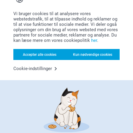
Bonus på alle dine køb
Vi bruger cookies til at analysere vores
webstedstrafik, til at tilpasse indhold og reklamer og
til at vise funktioner til sociale medier. Vi deler også
oplysninger om din brug af vores websted med vores
partnere for sociale medier, reklamer og analyse. Du
kan læse mere om vores cookiepolitik
her
.
Leder du efter inspiration?
Accepter alle cookies
Kun nødvendige cookies
Cookie-indstillinger
Førsteklasses kundeservice!