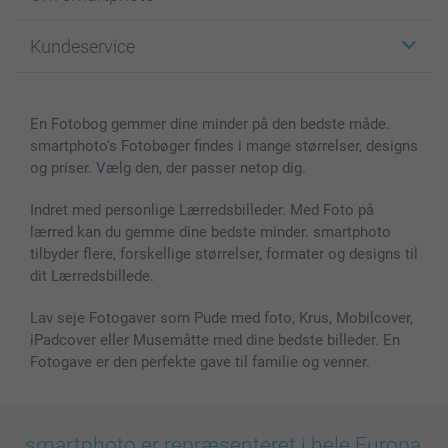
Fotokort
Fotogaver
Om smartphoto
Kundeservice
Fotobøger
For affiliate
Lærred & Vægdekoration
Fortrolighedserklæring
Kontakt os & FAQ
Billeder, Plakater & Fotohæfter
Cookie Policy
100% tilfredshedsgaranti
En Fotobog gemmer dine minder på den bedste måde.
Cover til mobil & tablet
Sitemap
smartbonus
smartphoto's Fotobøger findes i mange størrelser, designs
MyNameBook
Betingelser og garantier
Priser & betaling
og priser. Vælg den, der passer netop dig.
Fotokalender & Kalenderbog
Investor Relations
Status for ordrer
Fotorammer & Tilbehør
Indret med personlige Lærredsbilleder. Med Foto på
lærred kan du gemme dine bedste minder. smartphoto
Alle fotoprodukter
tilbyder flere, forskellige størrelser, formater og designs til
dit Lærredsbillede.
Lav seje Fotogaver som Pude med foto, Krus, Mobilcover,
iPadcover eller Musemåtte med dine bedste billeder. En
Fotogave er den perfekte gave til familie og venner.
smartphoto er repræsenteret i hele Europa