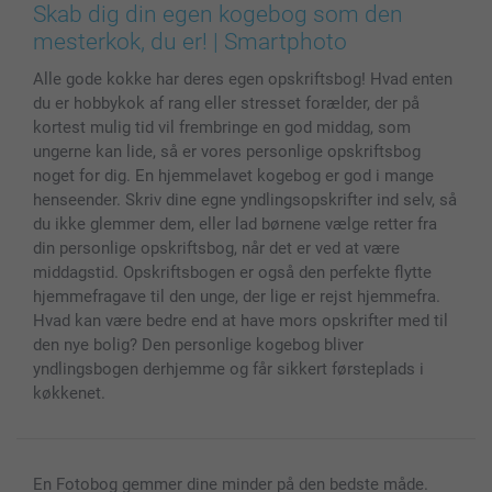
Billeder, Plakater & Fotohæfter
Cookie Policy
100% tilfredshedsgaranti
Skab dig din egen kogebog som den
Cover til mobil & tablet
Sitemap
smartbonus
mesterkok, du er! | Smartphoto
MyNameBook
Betingelser og garantier
Priser & betaling
Alle gode kokke har deres egen opskriftsbog! Hvad enten
Fotokalender & Kalenderbog
Investor Relations
Status for ordrer
du er hobbykok af rang eller stresset forælder, der på
Fotorammer & Tilbehør
kortest mulig tid vil frembringe en god middag, som
Alle fotoprodukter
ungerne kan lide, så er vores personlige opskriftsbog
noget for dig. En hjemmelavet kogebog er god i mange
henseender. Skriv dine egne yndlingsopskrifter ind selv, så
du ikke glemmer dem, eller lad børnene vælge retter fra
din personlige opskriftsbog, når det er ved at være
middagstid. Opskriftsbogen er også den perfekte flytte
hjemmefragave til den unge, der lige er rejst hjemmefra.
Hvad kan være bedre end at have mors opskrifter med til
den nye bolig? Den personlige kogebog bliver
yndlingsbogen derhjemme og får sikkert førsteplads i
køkkenet.
En Fotobog gemmer dine minder på den bedste måde.