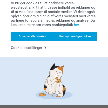
Vi bruger cookies til at analysere vores
webstedstrafik, til at tilpasse indhold og reklamer og
til at vise funktioner til sociale medier. Vi deler også
oplysninger om din brug af vores websted med vores
Leder du efter inspiration?
partnere for sociale medier, reklamer og analyse. Du
kan læse mere om vores cookiepolitik
her
.
Accepter alle cookies
Kun nødvendige cookies
Cookie-indstillinger
Førsteklasses kundeservice!
Tilmeld dig vores nyhedsbrev
Indtast din e-mailadresse her