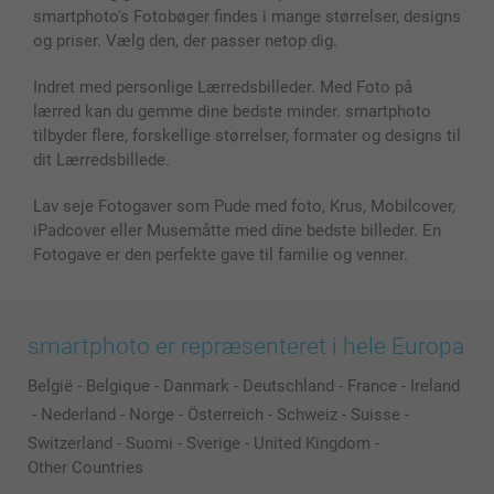
smartphoto's Fotobøger findes i mange størrelser, designs
og priser. Vælg den, der passer netop dig.
Indret med personlige Lærredsbilleder. Med Foto på
lærred kan du gemme dine bedste minder. smartphoto
tilbyder flere, forskellige størrelser, formater og designs til
dit Lærredsbillede.
Lav seje Fotogaver som Pude med foto, Krus, Mobilcover,
iPadcover eller Musemåtte med dine bedste billeder. En
Fotogave er den perfekte gave til familie og venner.
smartphoto er repræsenteret i hele Europa
België
-
Belgique
-
Danmark
-
Deutschland
-
France
-
Ireland
-
Nederland
-
Norge
-
Österreich
-
Schweiz
-
Suisse
-
Switzerland
-
Suomi
-
Sverige
-
United Kingdom
-
Other Countries