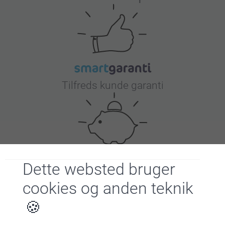
Tilfreds kunde garanti
Dette websted bruger
Bonus på alle dine køb
cookies og anden teknik