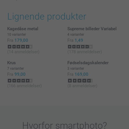
Lignende produkter
Kagedåse metal
Supreme billeder Variabel
10 varianter
4 varianter
Fra
179,00
Fra
1,49
(14 anmeldelser)
(178 anmeldelser)
her
Krus
Fødselsdagskalender
7 varianter
3 varianter
Fra
99,00
Fra
169,00
(166 anmeldelser)
(8 anmeldelser)
Hvorfor
smartphoto
?