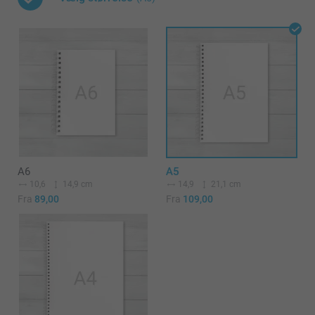
A6
A5
10,6
14,9 cm
14,9
21,1 cm
Fra
89,00
Fra
109,00