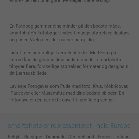
emne - perfekt til at gøre hverdagen mere festlig!
Alle fotoprodukter
En Fotobog gemmer dine minder på den bedste måde.
smartphoto's Fotobøger findes i mange størrelser, designs
og priser. Vælg den, der passer netop dig.
Indret med personlige Lærredsbilleder. Med Foto på
lærred kan du gemme dine bedste minder. smartphoto
tilbyder flere, forskellige størrelser, formater og designs til
dit Lærredsbillede.
Lav seje Fotogaver som Pude med foto, Krus, Mobilcover,
iPadcover eller Musemåtte med dine bedste billeder. En
Fotogave er den perfekte gave til familie og venner.
smartphoto er repræsenteret i hele Europa
België
-
Belgique
-
Danmark
-
Deutschland
-
France
-
Ireland