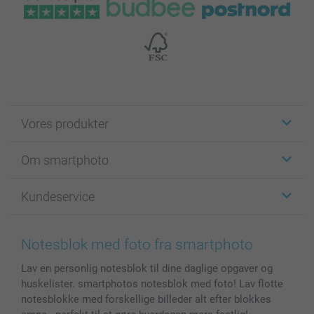
Vores produkter
Klistermærker
Om smartphoto
Fotokort
Fotogaver
Om smartphoto
Kundeservice
Fotobøger
For affiliate
Lærred & Vægdekoration
Fortrolighedserklæring
Kontakt os & FAQ
Billeder, Plakater & Fotohæfter
Cookie Policy
100% tilfredshedsgaranti
Notesblok med foto fra smartphoto
Cover til mobil & tablet
Sitemap
smartbonus
Lav en personlig notesblok til dine daglige opgaver og
MyNameBook
Betingelser og garantier
Priser & betaling
huskelister. smartphotos notesblok med foto! Lav flotte
Fotokalender & Kalenderbog
Investor Relations
Status for ordrer
notesblokke med forskellige billeder alt efter blokkes
Fotorammer & Tilbehør