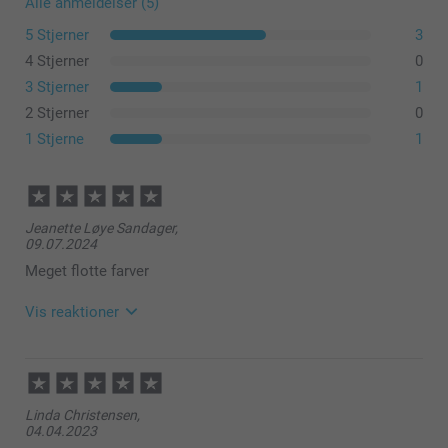
Alle anmeldelser (5)
5 Stjerner
3
4 Stjerner
0
3 Stjerner
1
2 Stjerner
0
1 Stjerne
1
Jeanette Løye Sandager,
09.07.2024
Meget flotte farver
Vis reaktioner
11.07.2024
08:54
Hej Jeanette
Linda Christensen,
04.04.2023
Tusind tak for din dejlige anmeldelse og dine 5