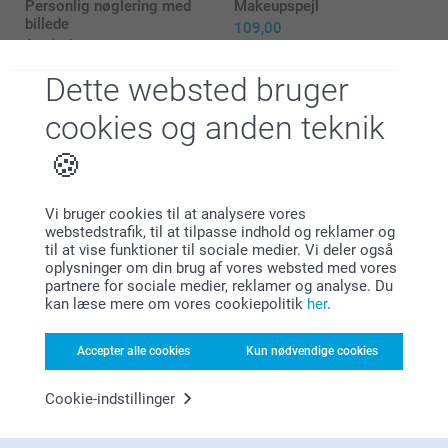
Personlig nøglering med
Makeupspejl
Mange tak for dine 5 stjerner og din dejlige
billede
109,00
anmeldelse!
4 varianter
Vi er meget glade over at du valgt at bruge os som
Fra
89,00
leverandør.
Dette websted bruger
(34 anmeldelser)
Venlig hilsen,
cookies og anden teknik
Johanna Smartphoto
Billeder med Træholder
Træbillede
5 varianter
Mere end 10 varianter
Fra
109,00
Fra
359,00
Vi bruger cookies til at analysere vores
(7 anmeldelser)
(3 anmeldelser)
webstedstrafik, til at tilpasse indhold og reklamer og
til at vise funktioner til sociale medier. Vi deler også
oplysninger om din brug af vores websted med vores
partnere for sociale medier, reklamer og analyse. Du
kan læse mere om vores cookiepolitik
her
.
Hvorfor
smartphoto
?
Accepter alle cookies
Kun nødvendige cookies
Cookie-indstillinger