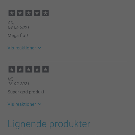
AC,
09.06.2021
Mega flot!
Vis reaktioner
10.06.2021
14:48
Hej AC
Mi,
Tusind tak for den flotte anmeldelse!
16.02.2021
Vi er glade at du er tilfreds med dine produkter fra
os.
Super god produkt
God fornøjelse med købet
Venlig hilsen,
Vis reaktioner
johanna, smartphoto
18.02.2021
Lignende produkter
13:30
Hej Mi