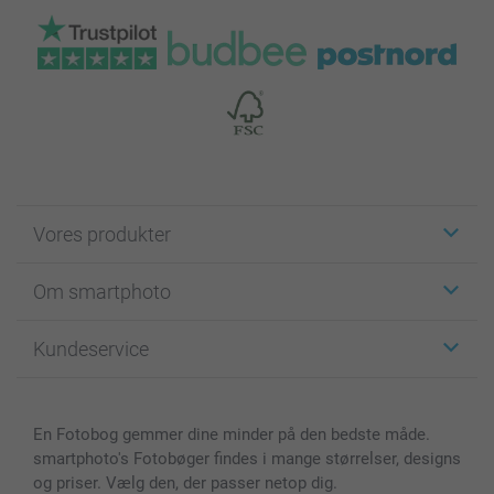
Vores produkter
Klistermærker
Om smartphoto
Fotokort
Fotogaver
Om smartphoto
Kundeservice
Fotobøger
For affiliate
Lærred & Vægdekoration
Fortrolighedserklæring
Kontakt os & FAQ
Billeder, Plakater & Fotohæfter
Cookie Policy
100% tilfredshedsgaranti
En Fotobog gemmer dine minder på den bedste måde.
Cover til mobil & tablet
Sitemap
smartbonus
smartphoto's Fotobøger findes i mange størrelser, designs
MyNameBook
Betingelser og garantier
Priser & betaling
og priser. Vælg den, der passer netop dig.