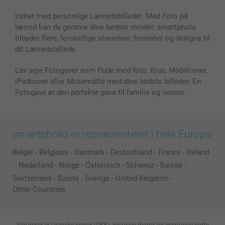
Fotokalender & Kalenderbog
Investor Relations
Status for ordrer
Fotorammer & Tilbehør
Indret med personlige Lærredsbilleder. Med Foto på
lærred kan du gemme dine bedste minder. smartphoto
Alle fotoprodukter
tilbyder flere, forskellige størrelser, formater og designs til
dit Lærredsbillede.
Lav seje Fotogaver som Pude med foto, Krus, Mobilcover,
iPadcover eller Musemåtte med dine bedste billeder. En
Fotogave er den perfekte gave til familie og venner.
smartphoto er repræsenteret i hele Europa
België
-
Belgique
-
Danmark
-
Deutschland
-
France
-
Ireland
-
Nederland
-
Norge
-
Österreich
-
Schweiz
-
Suisse
-
Switzerland
-
Suomi
-
Sverige
-
United Kingdom
-
Other Countries
Alle priser er i danske kroner (DKK), inklusive moms og eksklusive porto