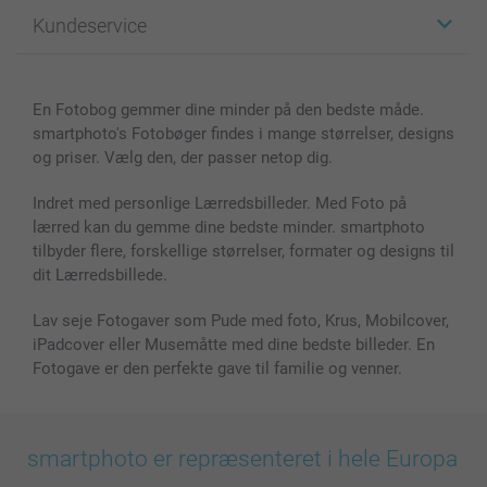
Fotogaver
Om smartphoto
Kundeservice
Fotobøger
For affiliate
Lærred & Vægdekoration
Fortrolighedserklæring
Kontakt os & FAQ
Billeder, Plakater & Fotohæfter
Cookie Policy
100% tilfredshedsgaranti
En Fotobog gemmer dine minder på den bedste måde.
Cover til mobil & tablet
Sitemap
smartbonus
smartphoto's Fotobøger findes i mange størrelser, designs
MyNameBook
Betingelser og garantier
Priser & betaling
og priser. Vælg den, der passer netop dig.
Fotokalender & Kalenderbog
Investor Relations
Status for ordrer
Fotorammer & Tilbehør
Indret med personlige Lærredsbilleder. Med Foto på
lærred kan du gemme dine bedste minder. smartphoto
Alle fotoprodukter
tilbyder flere, forskellige størrelser, formater og designs til
dit Lærredsbillede.
Lav seje Fotogaver som Pude med foto, Krus, Mobilcover,
iPadcover eller Musemåtte med dine bedste billeder. En
Fotogave er den perfekte gave til familie og venner.
smartphoto er repræsenteret i hele Europa