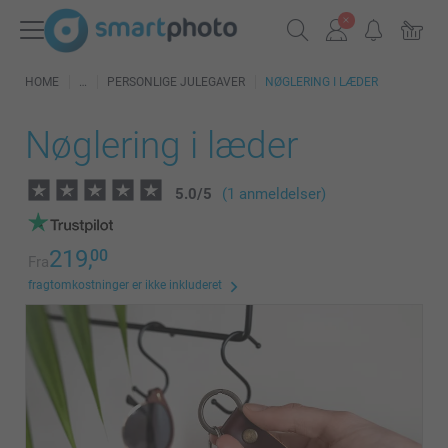
HOME
PERSONLIGE JULEGAVER
NØGLERING I LÆDER
Nøglering i læder
5.0
/
5
(1 anmeldelser)
219,
00
Fra
fragtomkostninger er ikke inkluderet