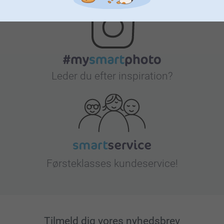
Leder du efter inspiration?
Førsteklasses kundeservice!
Tilmeld dig vores nyhedsbrev