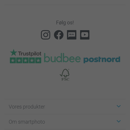
Følg os!
Vores produkter
Klistermærker
Om smartphoto
Fotokort