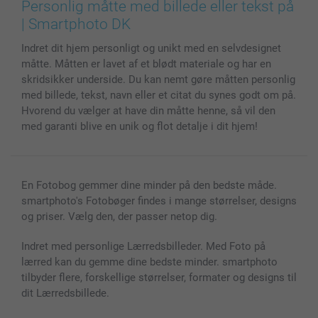
Billeder, Plakater & Fotohæfter
Cookie Policy
100% tilfredshedsgaranti
Personlig måtte med billede eller tekst på
Cover til mobil & tablet
Sitemap
smartbonus
| Smartphoto DK
MyNameBook
Betingelser og garantier
Priser & betaling
Indret dit hjem personligt og unikt med en selvdesignet
Fotokalender & Kalenderbog
Investor Relations
Status for ordrer
måtte. Måtten er lavet af et blødt materiale og har en
Fotorammer & Tilbehør
skridsikker underside. Du kan nemt gøre måtten personlig
Alle fotoprodukter
med billede, tekst, navn eller et citat du synes godt om på.
Hvorend du vælger at have din måtte henne, så vil den
med garanti blive en unik og flot detalje i dit hjem!
En Fotobog gemmer dine minder på den bedste måde.
smartphoto's Fotobøger findes i mange størrelser, designs
og priser. Vælg den, der passer netop dig.
Indret med personlige Lærredsbilleder. Med Foto på
lærred kan du gemme dine bedste minder. smartphoto
tilbyder flere, forskellige størrelser, formater og designs til
dit Lærredsbillede.