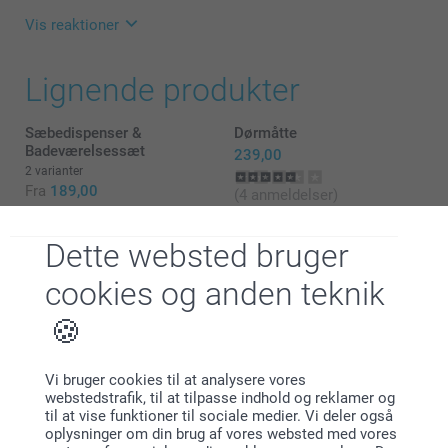
Vis reaktioner
16.08.2024
Lignende produkter
11:02
Hej Pernille,
Tusind tak for din dejlige anmeldelse og dine 5
Sæbedispenser &
Dørmåtte
stjerner.
Badeværelsessæt
239,00
Det glæder os at du er så tilfreds med din måtte og
2 varianter
vi håber du får glæde af den i lang tid fremover.
Fra
189,00
(4 anmeldelser)
Hav en fortsat god dag!
Venlig hilsen
Vimpler
Badeslag baby
Kirsi @smartphoto
Dette websted bruger
179,00
219,00
cookies og anden teknik
(13 anmeldelser)
Vi bruger cookies til at analysere vores
webstedstrafik, til at tilpasse indhold og reklamer og
til at vise funktioner til sociale medier. Vi deler også
Hvorfor
smartphoto
?
oplysninger om din brug af vores websted med vores