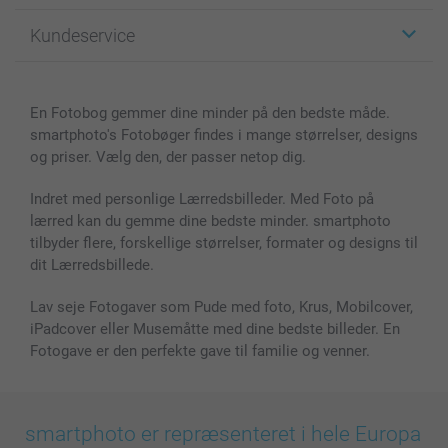
Fotogaver
Om smartphoto
Kundeservice
Fotobøger
For affiliate
Lærred & Vægdekoration
Fortrolighedserklæring
Kontakt os & FAQ
Billeder, Plakater & Fotohæfter
Cookie Policy
100% tilfredshedsgaranti
En Fotobog gemmer dine minder på den bedste måde.
Cover til mobil & tablet
Sitemap
smartbonus
smartphoto's Fotobøger findes i mange størrelser, designs
MyNameBook
Betingelser og garantier
Priser & betaling
og priser. Vælg den, der passer netop dig.
Fotokalender & Kalenderbog
Investor Relations
Status for ordrer
Fotorammer & Tilbehør
Indret med personlige Lærredsbilleder. Med Foto på
lærred kan du gemme dine bedste minder. smartphoto
Alle fotoprodukter
tilbyder flere, forskellige størrelser, formater og designs til
dit Lærredsbillede.
Lav seje Fotogaver som Pude med foto, Krus, Mobilcover,
iPadcover eller Musemåtte med dine bedste billeder. En
Fotogave er den perfekte gave til familie og venner.
smartphoto er repræsenteret i hele Europa