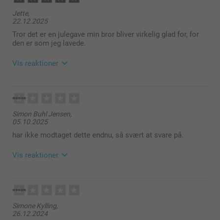
Jette,
22.12.2025
Tror det er en julegave min bror bliver virkelig glad for, for
den er som jeg lavede.
Vis reaktioner
29.12.2025
11:34
Simon Buhl Jensen,
Hej Jette
05.10.2025
Tusind tak for din anmeldelse!
har ikke modtaget dette endnu, så svært at svare på.
Dejligt at høre, at du er tilfreds med dit krus.
Vis reaktioner
Varme hilsner
06.10.2025
Zeinab @smartphoto
08:48
Hej Simon
Simone Kylling,
26.12.2024
Tak for din anmeldelse.