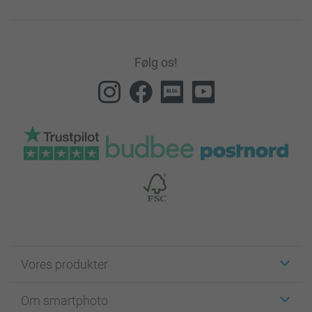
Følg os!
Vores produkter
Klistermærker
Om smartphoto
Fotokort