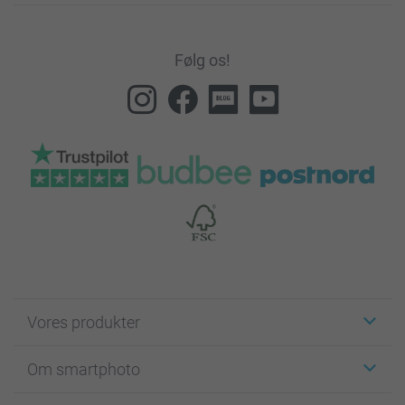
Følg os!
Vores produkter
Klistermærker
Om smartphoto
Fotokort
Fotogaver
Om smartphoto