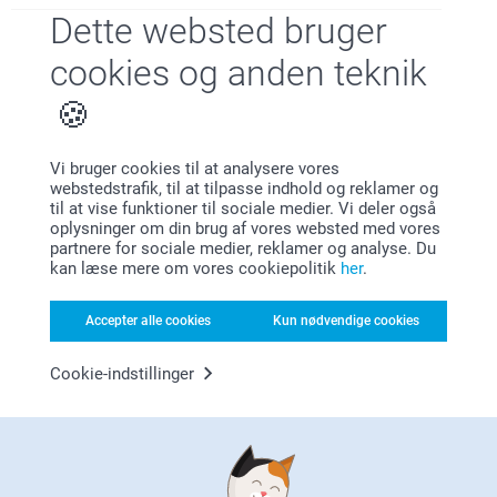
Dette websted bruger
Lone Jensen,
cookies og anden teknik
31.07.2026
Billedet var for småt på koppen.
Vis reaktioner
Vi bruger cookies til at analysere vores
webstedstrafik, til at tilpasse indhold og reklamer og
04.08.2026
til at vise funktioner til sociale medier. Vi deler også
10:03
oplysninger om din brug af vores websted med vores
Hej Lone,
partnere for sociale medier, reklamer og analyse. Du
Hanne,
Tak for din anmeldelse og feedback, det er meget
kan læse mere om vores cookiepolitik
her
.
01.07.2026
vigtigt for os.
Hvor er det trist at høre, at du ikke er fuldt ud tilfreds
Flot og hurtig levering
med dit produkt.
Accepter alle cookies
Kun nødvendige cookies
Du er velkommen til at kontakte os, hvis du ønsker
Vis reaktioner
at bruge vores smart-garanti til at bestille et nyt,
Cookie-indstillinger
tilsvarende produkt.
Du kan kontakte os via formularen her:
06.07.2026
https://www.smartphoto.dk/kontakt
12:10
Vi ser frem til at høre fra dig.
Hej Hanne!
Varme hilsner
Lene,
27.06.2026
Tusind tak for den flotte anmeldelse! 🥰
Kirsi @smartphoto