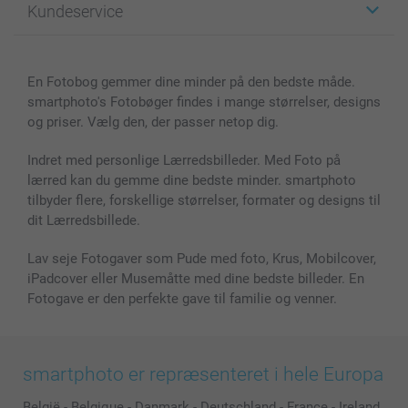
Kundeservice
Fotobøger
For affiliate
Lærred & Vægdekoration
Fortrolighedserklæring
Kontakt os & FAQ
Billeder, Plakater & Fotohæfter
Cookie Policy
100% tilfredshedsgaranti
En Fotobog gemmer dine minder på den bedste måde.
Cover til mobil & tablet
Sitemap
smartbonus
smartphoto's Fotobøger findes i mange størrelser, designs
MyNameBook
Betingelser og garantier
Priser & betaling
og priser. Vælg den, der passer netop dig.
Fotokalender & Kalenderbog
Investor Relations
Status for ordrer
Fotorammer & Tilbehør
Indret med personlige Lærredsbilleder. Med Foto på
lærred kan du gemme dine bedste minder. smartphoto
Alle fotoprodukter
tilbyder flere, forskellige størrelser, formater og designs til
dit Lærredsbillede.
Lav seje Fotogaver som Pude med foto, Krus, Mobilcover,
iPadcover eller Musemåtte med dine bedste billeder. En
Fotogave er den perfekte gave til familie og venner.
smartphoto er repræsenteret i hele Europa
België
-
Belgique
-
Danmark
-
Deutschland
-
France
-
Ireland