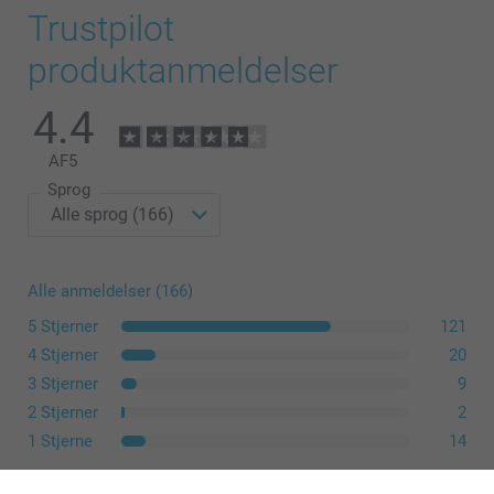
Trustpilot
produktanmeldelser
4.4
AF
5
Sprog
Alle anmeldelser (166)
5 Stjerner
121
4 Stjerner
20
3 Stjerner
9
2 Stjerner
2
1 Stjerne
14