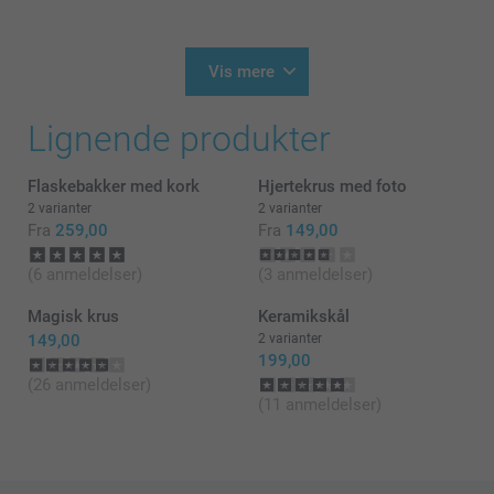
gerne finde ud af om der er noget galt i vores
produktion.
26.05.2026
Du bedes kontakte os på
13:22
https://www.smartphoto.dk/kontakt
Vis mere
På forhånd tak!
Hej Heidi
Varme hilsner
Lignende produkter
Tusind tak for din anmeldelse 😊
Kirsi @smartphoto
Dejligt at høre, at du er tilfreds med kruset. Det
Flaskebakker med kork
Hjertekrus med foto
sætter vi stor pris på!
2 varianter
2 varianter
Du er meget velkommen igen 👍
Fra
259,00
Fra
149,00
Varme hilsner
(6 anmeldelser)
(3 anmeldelser)
Zeinab @smartphoto
Magisk krus
Keramikskål
149,00
2 varianter
199,00
(26 anmeldelser)
(11 anmeldelser)