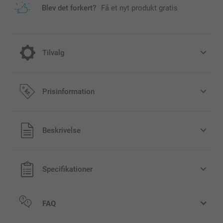
Blev det forkert?
Få et nyt produkt gratis
Tilvalg
Glædelig Jul med et julekrus
Prisinformation
40,00 / stk
Alle priser inklusive moms og uden
Beskrivelse
tidigt
forsendelsesomkostninger
gt
Specifikationer
FAQ