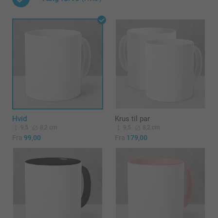
Hvid
Krus til par
9,5
8,2 cm
9,5
8,2 cm
Fra
99,00
Fra
179,00