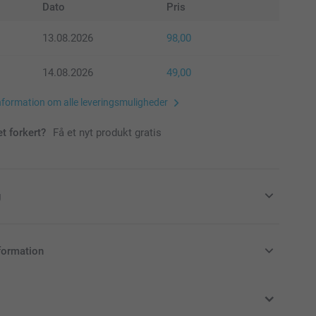
Dato
Pris
13.08.2026
98,00
14.08.2026
49,00
nformation om alle leveringsmuligheder
et forkert?
Få et nyt produkt gratis
g
ul med et julekrus
formation
klusive moms og uden forsendelsesomkostninger