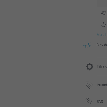
Mere i
Blev d
Tilval
Glædelig J
Prisin
40,00 / stk
Alle priser in
FAQ