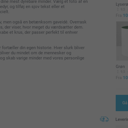
er dine mest dyrebare minder. Vælg et foto af en
Lyser
yr, og tilføj en sjov tekst eller et
9,5
cielt.
Fra
10
selv, men også en betænksom gaveidé. Overrask
us, der viser, hvor meget du værdsætter dem.
abe et krus, der passer perfekt til enhver
 fortæller din egen historie. Hver slurk bliver
, bliver du mindet om de mennesker og
t, og skab varige minder med vores personlige
Grøn
9,5
Fra
10
Gå
Leveri