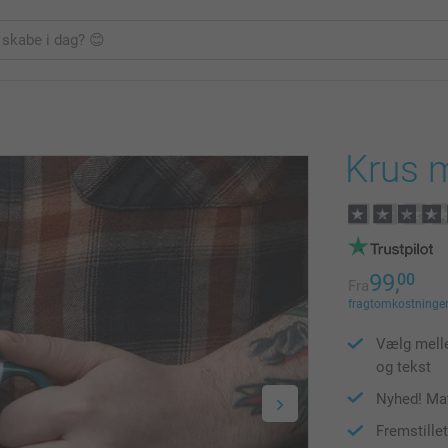
Krus m
99,
00
Fra
fragtomkostninger 
Vælg melle
og tekst
Nyhed! Mat
Fremstillet