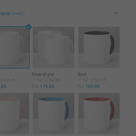
farve
(Hvid )
Krus til par
Sort
8,2 cm
9,5
8,2 cm
9,5
8,2 cm
,00
Fra
179,00
Fra
109,00