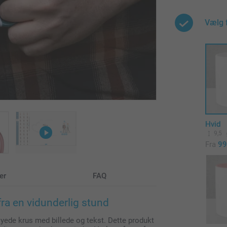
Vælg 
Hvid
9,5
Fra
99
er
FAQ
fra en vidunderlig stund
yede krus med billede og tekst. Dette produkt