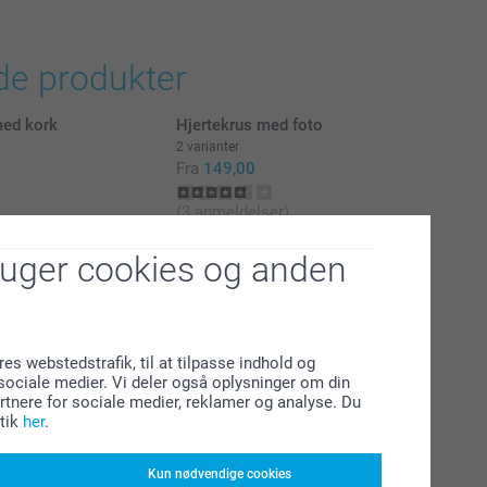
de produkter
med kork
Hjertekrus med foto
2 varianter
Fra
149,00
)
(3 anmeldelser)
Keramikskål
ruger cookies og anden
2 varianter
199,00
r)
(11 anmeldelser)
res webstedstrafik, til at tilpasse indhold og
l sociale medier. Vi deler også oplysninger om din
tnere for sociale medier, reklamer og analyse. Du
tik
her
.
Kun nødvendige cookies