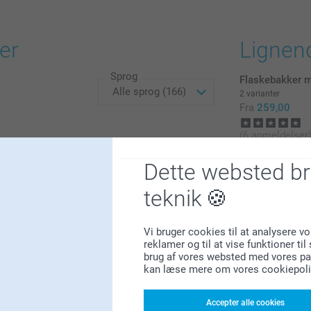
Midlertidigt
udsolgt
er
Lignen
Sprog
Flaskebakker 
2 varianter
Fra
259,00
(6 anmeldelser
Magisk krus
121
Dette websted b
149,00
20
teknik
9
(26 anmeldelse
2
Vi bruger cookies til at analysere vo
14
reklamer og til at vise funktioner ti
brug af vores websted med vores par
kan læse mere om vores cookiepoli
Accepter alle cookies