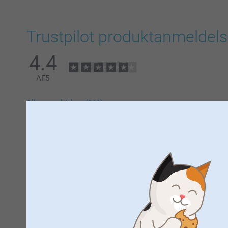
Trustpilot produktanmeldels
4.4
AF
5
Alle anmeldelser (166)
5 Stjerner
4 Stjerner
3 Stjerner
2 Stjerner
1 Stjerne
Lone Jensen,
31.07.2026