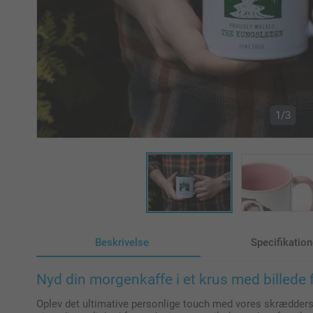
1/3
Beskrivelse
Specifikation
Nyd din morgenkaffe i et krus med billede 
Oplev det ultimative personlige touch med vores skrædders