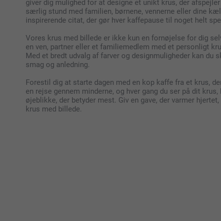
giver dig mulighed for at designe et unikt krus, der afspejl
særlig stund med familien, børnene, vennerne eller dine kæled
inspirerende citat, der gør hver kaffepause til noget helt spe
Vores krus med billede er ikke kun en fornøjelse for dig 
en ven, partner eller et familiemedlem med et personligt kr
Med et bredt udvalg af farver og designmuligheder kan du sk
smag og anledning.
Forestil dig at starte dagen med en kop kaffe fra et krus, der
en rejse gennem minderne, og hver gang du ser på dit krus
øjeblikke, der betyder mest. Giv en gave, der varmer hjerte
krus med billede.