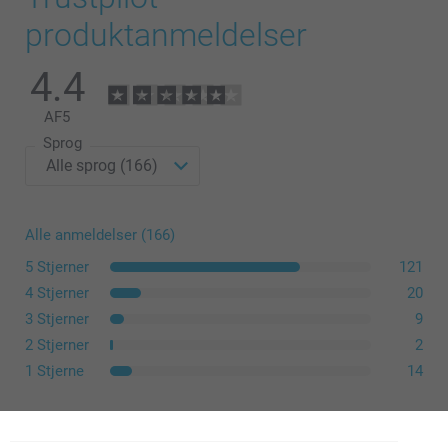
produktanmeldelser
4.4
AF
5
Sprog
Alle anmeldelser (166)
5 Stjerner
121
4 Stjerner
20
3 Stjerner
9
2 Stjerner
2
1 Stjerne
14