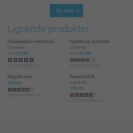
Du bedes kontakte os på
13:22
https://www.smartphoto.dk/kontakt
Vis mere
På forhånd tak!
Hej Heidi
Varme hilsner
Lignende produkter
Tusind tak for din anmeldelse 😊
Kirsi @smartphoto
Dejligt at høre, at du er tilfreds med kruset. Det
Flaskebakker med kork
Hjertekrus med foto
sætter vi stor pris på!
2 varianter
2 varianter
Du er meget velkommen igen 👍
Fra
259,00
Fra
149,00
Varme hilsner
(6 anmeldelser)
(3 anmeldelser)
Zeinab @smartphoto
Magisk krus
Keramikskål
149,00
2 varianter
199,00
(26 anmeldelser)
(11 anmeldelser)