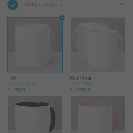
Vælg farve
(Hvid )
Hvid
Krus til par
9,5
8,2 cm
9,5
8,2 cm
Fra
99,00
Fra
179,00