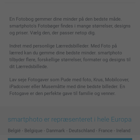
Lærred & Vægdekoration
Fortrolighedserklæring
Kontakt os & FAQ
Billeder, Plakater & Fotohæfter
Cookie Policy
100% tilfredshedsgaranti
En Fotobog gemmer dine minder på den bedste måde.
Cover til mobil & tablet
Sitemap
smartbonus
smartphoto's Fotobøger findes i mange størrelser, designs
MyNameBook
Betingelser og garantier
Priser & betaling
og priser. Vælg den, der passer netop dig.
Fotokalender & Kalenderbog
Investor Relations
Status for ordrer
Fotorammer & Tilbehør
Indret med personlige Lærredsbilleder. Med Foto på
lærred kan du gemme dine bedste minder. smartphoto
Alle fotoprodukter
tilbyder flere, forskellige størrelser, formater og designs til
dit Lærredsbillede.
Lav seje Fotogaver som Pude med foto, Krus, Mobilcover,
iPadcover eller Musemåtte med dine bedste billeder. En
Fotogave er den perfekte gave til familie og venner.
smartphoto er repræsenteret i hele Europa
België
-
Belgique
-
Danmark
-
Deutschland
-
France
-
Ireland
-
Nederland
-
Norge
-
Österreich
-
Schweiz
-
Suisse
-