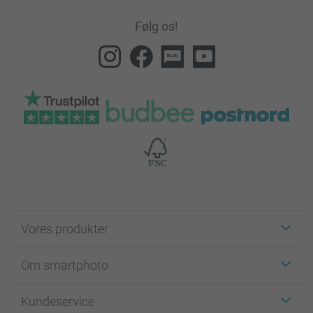
Følg os!
Vores produkter
Klistermærker
Om smartphoto
Fotokort
Fotogaver
Om smartphoto
Kundeservice
Fotobøger
For affiliate