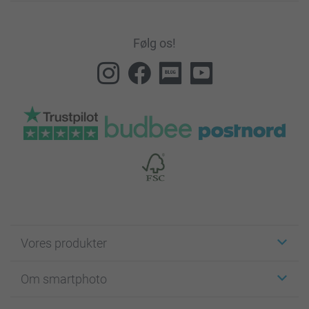
Følg os!
Vores produkter
Klistermærker
Om smartphoto
Fotokort
Fotogaver
Om smartphoto