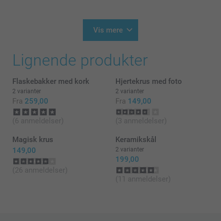
produktion.
26.05.2026
Du bedes kontakte os på
13:22
https://www.smartphoto.dk/kontakt
Vis mere
På forhånd tak!
Hej Heidi
Varme hilsner
Lignende produkter
Tusind tak for din anmeldelse 😊
Kirsi @smartphoto
Dejligt at høre, at du er tilfreds med kruset. Det
Flaskebakker med kork
Hjertekrus med foto
sætter vi stor pris på!
2 varianter
2 varianter
Du er meget velkommen igen 👍
Fra
259,00
Fra
149,00
Varme hilsner
(6 anmeldelser)
(3 anmeldelser)
Zeinab @smartphoto
Magisk krus
Keramikskål
149,00
2 varianter
199,00
(26 anmeldelser)
(11 anmeldelser)