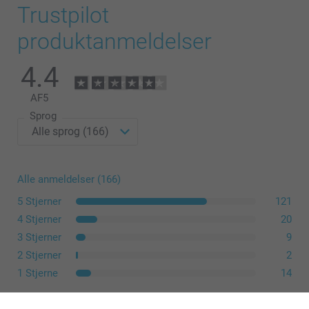
Trustpilot
produktanmeldelser
4.4
AF
5
Sprog
Alle anmeldelser (166)
5 Stjerner
121
4 Stjerner
20
3 Stjerner
9
2 Stjerner
2
1 Stjerne
14