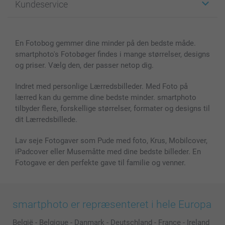
Kundeservice
Fotobøger
For affiliate
Lærred & Vægdekoration
Fortrolighedserklæring
Kontakt os & FAQ
Billeder, Plakater & Fotohæfter
Cookie Policy
100% tilfredshedsgaranti
En Fotobog gemmer dine minder på den bedste måde.
Cover til mobil & tablet
Sitemap
smartbonus
smartphoto's Fotobøger findes i mange størrelser, designs
MyNameBook
Betingelser og garantier
Priser & betaling
og priser. Vælg den, der passer netop dig.
Fotokalender & Kalenderbog
Investor Relations
Status for ordrer
Fotorammer & Tilbehør
Indret med personlige Lærredsbilleder. Med Foto på
lærred kan du gemme dine bedste minder. smartphoto
Alle fotoprodukter
tilbyder flere, forskellige størrelser, formater og designs til
dit Lærredsbillede.
Lav seje Fotogaver som Pude med foto, Krus, Mobilcover,
iPadcover eller Musemåtte med dine bedste billeder. En
Fotogave er den perfekte gave til familie og venner.
smartphoto er repræsenteret i hele Europa
België
-
Belgique
-
Danmark
-
Deutschland
-
France
-
Ireland