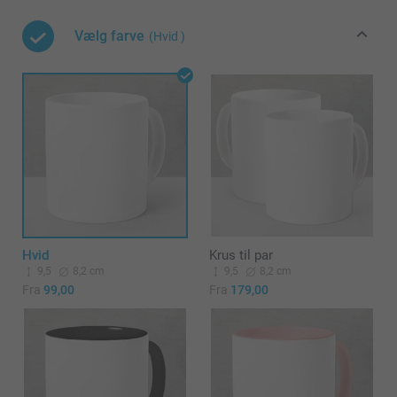
Vælg farve
(Hvid )
Hvid
Krus til par
9,5
8,2 cm
9,5
8,2 cm
Fra
99,00
Fra
179,00