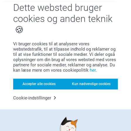
Dette websted bruger
Lone Jensen,
cookies og anden teknik
31.07.2026
Billedet var for småt på koppen.
Vis reaktioner
Vi bruger cookies til at analysere vores
webstedstrafik, til at tilpasse indhold og reklamer og
04.08.2026
til at vise funktioner til sociale medier. Vi deler også
10:03
oplysninger om din brug af vores websted med vores
Hej Lone,
partnere for sociale medier, reklamer og analyse. Du
Hanne,
Tak for din anmeldelse og feedback, det er meget
kan læse mere om vores cookiepolitik
her
.
01.07.2026
vigtigt for os.
Hvor er det trist at høre, at du ikke er fuldt ud tilfreds
Flot og hurtig levering
med dit produkt.
Accepter alle cookies
Kun nødvendige cookies
Du er velkommen til at kontakte os, hvis du ønsker
Vis reaktioner
at bruge vores smart-garanti til at bestille et nyt,
tilsvarende produkt.
Cookie-indstillinger
Du kan kontakte os via formularen her:
06.07.2026
https://www.smartphoto.dk/kontakt
12:10
Vi ser frem til at høre fra dig.
Hej Hanne!
Varme hilsner
Lene,
27.06.2026
Tusind tak for den flotte anmeldelse! 🥰
Kirsi @smartphoto