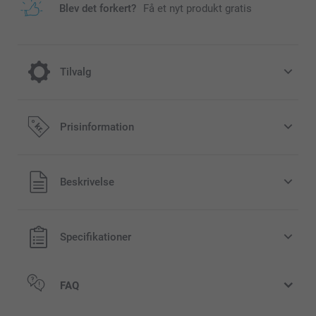
Blev det forkert?
Få et nyt produkt gratis
Tilvalg
Glædelig Jul med et julekrus
Prisinformation
40,00 / stk
Alle priser inklusive moms og uden
Beskrivelse
tidigt
forsendelsesomkostninger
gt
Specifikationer
FAQ