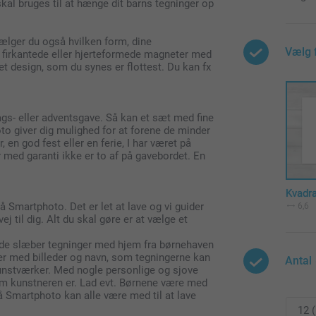
al bruges til at hænge dit barns tegninger op
vælger du også hvilken form, dine
Vælg 
firkantede eller hjerteformede magneter med
det design, som du synes er flottest. Du kan fx
ags- eller adventsgave. Så kan et sæt med fine
 giver dig mulighed for at forene de minder
 en god fest eller en ferie, I har været på
med garanti ikke er to af på gavebordet. En
Kvadr
 Smartphoto. Det er let at lave og vi guider
6,6
j til dig. Alt du skal gøre er at vælge et
or de slæber tegninger med hjem fra børnehaven
er med billeder og navn, som tegningerne kan
Antal
kunstværker. Med nogle personlige og sjove
vem kunstneren er. Lad evt. Børnene være med
på Smartphoto kan alle være med til at lave