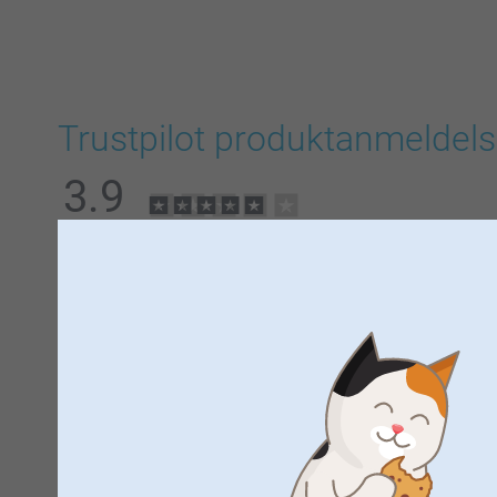
Trustpilot produktanmeldels
3.9
AF
5
Alle anmeldelser (74)
5 Stjerner
4 Stjerner
3 Stjerner
2 Stjerner
1 Stjerne