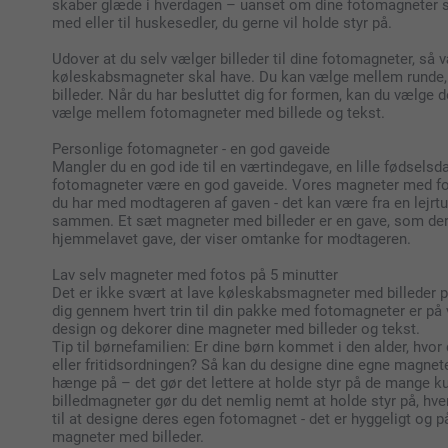
skaber glæde i hverdagen – uanset om dine fotomagneter sk
med eller til huskesedler, du gerne vil holde styr på.
Udover at du selv vælger billeder til dine fotomagneter, så 
køleskabsmagneter skal have. Du kan vælge mellem runde, 
billeder. Når du har besluttet dig for formen, kan du vælge 
vælge mellem fotomagneter med billede og tekst.
Personlige fotomagneter - en god gaveide
Mangler du en god ide til en værtindegave, en lille fødselsd
fotomagneter være en god gaveide. Vores magneter med foto
du har med modtageren af gaven - det kan være fra en lejrtur,
sammen. Et sæt magneter med billeder er en gave, som der 
hjemmelavet gave, der viser omtanke for modtageren.
Lav selv magneter med fotos på 5 minutter
Det er ikke svært at lave køleskabsmagneter med billeder på
dig gennem hvert trin til din pakke med fotomagneter er på ve
design og dekorer dine magneter med billeder og tekst.
Tip til børnefamilien: Er dine børn kommet i den alder, hv
eller fritidsordningen? Så kan du designe dine egne magnet
hænge på – det gør det lettere at holde styr på de mange 
billedmagneter gør du det nemlig nemt at holde styr på, h
til at designe deres egen fotomagnet - det er hyggeligt og 
magneter med billeder.