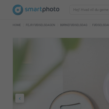
HOME
FEJR FØDSELSDAGEN
BØRNEFØDSELSDAG
FØDSELSDAG