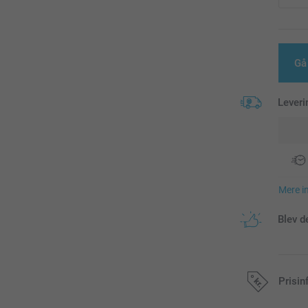
Gå
Leveri
Mere i
Blev d
Prisin