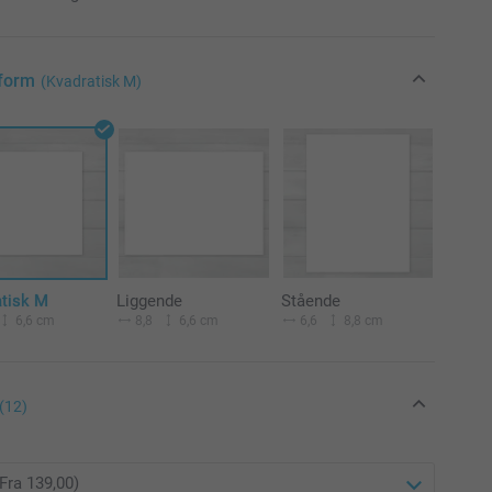
form
(Kvadratisk M)
atisk M
Liggende
Stående
6,6 cm
8,8
6,6 cm
6,6
8,8 cm
(12)