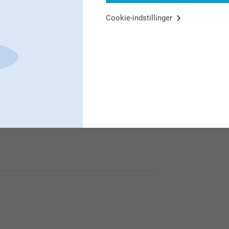
Cookie-indstillinger
er!
absmagneter.🌸
eterne med billeder har rigtig god kvalitet.