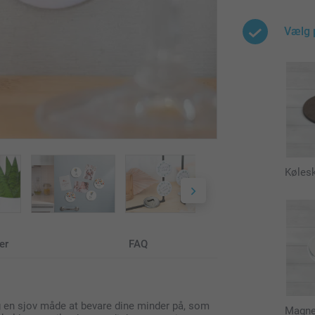
Vælg 
Køles
er
FAQ
 en sjov måde at bevare dine minder på, som
Magne