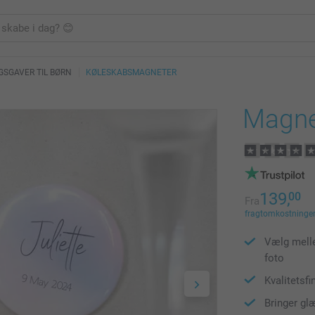
SGAVER TIL BØRN
KØLESKABSMAGNETER
Magne
139,
00
Fra
fragtomkostninger 
Vælg melle
foto
Kvalitetsfi
Bringer gl