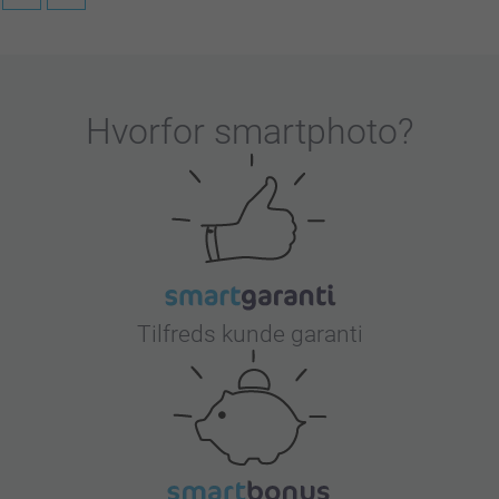
 af vores køleskabsmagneter med billeder.
på og få brugt dine yndlingsbilleder.
Hvorfor
smartphoto
?
Tilfreds kunde garanti