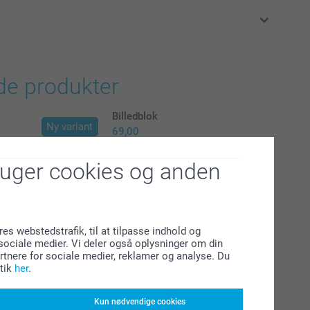
klusive moms og uden forsendelsesomkostninger
de produkter
Billedblok
Ny variant
69,00
(2 anmeldelser)
ruger cookies og anden
)
otomagneter
Flaskebakker med kork
2 varianter
Fra
259,00
res webstedstrafik, til at tilpasse indhold og
)
l sociale medier. Vi deler også oplysninger om din
(6 anmeldelser)
tnere for sociale medier, reklamer og analyse. Du
tik
her
.
Kun nødvendige cookies