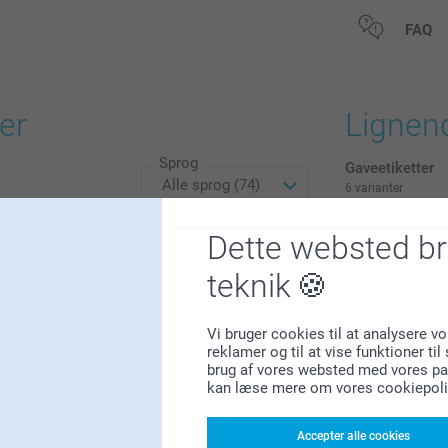
Alle priser in
FAQ
er
Lignen
Sprog
Gaveetiketter
6 varianter
Fra
89,00
Dette websted b
(5 anmeldelser
teknik
Fotoautomat f
40
139,00
11
Vi bruger cookies til at analysere vo
7
(5 anmeldelser
reklamer og til at vise funktioner ti
4
brug af vores websted med vores par
kan læse mere om vores cookiepoli
12
Accepter alle cookies