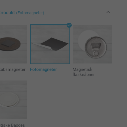
produkt
(Fotomagneter)
kabsmagneter
Fotomagneter
Magnetisk
flaskeåbner
tiske Badges