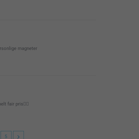
se af os, det er vi glade for!
personlige magneter
dit produkt ikke er som du forventet, så vil vi
tion.
k/kontakt
olig meget at høre, at du er tilfreds med
lt fair pris👌🏻
g at du fandt vores designprogram let at
 få megen glæde af dine personlige magneter!
5