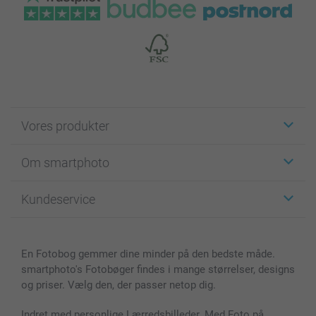
Vores produkter
Klistermærker
Om smartphoto
Fotokort
Fotogaver
Om smartphoto
Kundeservice
Fotobøger
For affiliate
Lærred & Vægdekoration
Fortrolighedserklæring
Kontakt os & FAQ
Billeder, Plakater & Fotohæfter
Cookie Policy
100% tilfredshedsgaranti
En Fotobog gemmer dine minder på den bedste måde.
Cover til mobil & tablet
Sitemap
smartbonus
smartphoto's Fotobøger findes i mange størrelser, designs
MyNameBook
Betingelser og garantier
Priser & betaling
og priser. Vælg den, der passer netop dig.
Fotokalender & Kalenderbog
Investor Relations
Status for ordrer
Fotorammer & Tilbehør
Indret med personlige Lærredsbilleder. Med Foto på