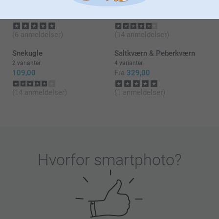
2 varianter
10 varianter
Fra
259,00
Fra
179,00
(6 anmeldelser)
(14 anmeldelser)
Snekugle
Saltkværn & Peberkværn
2 varianter
4 varianter
109,00
Fra
329,00
(14 anmeldelser)
(1 anmeldelser)
Hvorfor
smartphoto
?