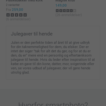
Flaskebakker med kork
Magisk krus
2 varianter
149,00
Fra
259,00
(26 anmeldelser)
(6 anmeldelser)
Julegaver til hende
Julen er den perfekte tiden af året til at give udtryk
for din taknemmelighed for dem, du elsker. Der er
intet der siger "tak for alt det du gør, og for at du er
den, du er" mere end en personlig og eftertænksom
julegave til hende. Hvis du leder efter inspiration til at
købe en gave til din kone, datter, mor, svigerinde eller
ven, se vores udbud af julegaver, der vil gøre hende
utrolig glad.
Hvorfor
smartphoto
?