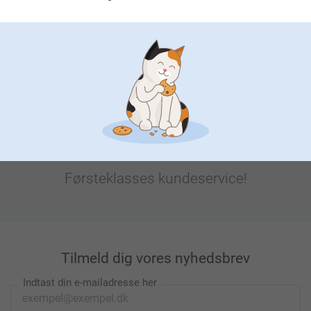
Leder du efter inspiration?
Førsteklasses kundeservice!
Tilmeld dig vores nyhedsbrev
Indtast din e-mailadresse her