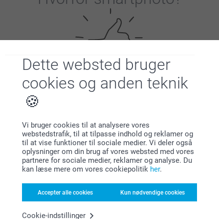
Dette websted bruger
cookies og anden teknik
Tilfreds kunde garanti
Vi bruger cookies til at analysere vores
webstedstrafik, til at tilpasse indhold og reklamer og
til at vise funktioner til sociale medier. Vi deler også
oplysninger om din brug af vores websted med vores
partnere for sociale medier, reklamer og analyse. Du
kan læse mere om vores cookiepolitik
her
.
Bonus på alle dine køb
Accepter alle cookies
Kun nødvendige cookies
Cookie-indstillinger