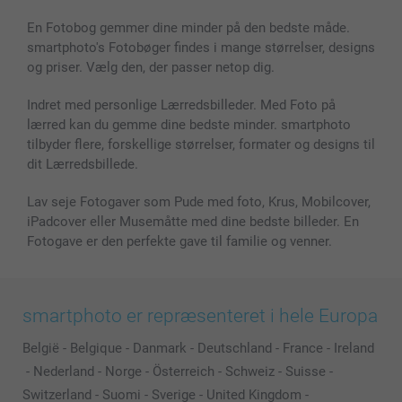
Billeder, Plakater & Fotohæfter
Cookie Policy
100% tilfredshedsgaranti
En Fotobog gemmer dine minder på den bedste måde.
Cover til mobil & tablet
Sitemap
smartbonus
smartphoto's Fotobøger findes i mange størrelser, designs
MyNameBook
Betingelser og garantier
Priser & betaling
og priser. Vælg den, der passer netop dig.
Fotokalender & Kalenderbog
Investor Relations
Status for ordrer
Fotorammer & Tilbehør
Indret med personlige Lærredsbilleder. Med Foto på
lærred kan du gemme dine bedste minder. smartphoto
Alle fotoprodukter
tilbyder flere, forskellige størrelser, formater og designs til
dit Lærredsbillede.
Lav seje Fotogaver som Pude med foto, Krus, Mobilcover,
iPadcover eller Musemåtte med dine bedste billeder. En
Fotogave er den perfekte gave til familie og venner.
smartphoto er repræsenteret i hele Europa
België
-
Belgique
-
Danmark
-
Deutschland
-
France
-
Ireland
-
Nederland
-
Norge
-
Österreich
-
Schweiz
-
Suisse
-
Switzerland
-
Suomi
-
Sverige
-
United Kingdom
-