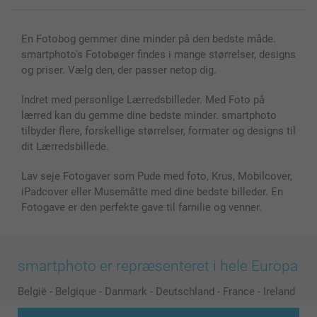
En Fotobog gemmer dine minder på den bedste måde.
smartphoto's Fotobøger findes i mange størrelser, designs
og priser. Vælg den, der passer netop dig.
Indret med personlige Lærredsbilleder. Med Foto på
lærred kan du gemme dine bedste minder. smartphoto
tilbyder flere, forskellige størrelser, formater og designs til
dit Lærredsbillede.
Lav seje Fotogaver som Pude med foto, Krus, Mobilcover,
iPadcover eller Musemåtte med dine bedste billeder. En
Fotogave er den perfekte gave til familie og venner.
smartphoto er repræsenteret i hele Europa
België
-
Belgique
-
Danmark
-
Deutschland
-
France
-
Ireland
-
Nederland
-
Norge
-
Österreich
-
Schweiz
-
Suisse
-