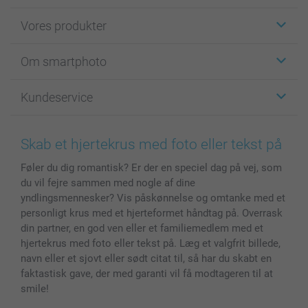
Vores produkter
Klistermærker
Om smartphoto
Fotokort
Fotogaver
Om smartphoto
Kundeservice
Fotobøger
For affiliate
Lærred & Vægdekoration
Fortrolighedserklæring
Kontakt os & FAQ
Billeder, Plakater & Fotohæfter
Cookie Policy
100% tilfredshedsgaranti
Skab et hjertekrus med foto eller tekst på
Cover til mobil & tablet
Sitemap
smartbonus
Føler du dig romantisk? Er der en speciel dag på vej, som
MyNameBook
Betingelser og garantier
Priser & betaling
du vil fejre sammen med nogle af dine
Fotokalender & Kalenderbog
Investor Relations
Status for ordrer
yndlingsmennesker? Vis påskønnelse og omtanke med et
Fotorammer & Tilbehør
personligt krus med et hjerteformet håndtag på. Overrask
Alle fotoprodukter
din partner, en god ven eller et familiemedlem med et
hjertekrus med foto eller tekst på. Læg et valgfrit billede,
navn eller et sjovt eller sødt citat til, så har du skabt en
faktastisk gave, der med garanti vil få modtageren til at
smile!