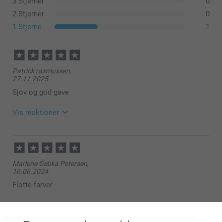
3 Stjerner
0
2 Stjerner
0
1 Stjerne
1
Patrick rasmussen,
27.11.2025
Sjov og god gave
Vis reaktioner
28.11.2025
09:44
Hej Patrick
Marlene Gebka Petersen,
16.06.2024
Tusind tak for din anmeldelse!
Flotte farver
Vi er glade for at høre, at hjertekruset med foto blev
en sjov og god gave.
Vis reaktioner
Det glæder os, at du er tilfreds med resultatet!