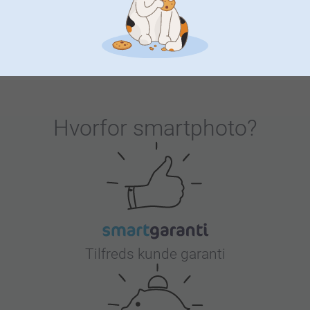
Fra
219,00
Fra
129,00
På forhånd tak!
Venlig hilsen
(13 anmeldelser)
Zeinab/Smartphoto
Hvorfor
smartphoto
?
Tilfreds kunde garanti