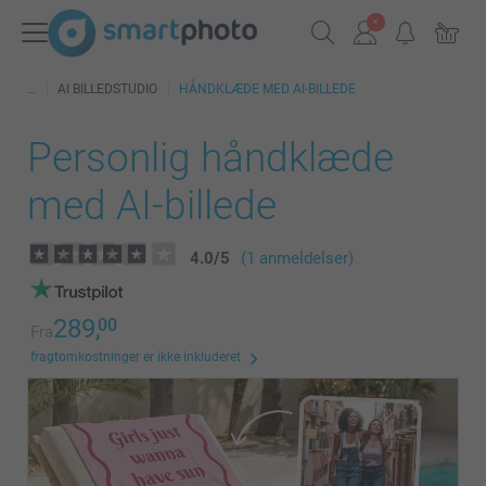
AI BILLEDSTUDIO
HÅNDKLÆDE MED AI-BILLEDE
Personlig håndklæde
med AI-billede
4.0
/
5
(1 anmeldelser)
289,
00
Fra
fragtomkostninger er ikke inkluderet