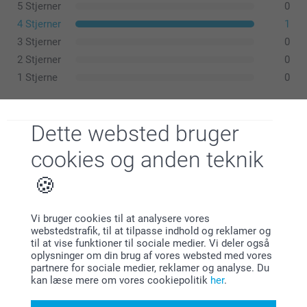
5 Stjerner
0
4 Stjerner
1
3 Stjerner
0
2 Stjerner
0
1 Stjerne
0
Dette websted bruger
June Pedersen,
27.03.2024
cookies og anden teknik
Er som forventet .
Vis reaktioner
Vi bruger cookies til at analysere vores
02.04.2024
webstedstrafik, til at tilpasse indhold og reklamer og
Lignende produkter
09:24
til at vise funktioner til sociale medier. Vi deler også
Hej June
oplysninger om din brug af vores websted med vores
partnere for sociale medier, reklamer og analyse. Du
Badeslag baby
Broderet håndklæde
Mange tak fordi du har taget tid til at skrive en
kan læse mere om vores cookiepolitik
her
.
219,00
Mere end 10 varianter
anmeldelse.
Fra
209,00