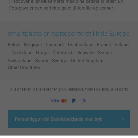
iPadcover eller Musemåtte med dine bedste billeder. En
Fotogave er den perfekte gave til familie og venner.
smartphoto er repræsenteret i hele Europa
België
-
Belgique
-
Danmark
-
Deutschland
-
France
-
Ireland
-
Nederland
-
Norge
-
Österreich
-
Schweiz
-
Suisse
-
Switzerland
-
Suomi
-
Sverige
-
United Kingdom
-
Other Countries
Alle priser er i danske kroner (DKK), inklusive moms og eksklusive porto
© smartphoto group. All rights reserved
Personliggør din Badehåndklæde med tryk