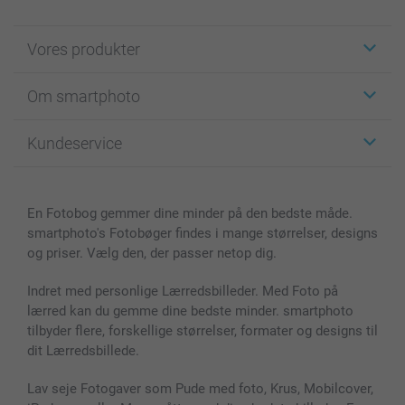
Vores produkter
Klistermærker
Om smartphoto
Fotokort
Fotogaver
Om smartphoto
Kundeservice
Fotobøger
For affiliate
Lærred & Vægdekoration
Fortrolighedserklæring
Kontakt os & FAQ
Billeder, Plakater & Fotohæfter
Cookie Policy
100% tilfredshedsgaranti
En Fotobog gemmer dine minder på den bedste måde.
Cover til mobil & tablet
Sitemap
smartbonus
smartphoto's Fotobøger findes i mange størrelser, designs
MyNameBook
Betingelser og garantier
Priser & betaling
og priser. Vælg den, der passer netop dig.
Fotokalender & Kalenderbog
Investor Relations
Status for ordrer
Fotorammer & Tilbehør
Indret med personlige Lærredsbilleder. Med Foto på
lærred kan du gemme dine bedste minder. smartphoto
Alle fotoprodukter
tilbyder flere, forskellige størrelser, formater og designs til
dit Lærredsbillede.
Lav seje Fotogaver som Pude med foto, Krus, Mobilcover,