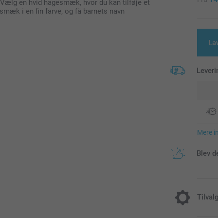
 Vælg en hvid hagesmæk, hvor du kan tilføje et
esmæk i en fin farve, og få barnets navn
La
Leveri
Mere i
Blev d
Tilval