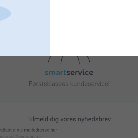
Leder du efter inspiration?
Førsteklasses kundeservice!
Tilmeld dig vores nyhedsbrev
ndtast din e-mailadresse her