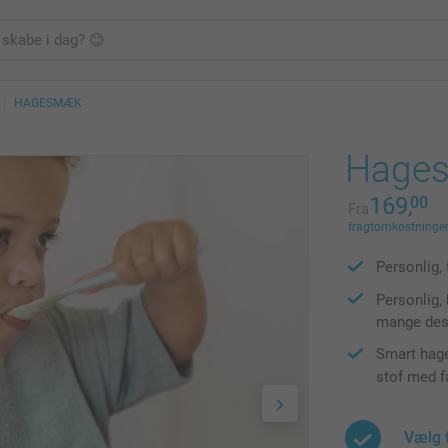
HAGESMÆK
Hage
169,
00
Fra
fragtomkostninger 
Personlig,
Personlig,
mange des
Smart hage
stof med f
Vælg 