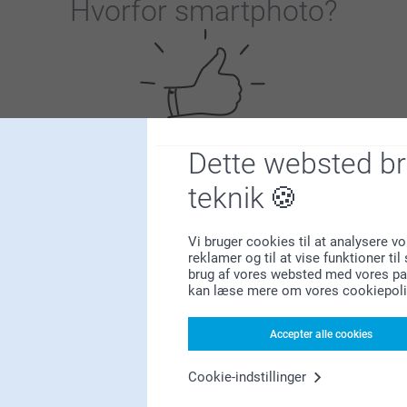
Hvorfor
smartphoto
?
Dette websted b
Tilfreds kunde garanti
teknik
Vi bruger cookies til at analysere vo
reklamer og til at vise funktioner ti
brug af vores websted med vores par
kan læse mere om vores cookiepoli
Bonus på alle dine køb
Accepter alle cookies
Cookie-indstillinger