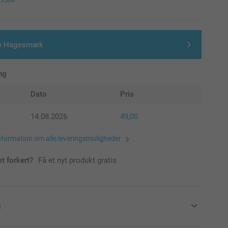
v Hagesmæk
ng
Dato
Pris
14.08.2026
49,00
nformation om alle leveringsmuligheder
et forkert?
Få et nyt produkt gratis
g