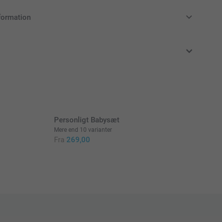
ffy-sparegris til din ordre
formation
klusive moms og uden forsendelsesomkostninger
-sparegris fås i 3 farver
om pynt i børneværelset
en, lavet af støvafvisende, ubrydelig PVC fri fra phtalater
højde) x 6 cm (diameter)
Personligt Babysæt
Mere end 10 varianter
Fra
269,00