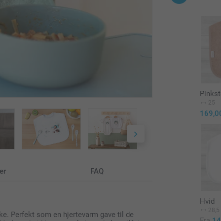
Pinks
25
169,0
er
FAQ
Hvid
28,5
. Perfekt som en hjertevarm gave til de
Fra
14