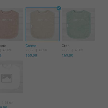
tone
Creme
Grøn
40 cm
25
40 cm
25
40 cm
0
169,00
169,00
38 cm
9,00