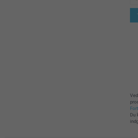
Ved
pro
For
Du 
ind