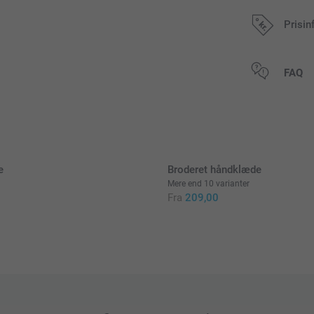
Tilføj en Mi
Prisin
149,00 / stk
Alle priser in
FAQ
Original Miffy
Kan bruges s
Let at gøre r
Mål: 12 cm (
e
Broderet håndklæde
Mere end 10 varianter
Fra
209,00